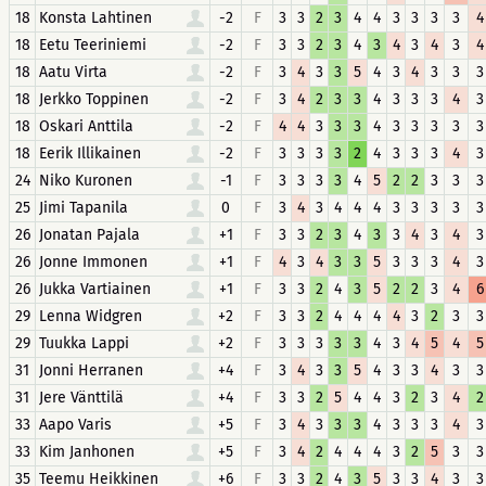
18
Konsta Lahtinen
-2
F
3
3
2
3
4
4
3
3
3
3
4
18
Eetu Teeriniemi
-2
F
3
3
2
3
4
3
4
3
4
3
4
18
Aatu Virta
-2
F
3
4
3
3
5
4
3
4
3
3
3
18
Jerkko Toppinen
-2
F
3
4
2
3
3
4
3
3
3
4
3
18
Oskari Anttila
-2
F
4
4
3
3
3
4
3
3
3
3
3
18
Eerik Illikainen
-2
F
3
3
3
3
2
4
3
3
3
4
3
24
Niko Kuronen
-1
F
3
3
3
3
4
5
2
2
3
3
3
25
Jimi Tapanila
0
F
3
4
3
4
4
4
3
3
3
3
3
26
Jonatan Pajala
+1
F
3
3
2
3
4
3
3
4
3
4
3
26
Jonne Immonen
+1
F
4
3
4
3
3
5
3
3
3
4
3
26
Jukka Vartiainen
+1
F
3
3
2
4
3
5
2
2
3
4
6
29
Lenna Widgren
+2
F
3
3
2
4
4
4
4
3
2
3
3
29
Tuukka Lappi
+2
F
3
3
3
3
3
4
3
4
5
4
5
31
Jonni Herranen
+4
F
3
4
3
3
5
4
3
3
4
3
3
31
Jere Vänttilä
+4
F
3
3
2
5
4
4
3
2
3
4
2
33
Aapo Varis
+5
F
3
4
3
3
3
4
3
3
3
4
3
33
Kim Janhonen
+5
F
3
4
2
4
4
4
3
2
5
3
3
35
Teemu Heikkinen
+6
F
3
3
2
4
3
5
3
3
4
3
3