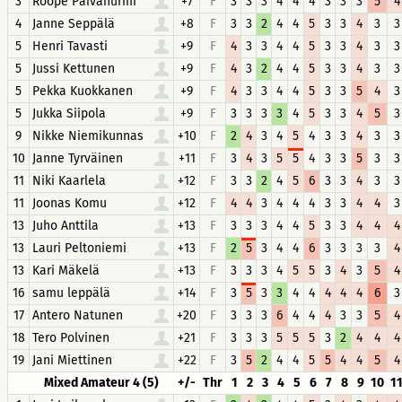
3
Roope Päivänurmi
+7
F
3
3
3
4
4
4
3
3
3
5
4
4
Janne Seppälä
+8
F
3
3
2
4
4
5
3
3
4
3
3
5
Henri Tavasti
+9
F
4
3
3
4
4
5
3
3
4
3
3
5
Jussi Kettunen
+9
F
4
3
2
4
4
5
3
3
4
3
3
5
Pekka Kuokkanen
+9
F
4
3
3
4
4
5
3
3
5
4
3
5
Jukka Siipola
+9
F
3
3
3
3
4
5
3
3
4
5
3
9
Nikke Niemikunnas
+10
F
2
4
3
4
5
4
3
3
4
3
3
10
Janne Tyrväinen
+11
F
3
4
3
5
5
4
3
3
5
3
3
11
Niki Kaarlela
+12
F
3
3
2
4
5
6
3
3
4
3
3
11
Joonas Komu
+12
F
4
4
3
4
4
4
3
3
4
4
3
13
Juho Anttila
+13
F
3
3
3
4
4
5
3
3
4
4
4
13
Lauri Peltoniemi
+13
F
2
5
3
4
4
6
3
3
3
3
4
13
Kari Mäkelä
+13
F
3
3
3
4
5
5
3
4
3
5
4
16
samu leppälä
+14
F
3
5
3
3
4
4
4
4
4
6
3
17
Antero Natunen
+20
F
3
3
3
6
4
4
4
3
3
5
4
18
Tero Polvinen
+21
F
3
3
3
5
5
5
3
2
4
4
4
19
Jani Miettinen
+22
F
3
5
2
4
4
5
5
4
4
5
4
Mixed Amateur 4 (5)
+/-
Thr
1
2
3
4
5
6
7
8
9
10
1