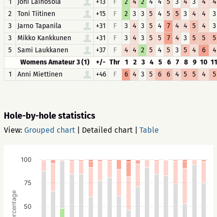
1
Joni Laihosola
+13
F
2
4
2
4
4
5
3
4
3
4
4
2
Toni Tiitinen
+15
F
2
3
3
5
4
5
5
3
4
4
3
3
Jarno Tapanila
+31
F
3
4
3
5
4
7
4
4
5
4
3
3
Mikko Kankkunen
+31
F
3
4
3
5
5
7
4
3
5
5
5
5
Sami Laukkanen
+37
F
4
4
2
5
4
5
3
5
4
6
4
Womens Amateur 3 (1)
+/-
Thr
1
2
3
4
5
6
7
8
9
10
1
1
Anni Miettinen
+46
F
6
4
3
5
6
6
4
5
5
4
5
Hole-by-hole statistics
View:
Grouped chart
|
Detailed chart
|
Table
100
75
Percentage
50