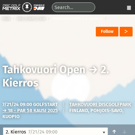
MAIN
FIND COMPETITION
TAHKOVUORI OPEN → 2. KIERROS
Follow
Tahkovuori Open
→
2.
Kierros
7/21/24 09:00 GOLFSTART
|
TAHKOVUORI DISCGOLFPARK
→ 18 - PAR 58 KAUSI 2025
|
FINLAND, POHJOIS-SAVO,
KUOPIO
↑
↓
2. Kierros
7/21/24 09:00