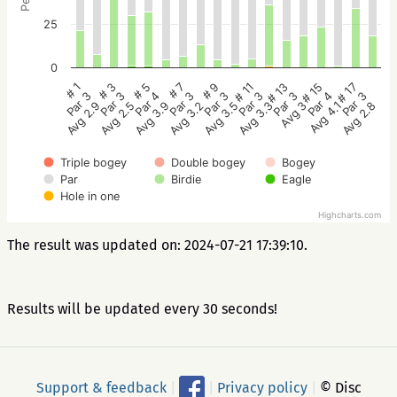
25
0
# 5
# 3
# 1
# 17
# 15
# 13
# 11
# 9
# 7
Par 4
Par 3
Par 3
Par 3
Par 4
Par 3
Par 3
Par 3
Par 3
Avg 3.9
Avg 2.5
Avg 2.9
Avg 2.8
Avg 4.1
Avg 3
Avg 3.3
Avg 3.5
Avg 3.2
Triple bogey
Double bogey
Bogey
Par
Birdie
Eagle
Hole in one
Highcharts.com
The result was updated on: 2024-07-21 17:39:10.
Results will be updated every 30 seconds!
Support & feedback
|
|
Privacy policy
|
© Disc