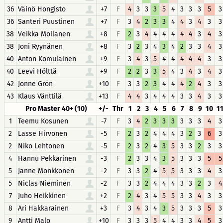
36
Väinö Hongisto
+7
F
4
3
3
3
5
4
3
3
3
5
3
36
Santeri Puustinen
+7
F
3
4
2
3
3
4
4
3
4
3
3
38
Veikka Moilanen
+8
F
2
3
4
4
4
4
4
4
3
4
3
38
Joni Ryynänen
+8
F
3
2
3
4
3
4
2
3
3
4
3
40
Anton Komulainen
+9
F
3
4
3
5
4
4
4
4
4
3
3
40
Leevi Hölttä
+9
F
2
2
3
3
5
4
3
4
3
4
3
42
Jonne Grön
+10
F
3
3
2
3
4
4
4
2
4
3
3
43
Klaus Vänttilä
+13
F
4
4
3
4
4
4
3
3
4
3
3
Pro Master 40+ (10)
+/-
Thr
1
2
3
4
5
6
7
8
9
10
1
1
Teemu Kosunen
-7
F
3
4
2
3
3
3
3
3
3
4
3
2
Lasse Hirvonen
-5
F
2
3
2
4
4
4
3
2
3
6
3
2
Niko Lehtonen
-5
F
2
3
2
4
3
5
3
3
2
3
3
4
Hannu Pekkarinen
-3
F
2
3
3
4
3
5
3
3
3
5
5
5
Janne Mönkkönen
-2
F
3
3
2
4
5
5
3
3
3
4
3
5
Niclas Nieminen
-2
F
3
3
2
4
4
4
3
3
2
3
4
7
Juho Heikkinen
+2
F
2
4
3
4
5
5
3
3
4
3
3
8
Ari Hakkarainen
+3
F
3
4
3
4
3
5
3
3
3
5
3
9
Antti Malo
+10
F
3
3
3
5
4
4
3
3
4
5
3