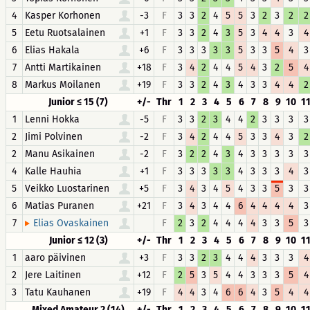
4
Kasper Korhonen
-3
F
3
3
2
4
5
5
3
2
3
2
2
5
Eetu Ruotsalainen
+1
F
3
3
2
4
3
5
3
4
4
3
4
6
Elias Hakala
+6
F
3
3
3
3
3
5
3
3
5
4
3
7
Antti Martikainen
+18
F
3
4
2
4
4
5
4
3
2
5
4
8
Markus Moilanen
+19
F
3
3
2
4
3
4
3
3
4
4
2
Junior ≤ 15 (7)
+/-
Thr
1
2
3
4
5
6
7
8
9
10
1
1
Lenni Hokka
-5
F
3
3
2
3
4
4
2
3
3
3
3
2
Jimi Polvinen
-2
F
3
4
2
4
4
5
3
3
4
3
2
2
Manu Asikainen
-2
F
3
2
2
4
3
4
3
3
3
3
3
4
Kalle Hauhia
+1
F
3
3
3
3
3
4
3
3
3
4
3
5
Veikko Luostarinen
+5
F
3
4
3
4
5
4
3
3
5
3
3
6
Matias Puranen
+21
F
3
4
3
4
4
6
4
4
4
4
3
7
F
2
3
2
4
4
4
4
3
3
5
3
Elias Ovaskainen
Junior ≤ 12 (3)
+/-
Thr
1
2
3
4
5
6
7
8
9
10
1
1
aaro päivinen
+3
F
3
3
2
3
4
4
4
3
3
3
4
2
Jere Laitinen
+12
F
2
5
3
5
4
4
3
3
3
5
4
3
Tatu Kauhanen
+19
F
4
4
3
4
6
6
4
3
5
4
4
Mixed Amateur 2 (14)
+/-
Thr
1
2
3
4
5
6
7
8
9
10
1