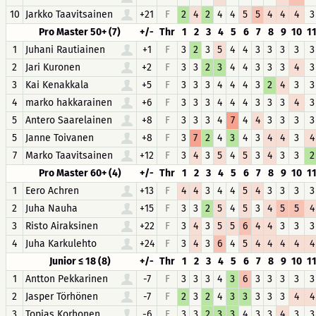
10
Jarkko Taavitsainen
+21
F
2
4
2
4
4
5
5
4
4
4
3
Pro Master 50+ (7)
+/-
Thr
1
2
3
4
5
6
7
8
9
10
1
1
Juhani Rautiainen
+1
F
3
2
3
5
4
4
3
3
3
3
3
2
Jari Kuronen
+2
F
3
3
2
3
4
4
3
3
3
4
3
3
Kai Kenakkala
+5
F
3
3
3
4
4
4
3
2
4
3
3
4
marko hakkarainen
+6
F
3
3
3
4
4
4
3
3
3
4
3
5
Antero Saarelainen
+8
F
3
3
3
4
7
4
4
3
3
3
3
5
Janne Toivanen
+8
F
3
7
2
4
3
4
3
4
4
3
4
7
Marko Taavitsainen
+12
F
3
4
3
5
4
5
3
4
3
3
2
Pro Master 60+ (4)
+/-
Thr
1
2
3
4
5
6
7
8
9
10
1
1
Eero Achren
+13
F
4
4
3
4
4
5
4
3
3
3
3
2
Juha Nauha
+15
F
3
3
2
5
4
5
3
4
5
5
4
3
Risto Airaksinen
+22
F
3
4
3
5
5
6
4
4
3
3
3
4
Juha Karkulehto
+24
F
3
4
3
6
4
5
4
4
4
4
4
Junior ≤ 18 (8)
+/-
Thr
1
2
3
4
5
6
7
8
9
10
1
1
Antton Pekkarinen
-7
F
3
3
3
4
3
6
3
3
3
3
3
2
Jasper Törhönen
-7
F
2
3
2
4
3
3
3
3
3
4
4
3
Topias Korhonen
-6
F
3
3
2
3
3
4
3
3
4
3
3