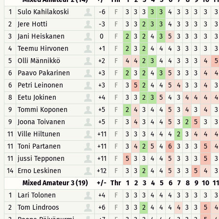
1
Sulo Kahilakoski
-6
F
3
3
3
3
3
4
3
3
3
3
3
2
Jere Hotti
-3
F
3
3
2
3
3
4
3
3
3
3
3
3
Jani Heiskanen
0
F
2
3
2
4
3
5
3
3
3
3
3
4
Teemu Hirvonen
+1
F
2
3
2
4
4
4
3
3
3
3
3
5
Olli Männikkö
+2
F
4
4
2
3
4
4
3
3
3
4
5
6
Paavo Pakarinen
+3
F
2
3
2
4
3
5
3
3
3
4
4
6
Petri Leinonen
+3
F
3
5
2
4
4
5
4
3
3
4
3
8
Eetu Jokinen
+4
F
3
3
2
3
5
4
3
4
4
4
4
9
Tommi Koponen
+5
F
2
4
3
4
4
5
3
4
3
4
3
9
Joona Toivanen
+5
F
3
4
3
4
4
5
3
2
5
3
3
11
Ville Hiltunen
+11
F
3
3
3
4
4
4
2
3
4
4
4
11
Toni Partanen
+11
F
3
4
2
5
4
6
3
3
3
5
4
11
jussi Tepponen
+11
F
5
3
3
4
4
5
3
3
3
5
3
14
Erno Leskinen
+12
F
3
3
2
4
4
5
3
3
5
4
3
Mixed Amateur 3 (19)
+/-
Thr
1
2
3
4
5
6
7
8
9
10
1
1
Lari Tolonen
+4
F
3
3
3
4
4
4
3
3
3
3
3
2
Tom Lindroos
+6
F
3
3
2
4
4
4
4
3
3
5
4