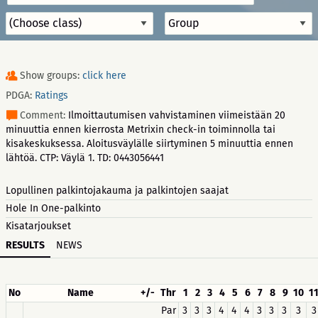
Show groups:
click here
PDGA:
Ratings
Comment:
Ilmoittautumisen vahvistaminen viimeistään 20
minuuttia ennen kierrosta Metrixin check-in toiminnolla tai
kisakeskuksessa. Aloitusväylälle siirtyminen 5 minuuttia ennen
lähtöä. CTP: Väylä 1. TD: 0443056441
Lopullinen palkintojakauma ja palkintojen saajat
Hole In One-palkinto
Kisatarjoukset
RESULTS
NEWS
No
Name
+/-
Thr
1
2
3
4
5
6
7
8
9
10
1
Par
3
3
3
4
4
4
3
3
3
3
3