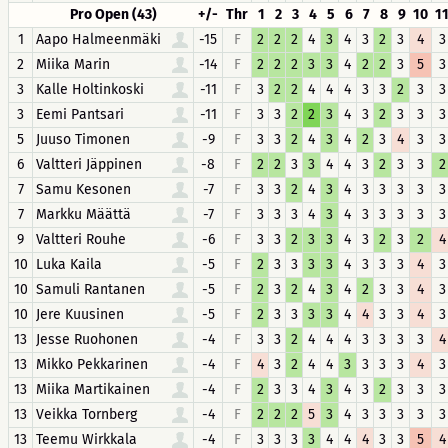
Pro Open (43)
+/-
Thr
1
2
3
4
5
6
7
8
9
10
1
1
Aapo Halmeenmäki
-15
F
2
2
2
4
3
4
3
2
3
4
3
2
Miika Marin
-14
F
2
2
2
3
3
4
2
2
3
5
3
3
Kalle Holtinkoski
-11
F
3
2
2
4
4
4
3
3
2
3
3
3
Eemi Pantsari
-11
F
3
3
2
2
3
4
3
2
3
3
3
5
Juuso Timonen
-9
F
3
3
2
4
3
4
2
3
4
3
3
6
Valtteri Jäppinen
-8
F
2
2
3
3
4
4
3
2
3
3
2
7
Samu Kesonen
-7
F
3
3
2
4
3
4
3
3
3
3
3
7
Markku Määttä
-7
F
3
3
3
4
3
4
3
3
3
3
3
9
Valtteri Rouhe
-6
F
3
3
2
3
3
4
3
2
3
2
4
10
Luka Kaila
-5
F
2
3
3
3
3
4
3
3
3
4
3
10
Samuli Rantanen
-5
F
2
3
2
4
3
4
2
3
3
4
3
10
Jere Kuusinen
-5
F
2
3
3
3
3
4
4
3
3
4
3
13
Jesse Ruohonen
-4
F
3
3
2
4
4
4
3
3
3
3
4
13
Mikko Pekkarinen
-4
F
4
3
2
4
4
3
3
3
3
4
3
13
Miika Martikainen
-4
F
2
3
3
4
3
4
3
2
3
3
3
13
Veikka Tornberg
-4
F
2
2
2
5
3
4
3
3
3
3
3
13
Teemu Wirkkala
-4
F
3
3
3
3
4
4
4
3
3
5
4