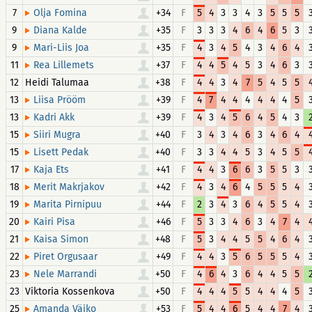
7
+34
F
5
4
3
3
4
3
5
5
5
Olja Fomina
9
+35
F
3
3
3
4
6
4
6
5
3
Diana Kalde
9
+35
F
4
3
4
5
4
3
4
6
4
Mari-Liis Joa
11
+37
F
4
4
5
4
5
3
4
6
3
Rea Lillemets
12
Heidi Talumaa
+38
F
4
4
3
4
7
5
4
5
5
13
+39
F
4
7
4
4
4
4
4
4
5
Liisa Prööm
13
+39
F
4
3
4
5
6
4
5
4
3
Kadri Akk
15
+40
F
3
4
3
4
6
3
4
6
4
Siiri Mugra
15
+40
F
3
3
4
4
5
3
4
5
5
Lisett Pedak
17
+41
F
4
4
3
6
6
3
5
5
3
Kaja Ets
18
+42
F
4
3
4
6
4
5
5
5
4
Merit Makrjakov
19
+44
F
2
3
4
3
6
4
5
5
4
Marita Pirnipuu
20
+46
F
5
3
3
4
6
3
4
7
4
Kairi Pisa
21
+48
F
5
3
4
4
5
5
4
6
4
Kaisa Simon
22
+49
F
4
4
3
5
6
5
5
5
4
Piret Orgusaar
23
+50
F
4
6
4
3
6
4
4
5
5
Nele Marrandi
23
Viktoria Kossenkova
+50
F
4
4
4
5
5
4
4
4
5
25
+53
F
5
4
4
6
5
4
4
7
4
Amanda Väiko