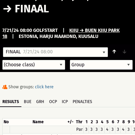
→
FINAAL
7/21/24 08:00 GOLFSTART
|
KIIU → BUEN KIIU PARK
18
|
ESTONIA, HARJU MAAKOND, KUUSALU
↑
↓
FINAAL
7/21/24 08:00
Show groups:
click here
RESULTS
BUE
GRH
OCP
ICP
PENALTIES
No
Name
+/-
Thr
1
2
3
4
5
6
7
8
9
1
Par
3
3
3
3
4
3
3
4
3