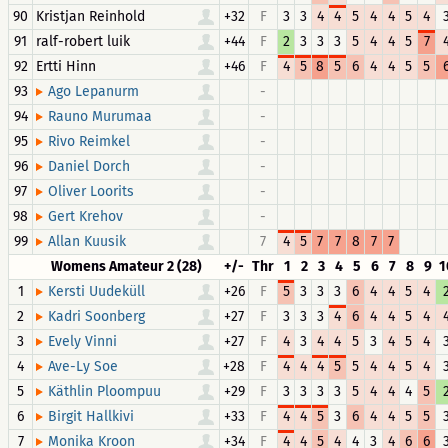
90
Kristjan Reinhold
+32
F
3
3
4
4
5
4
4
5
4
91
ralf-robert luik
+44
F
2
3
3
3
5
4
4
5
7
92
Ertti Hinn
+46
F
4
5
8
5
6
4
4
5
5
93
-
Ago Lepanurm
94
-
Rauno Murumaa
95
-
Rivo Reimkel
96
-
Daniel Dorch
97
-
Oliver Loorits
98
-
Gert Krehov
99
7
4
5
7
7
8
7
7
Allan Kuusik
Womens Amateur 2 (28)
+/-
Thr
1
2
3
4
5
6
7
8
9
1
1
+26
F
5
3
3
3
6
4
4
5
4
Kersti Uudeküll
2
+27
F
3
3
3
4
6
4
4
5
4
Kadri Soonberg
3
+27
F
4
3
4
4
5
3
4
5
4
Evely Vinni
4
+28
F
4
4
4
5
5
4
4
5
4
Ave-Ly Soe
5
+29
F
3
3
3
3
5
4
4
4
5
Käthlin Ploompuu
6
+33
F
4
4
5
3
6
4
4
5
5
Birgit Hallkivi
7
+34
F
4
4
5
4
4
3
4
6
6
Monika Kroon