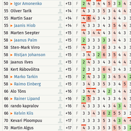
50
+13
F
2
4
3
4
4
5
3
3
4
Igor Amonenko
55
Oliver Tarik
+14
F
4
3
3
3
5
3
4
4
4
55
Martin Saar
+14
F
4
6
4
3
4
3
4
4
3
55
+14
F
4
3
3
3
4
3
5
4
4
Jaanis Hiob
58
Marten Seepter
+15
F
4
3
4
4
4
3
4
4
3
58
+15
F
2
3
3
3
3
3
4
4
3
Jaanus Palm
58
Sten-Mark Virro
+15
F
4
3
3
3
6
3
3
4
3
58
+15
F
3
4
3
2
6
3
5
4
4
Ristjan Johanson
58
Jaanus Ilves
+15
F
2
4
3
3
4
3
4
4
4
58
Kert Räbovõitra
+15
F
2
3
3
3
6
4
3
4
3
58
+15
F
2
4
3
3
3
3
4
5
4
Marko Tarkin
58
+15
F
3
4
3
3
5
3
3
4
5
Raimo Einberg
66
Alo Tõns
+16
F
3
4
4
3
4
2
3
4
4
66
+16
F
2
5
3
3
4
3
3
4
4
Rainer Lipand
66
rando kapralov
+16
F
4
3
3
3
4
3
4
3
4
66
+16
F
3
3
4
3
6
2
5
5
3
Kelvin Kiis
70
Kevari Ploompuu
+17
F
3
3
3
3
5
3
4
3
4
70
Martin Algus
+17
F
4
3
3
3
5
3
5
5
3