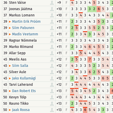
36
Sten Väise
+9
F
4
3
3
3
4
5
3
4
3
37
joonas jäätma
+10
F
3
3
3
3
3
2
6
5
3
37
Markus Lomann
+10
F
3
3
4
3
4
3
3
4
4
39
+11
F
2
3
3
3
4
3
5
3
3
Martin Erik Prööm
39
+11
F
2
5
3
3
5
5
2
5
3
Siim Pabunen
39
+11
F
2
3
3
4
3
3
4
5
3
Madis Veetamm
39
Ragnar Nõmmela
+11
F
3
3
3
3
4
3
3
4
3
39
Marko Riimand
+11
F
2
3
3
4
6
4
5
5
3
39
Allar Sepp
+11
F
3
3
5
4
4
4
5
4
3
45
Meelis Aas
+12
F
2
5
3
3
7
3
3
5
4
45
+12
F
4
3
3
3
5
2
3
5
4
Siim Salla
45
Silver Aule
+12
F
3
4
3
3
6
2
5
4
3
45
+12
F
2
3
4
4
5
3
3
6
5
Jako Kullamägi
45
Tarvi Laherand
+12
F
3
4
4
4
4
4
4
4
3
50
+13
F
5
4
3
4
5
2
3
4
3
Dan Robert Ets
50
Kevyn Tölp
+13
F
4
4
4
3
4
3
4
4
4
50
Rauno Tikko
+13
F
2
3
4
4
5
3
3
4
3
50
+13
F
4
3
3
6
5
4
3
3
3
Jaak Roosa