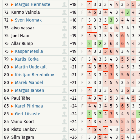
72
+18
F
4
3
3
3
4
4
3
5
5
Margus Hermaste
72
Kermo Vainola
+18
F
4
5
3
4
4
3
4
3
4
72
+18
F
3
3
3
3
3
3
4
4
4
Sven Normak
75
aivo vassar
+19
F
4
3
3
4
4
4
3
4
3
75
Joel Haan
+19
F
4
4
3
3
5
3
6
4
3
75
Allar Rump
+19
F
2
3
2
3
6
3
6
4
4
75
+19
F
4
3
3
5
6
4
3
4
4
Kaspar Mesila
79
+20
F
3
4
3
3
4
3
5
5
4
Karlis Korka
80
+21
F
4
3
5
5
7
3
4
5
3
Martin Uudeküll
80
+21
F
4
3
3
4
7
3
5
6
4
Kristjan Berednikov
80
+21
F
3
3
3
4
5
4
3
5
4
Marek Mandel
80
+21
F
4
3
3
3
5
4
3
6
3
Margus Jansen
84
Paul Tähe
+22
F
4
3
4
3
5
3
4
4
5
85
+24
F
4
4
3
4
5
3
6
5
3
Karel Piirimaa
85
+24
F
2
3
2
4
7
3
4
5
4
Gert Liivaste
85
Vaino Koort
+24
F
4
3
4
4
5
4
5
5
5
88
Risto Lankov
+25
F
4
5
4
4
4
3
5
5
5
89
Siim Tagam
+26
F
3
3
5
4
4
3
5
4
3