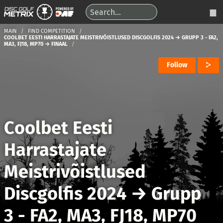
MAIN
FIND COMPETITION
COOLBET EESTI HARRASTAJATE MEISTRIVÕISTLUSED DISCGOLFIS 2024 → GRUPP 3 - FA2,
MA3, FJ18, MP70 → FINAAL
Follow
Coolbet Eesti
Harrastajate
Meistrivõistlused
Discgolfis 2024
→
Grupp
3 - FA2, MA3, FJ18, MP70