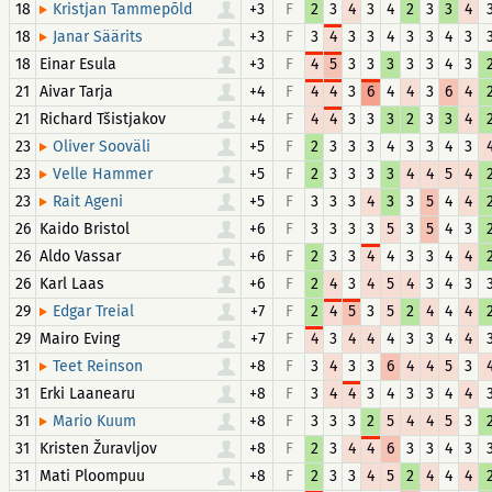
18
+3
F
2
3
4
3
4
2
3
3
4
Kristjan Tammepõld
18
+3
F
3
4
3
3
4
3
3
4
3
Janar Säärits
18
Einar Esula
+3
F
4
5
3
3
3
3
3
4
3
21
Aivar Tarja
+4
F
4
4
3
6
4
4
3
6
4
21
Richard Tšistjakov
+4
F
4
4
3
3
3
2
3
3
4
23
+5
F
2
3
3
3
4
3
3
4
3
Oliver Sooväli
23
+5
F
2
3
3
3
3
4
4
5
4
Velle Hammer
23
+5
F
3
3
3
4
3
3
5
4
4
Rait Ageni
26
Kaido Bristol
+6
F
3
3
3
3
5
3
5
4
3
26
Aldo Vassar
+6
F
2
3
3
4
4
3
3
4
4
26
Karl Laas
+6
F
2
4
3
4
5
4
3
4
3
29
+7
F
2
4
5
3
5
2
4
4
4
Edgar Treial
29
Mairo Eving
+7
F
4
3
4
4
4
3
3
4
4
31
+8
F
3
4
3
3
6
4
4
5
3
Teet Reinson
31
Erki Laanearu
+8
F
3
4
4
3
4
3
3
4
4
31
+8
F
3
3
3
2
5
4
4
5
3
Mario Kuum
31
Kristen Žuravljov
+8
F
2
3
4
4
6
3
3
4
3
31
Mati Ploompuu
+8
F
2
3
3
4
5
2
4
4
4