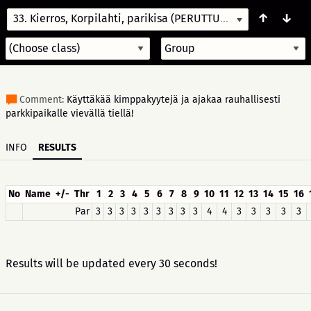
↑
↓
33. Kierros, Korpilahti, parikisa (PERUTTU)
7/31/24 18:00
Comment:
Käyttäkää kimppakyytejä ja ajakaa rauhallisesti
parkkipaikalle vievällä tiellä!
INFO
RESULTS
No
Name
+/-
Thr
1
2
3
4
5
6
7
8
9
10
11
12
13
14
15
16
Par
3
3
3
3
3
3
3
3
3
4
4
3
3
3
3
3
Results will be updated every 30 seconds!