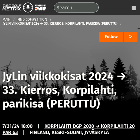
MAIN
FIND COMPETITION
JYLIN VIIKKOKISAT 2024 → 33. KIERROS, KORPILAHTI, PARIKISA (PERUTTU)
Follow
JyLin viikkokisat 2024
→
33. Kierros, Korpilahti,
parikisa (PERUTTU)
7/31/24 18:00
|
KORPILAHTI DGP 2020 → KORPILAHTI 20
PAR 63
|
FINLAND, KESKI-SUOMI, JYVÄSKYLÄ