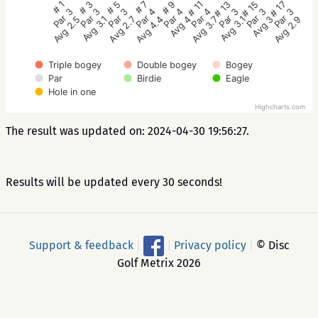
# 5
# 3
# 1
# 17
# 15
# 13
# 11
# 9
# 7
Par 3
Par 3
Par 3
Par 3
Par 3
Par 3
Par 4
Par 4
Par 4
Avg 2.7
Avg 3.1
Avg 2.5
Avg 2.9
Avg 3
Avg 3.1
Avg 3.7
Avg 4
Avg 4.4
Triple bogey
Double bogey
Bogey
Par
Birdie
Eagle
Hole in one
Highcharts.com
The result was updated on: 2024-04-30 19:56:27.
Results will be updated every 30 seconds!
Support & feedback
|
|
Privacy policy
|
© Disc
Golf Metrix 2026