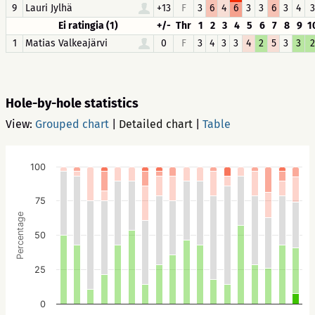
9
Lauri Jylhä
+13
F
3
6
4
6
3
3
6
3
4
3
Ei ratingia (1)
+/-
Thr
1
2
3
4
5
6
7
8
9
1
1
Matias Valkeajärvi
0
F
3
4
3
3
4
2
5
3
3
2
Hole-by-hole statistics
View:
Grouped chart
|
Detailed chart
|
Table
100
75
Percentage
50
25
0