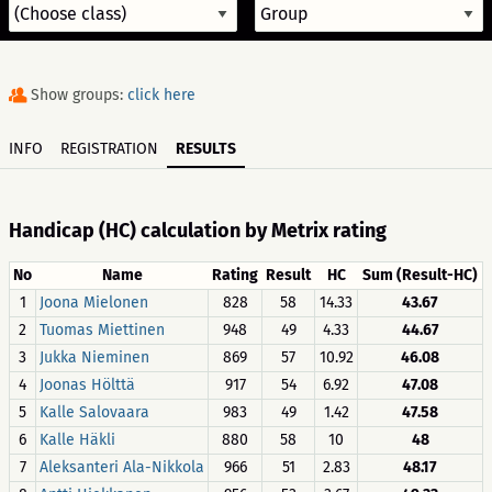
Show groups:
click here
INFO
REGISTRATION
RESULTS
Handicap (HC) calculation by Metrix rating
No
Name
Rating
Result
HC
Sum (Result-HC)
1
Joona Mielonen
828
58
14.33
43.67
2
Tuomas Miettinen
948
49
4.33
44.67
3
Jukka Nieminen
869
57
10.92
46.08
4
Joonas Hölttä
917
54
6.92
47.08
5
Kalle Salovaara
983
49
1.42
47.58
6
Kalle Häkli
880
58
10
48
7
Aleksanteri Ala-Nikkola
966
51
2.83
48.17