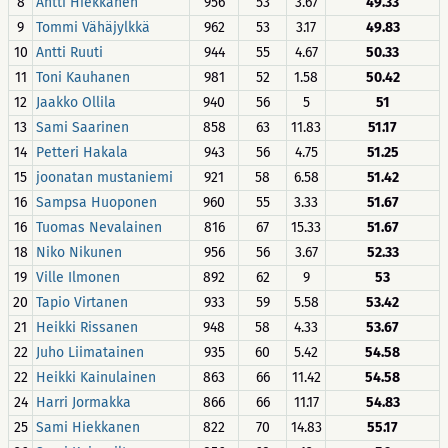
8
Antti Hiekkanen
956
53
3.67
49.33
9
Tommi Vähäjylkkä
962
53
3.17
49.83
10
Antti Ruuti
944
55
4.67
50.33
11
Toni Kauhanen
981
52
1.58
50.42
12
Jaakko Ollila
940
56
5
51
13
Sami Saarinen
858
63
11.83
51.17
14
Petteri Hakala
943
56
4.75
51.25
15
joonatan mustaniemi
921
58
6.58
51.42
16
Sampsa Huoponen
960
55
3.33
51.67
16
Tuomas Nevalainen
816
67
15.33
51.67
18
Niko Nikunen
956
56
3.67
52.33
19
Ville Ilmonen
892
62
9
53
20
Tapio Virtanen
933
59
5.58
53.42
21
Heikki Rissanen
948
58
4.33
53.67
22
Juho Liimatainen
935
60
5.42
54.58
22
Heikki Kainulainen
863
66
11.42
54.58
24
Harri Jormakka
866
66
11.17
54.83
25
Sami Hiekkanen
822
70
14.83
55.17