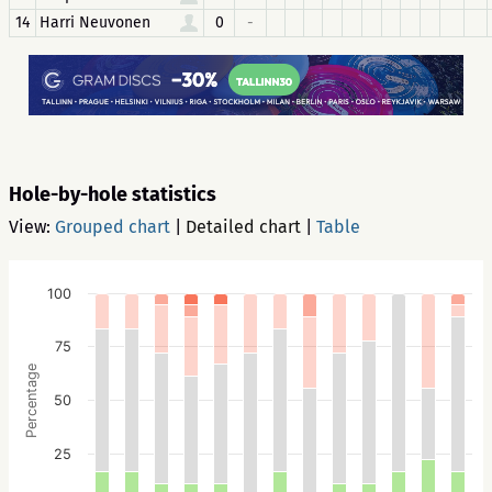
14
Harri Neuvonen
0
-
Hole-by-hole statistics
View:
Grouped chart
|
Detailed chart
|
Table
100
75
Percentage
50
25