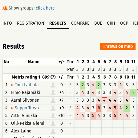
Show groups:
click here
INFO
REGISTRATION
RESULTS
COMPARE
BUE
GRH
OCP
IC
Results
Throws on map
No
Name
+/-
Thr
1
2
3
4
5
6
7
8
9
10
11
Par
3
3
3
3
3
3
3
3
3
3
3
Metrix rating 1-899 (7)
+/-
Thr
1
2
3
4
5
6
7
8
9
10
11
1
0
F
3
2
3
4
2
3
3
3
4
3
3
Toni Laitiala
2
Elmo Rajamäki
+4
F
3
4
3
4
3
3
3
4
3
4
2
3
Aarni Siivonen
+7
F
3
3
3
3
4
4
4
4
3
4
3
4
+9
F
4
3
4
3
6
3
4
5
4
2
3
Seppo Tervo
5
Arttu Viinikka
+10
F
4
4
3
5
4
3
3
5
4
4
3
6
Olli-Pekka Niemi
0
-
6
Alex Laine
0
-