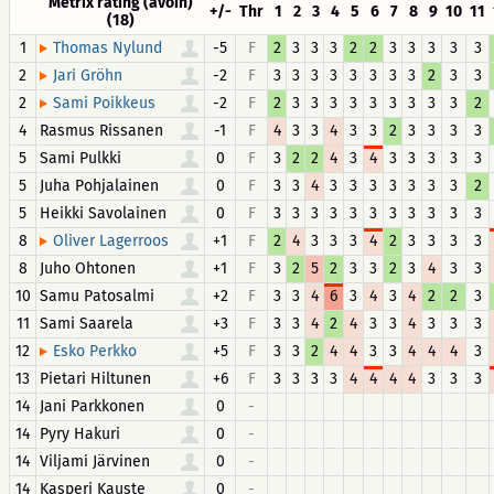
Metrix rating (avoin)
+/-
Thr
1
2
3
4
5
6
7
8
9
10
11
(18)
1
-5
F
2
3
3
3
2
2
3
3
3
3
3
Thomas Nylund
2
-2
F
3
3
3
3
3
3
3
3
2
3
3
Jari Gröhn
2
-2
F
2
3
3
3
3
3
3
3
3
3
2
Sami Poikkeus
4
Rasmus Rissanen
-1
F
4
3
3
4
3
3
2
3
3
3
3
5
Sami Pulkki
0
F
3
2
2
4
3
4
3
3
3
3
3
5
Juha Pohjalainen
0
F
3
3
4
3
3
3
3
3
3
3
2
5
Heikki Savolainen
0
F
3
3
3
3
3
3
3
3
3
3
3
8
+1
F
2
4
3
3
3
4
2
3
3
3
3
Oliver Lagerroos
8
Juho Ohtonen
+1
F
3
2
5
2
3
3
2
3
4
3
3
10
Samu Patosalmi
+2
F
3
3
4
6
3
4
3
4
2
2
3
11
Sami Saarela
+3
F
3
3
4
2
4
3
3
4
3
3
3
12
+5
F
3
3
2
4
4
3
3
4
4
4
3
Esko Perkko
13
Pietari Hiltunen
+6
F
3
3
3
3
4
4
4
4
3
3
3
14
Jani Parkkonen
0
-
14
Pyry Hakuri
0
-
14
Viljami Järvinen
0
-
14
Kasperi Kauste
0
-