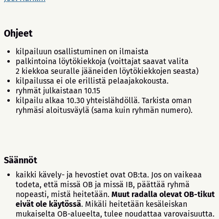
Ohjeet
kilpailuun osallistuminen on ilmaista
palkintoina löytökiekkoja (voittajat saavat valita
2 kiekkoa seuralle jääneiden löytökiekkojen seasta)
kilpailussa ei ole erillistä pelaajakokousta.
ryhmät julkaistaan 10.15
kilpailu alkaa 10.30 yhteislähdöllä. Tarkista oman
ryhmäsi aloitusväylä (sama kuin ryhmän numero).
Säännöt
kaikki kävely- ja hevostiet ovat OB:ta. Jos on vaikeaa
todeta, että missä OB ja missä IB, päättää ryhmä
nopeasti, mistä heitetään.
Muut radalla olevat OB-tikut
eivät ole käytössä
. Mikäli heitetään kesäleiskan
mukaiselta OB-alueelta, tulee noudattaa varovaisuutta.