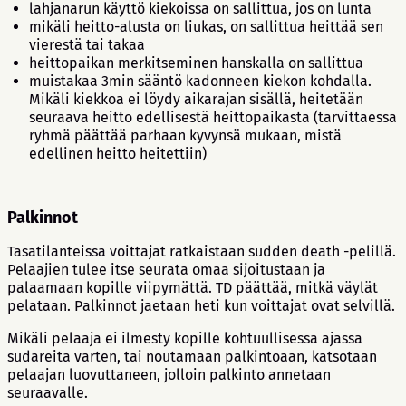
lahjanarun käyttö kiekoissa on sallittua, jos on lunta
mikäli heitto-alusta on liukas, on sallittua heittää sen
vierestä tai takaa
heittopaikan merkitseminen hanskalla on sallittua
muistakaa 3min sääntö kadonneen kiekon kohdalla.
Mikäli kiekkoa ei löydy aikarajan sisällä, heitetään
seuraava heitto edellisestä heittopaikasta (tarvittaessa
ryhmä päättää parhaan kyvynsä mukaan, mistä
edellinen heitto heitettiin)
Palkinnot
Tasatilanteissa voittajat ratkaistaan sudden death -pelillä.
Pelaajien tulee itse seurata omaa sijoitustaan ja
palaamaan kopille viipymättä. TD päättää, mitkä väylät
pelataan. Palkinnot jaetaan heti kun voittajat ovat selvillä.
Mikäli pelaaja ei ilmesty kopille kohtuullisessa ajassa
sudareita varten, tai noutamaan palkintoaan, katsotaan
pelaajan luovuttaneen, jolloin palkinto annetaan
seuraavalle.