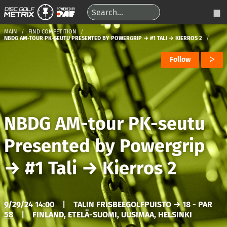
MAIN
FIND COMPETITION
NBDG AM-TOUR PK-SEUTU PRESENTED BY POWERGRIP → #1 TALI → KIERROS 2
Follow
NBDG AM-tour PK-seutu
Presented by Powergrip
→
#1 Tali
→
Kierros 2
9/29/24 14:00
|
TALIN FRISBEEGOLFPUISTO → 18 - PAR
58
|
FINLAND, ETELÄ-SUOMI, UUSIMAA, HELSINKI