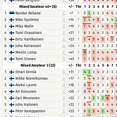
2
Heidi Bergroth
+36
F
6
4
4
4
4
4
4
Mixed Amateur 40+ (8)
+/-
Thr
1
2
3
4
5
6
7
1
Randar Rebane
+7
F
5
2
3
3
3
4
4
2
Niko Sysimies
+14
F
7
4
4
5
3
3
4
3
Mika Malin
+19
F
7
4
4
3
4
5
4
4
Tomi Oravainen
+21
F
6
3
4
4
3
4
3
5
Eetu Hartikainen
+23
F
7
4
5
4
5
3
5
6
Juha Katravuori
+24
F
5
3
4
3
3
3
3
7
Meelis Lomp
+41
F
9
3
5
4
4
4
4
8
Tomi Eronen
+43
F
7
3
5
4
4
5
4
Mixed Amateur 3 (22)
+/-
Thr
1
2
3
4
5
6
7
1
Ilmari Eerola
+11
F
4
2
3
4
3
3
3
2
Nikke Niemikunnas
+17
F
5
4
4
3
4
3
4
3
Aleksi Laune
+18
F
6
5
3
4
3
3
5
4
Ari Koivunen
+20
F
6
4
4
3
3
4
3
5
Ilari Meuronen
+22
F
5
3
2
3
2
6
4
5
Juho Halonen
+22
F
6
4
3
3
3
4
4
7
Petri Kemppainen
+23
F
6
2
5
4
2
4
5