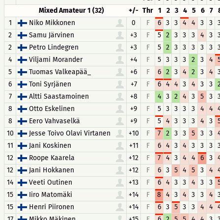
Mixed Amateur 1 (32)
+/-
Thr
1
2
3
4
5
6
7
1
Niko Mikkonen
0
F
6
3
3
4
4
3
3
2
Samu Järvinen
+3
F
5
2
3
3
3
4
3
2
Petro Lindegren
+3
F
5
2
3
3
3
3
3
4
Viljami Morander
+4
F
5
3
3
3
2
3
4
5
Tuomas Valkeapää_
+6
F
6
2
3
4
2
3
4
6
Toni Syrjänen
+7
F
6
4
4
3
4
3
3
7
Altti Saastamoinen
+8
F
4
3
2
4
3
5
3
8
Otto Eskelinen
+9
F
5
3
3
3
3
4
4
8
Eero Vahvaselkä
+9
F
5
4
3
3
3
4
3
10
Jesse Toivo Olavi Virtanen
+10
F
7
2
3
3
5
3
3
11
Jani Koskinen
+11
F
6
4
3
4
3
3
3
12
Roope Kaarela
+12
F
7
4
3
4
4
6
3
12
Jani Hokkanen
+12
F
6
3
5
4
5
3
4
14
Veeti Outinen
+13
F
6
4
3
3
4
3
3
15
Iiro Matomäki
+14
F
8
4
3
4
3
3
4
15
Henri Piironen
+14
F
6
3
5
3
3
4
4
17
Mikko Mäkinen
+15
F
6
2
5
5
4
4
3