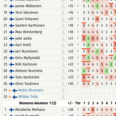
17
Janne Mikkonen
+15
F
5
3
4
2
4
4
5
19
Tero Väisänen
+16
F
5
3
4
3
4
5
3
20
Sami Virtanen
+17
F
5
3
3
6
3
3
4
21
Santeri Karttunen
+18
F
6
3
4
3
3
3
4
21
Max Westerberg
+18
F
6
4
4
4
3
3
3
23
jake aalto
+21
F
8
2
6
5
3
3
4
23
Ilari Hotti
+21
F
5
2
4
3
4
3
3
25
Jori Nurminen
+22
F
5
5
4
2
5
3
3
25
Eetu Myllymäki
+22
F
7
2
4
5
4
4
4
25
Niki Karlsson
+22
F
6
4
4
3
5
4
2
28
Aleksei Nurmela
+24
F
4
4
3
4
5
2
3
29
Tatu Karlström
+25
F
8
4
4
3
3
4
5
30
Elmo Taskinen
+30
F
6
4
3
4
3
3
3
31
-
Robin Ehrnsten
32
-
Miikka Tulla
Womens Amateur 1 (2)
+/-
Thr
1
2
3
4
5
6
7
1
Mirabella Meltaus
+28
F
6
3
6
3
4
4
4