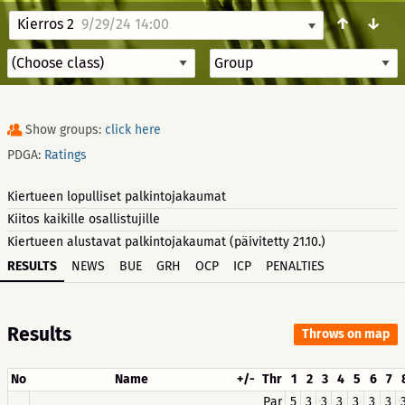
↑
↓
Kierros 2
9/29/24 14:00
Show groups:
click here
PDGA:
Ratings
Kiertueen lopulliset palkintojakaumat
Kiitos kaikille osallistujille
Kiertueen alustavat palkintojakaumat (päivitetty 21.10.)
RESULTS
NEWS
BUE
GRH
OCP
ICP
PENALTIES
Results
Throws on map
No
Name
+/-
Thr
1
2
3
4
5
6
7
Par
5
3
3
3
3
3
3