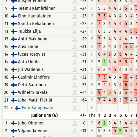
7
Kasper Eronen
+23
F
6
4
4
4
3
3
4
9
Teemu Kämäräinen
+24
F
5
3
4
4
3
5
3
10
Eino Hämäläinen
+25
F
7
5
4
3
4
3
4
11
Santtu Kekäläinen
+27
F
7
3
4
4
4
5
3
11
Tuukka Lilja
+27
F
6
3
3
4
4
4
5
13
Antti Mäkihelmi
+29
F
7
3
4
3
4
4
3
14
Alex Laine
+31
F
7
3
4
3
4
5
5
14
lucas rosqvist
+31
F
6
4
5
3
5
4
4
14
Aatu Uotila
+31
F
5
2
4
4
5
5
4
14
Jiri Wallenius
+31
F
6
3
4
5
4
3
4
18
Casimir Lindfors
+32
F
7
5
4
3
4
6
4
19
Petri Saarinen
+37
F
5
4
4
3
4
6
4
20
Wilhelm Takala
+44
F
9
4
5
4
3
5
4
21
Juha-Matti Pietilä
+64
F
7
4
4
5
3
7
4
22
6
Eetu Samposalo
Junior ≤ 18 (6)
+/-
Thr
1
2
3
4
5
6
7
1
Juho Ohtonen
+8
F
6
2
3
4
3
4
4
2
Viljami Järvinen
+13
F
5
3
3
5
2
4
4