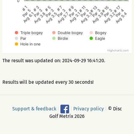
0
# 5
# 3
# 1
# 17
# 15
# 13
# 11
# 9
# 7
Par 3
Par 3
Par 5
Par 4
Par 3
Par 3
Par 3
Par 3
Par 3
Avg 3.5
Avg 3.8
Avg 6.1
Avg 5.4
Avg 3.2
Avg 3.9
Avg 3.3
Avg 3.1
Avg 3.7
Triple bogey
Double bogey
Bogey
Par
Birdie
Eagle
Hole in one
Highcharts.com
The result was updated on: 2024-09-29 16:41:20.
Results will be updated every 30 seconds!
Support & feedback
|
|
Privacy policy
|
© Disc
Golf Metrix 2026