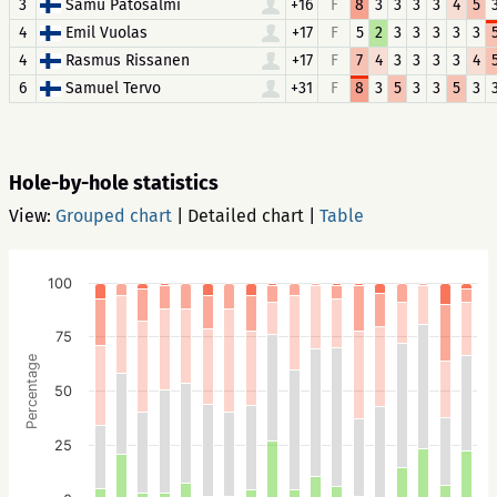
3
Samu Patosalmi
+16
F
8
3
3
3
3
4
5
4
Emil Vuolas
+17
F
5
2
3
3
3
3
3
4
Rasmus Rissanen
+17
F
7
4
3
3
3
3
4
6
Samuel Tervo
+31
F
8
3
5
3
3
5
3
Hole-by-hole statistics
View:
Grouped chart
|
Detailed chart
|
Table
100
75
Percentage
50
25