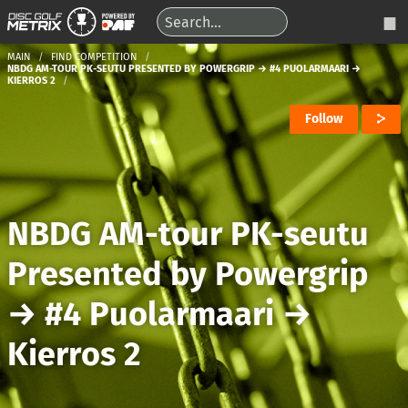
MAIN
FIND COMPETITION
NBDG AM-TOUR PK-SEUTU PRESENTED BY POWERGRIP → #4 PUOLARMAARI →
KIERROS 2
Follow
NBDG AM-tour PK-seutu
Presented by Powergrip
→
#4 Puolarmaari
→
Kierros 2