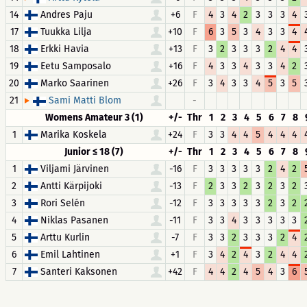
14
Andres Paju
+6
F
4
3
4
2
3
3
3
4
17
Tuukka Lilja
+10
F
6
3
5
3
4
3
3
4
18
Erkki Havia
+13
F
3
2
3
3
3
2
4
4
19
Eetu Samposalo
+16
F
4
3
3
4
3
3
4
2
20
Marko Saarinen
+26
F
3
4
3
3
4
5
3
5
21
-
Sami Matti Blom
Womens Amateur 3 (1)
+/-
Thr
1
2
3
4
5
6
7
8
1
Marika Koskela
+24
F
3
3
4
4
5
4
4
4
Junior ≤ 18 (7)
+/-
Thr
1
2
3
4
5
6
7
8
1
Viljami Järvinen
-16
F
3
3
3
3
3
2
4
2
2
Antti Kärpijoki
-13
F
2
3
3
2
3
2
3
2
3
Rori Selén
-12
F
3
3
3
3
3
2
3
2
4
Niklas Pasanen
-11
F
3
3
4
3
3
3
3
3
5
Arttu Kurlin
-7
F
3
3
2
3
3
3
2
4
6
Emil Lahtinen
+1
F
3
4
2
4
3
2
4
4
7
Santeri Kaksonen
+42
F
4
4
2
4
5
4
3
6