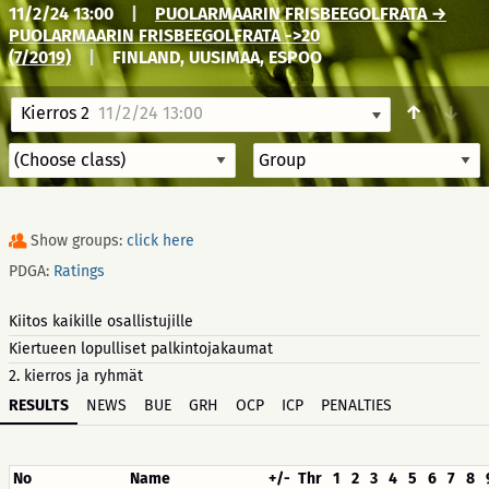
11/2/24 13:00
|
PUOLARMAARIN FRISBEEGOLFRATA →
PUOLARMAARIN FRISBEEGOLFRATA ->20
(7/2019)
|
FINLAND, UUSIMAA, ESPOO
↑
↓
Kierros 2
11/2/24 13:00
Show groups:
click here
PDGA:
Ratings
Kiitos kaikille osallistujille
Kiertueen lopulliset palkintojakaumat
2. kierros ja ryhmät
RESULTS
NEWS
BUE
GRH
OCP
ICP
PENALTIES
No
Name
+/-
Thr
1
2
3
4
5
6
7
8