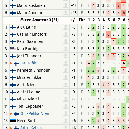
5
Maija Koskinen
+12
F
3
4
3
3
3
3
7
4
6
Maiju Ahonen
+13
F
3
3
3
3
4
3
4
6
Mixed Amateur 3 (21)
+/-
Thr
1
2
3
4
5
6
7
8
1
Alex Laine
-8
F
3
2
3
3
3
2
3
2
2
Casimir Lindfors
-8
F
3
3
2
3
6
3
3
2
3
Petri Saarinen
-3
F
3
3
2
3
3
4
2
2
3
Ken Burridge
-3
F
3
3
2
3
2
3
3
3
3
Jani Tiljander
-3
F
3
4
2
3
4
4
3
2
6
-1
F
4
2
3
3
3
3
3
4
Jari Gröhn
6
Kenneth Lindholm
-1
F
2
2
4
3
3
2
3
4
6
Mika Viinikka
-1
F
4
3
3
3
3
3
3
3
6
Antti Niemi
-1
F
2
3
3
4
4
3
3
2
10
Aleksi Laune
0
F
3
2
3
3
4
3
3
3
11
Miika Niemi
+2
F
3
3
3
3
3
3
3
3
11
Toni Leppänen
+2
F
3
3
4
3
4
3
3
2
13
+4
F
3
3
2
3
4
3
3
2
Olli-Pekka Niemi
14
Heiki Sutt
+6
F
3
2
4
3
4
3
4
4
14
+6
F
3
3
3
4
3
3
3
2
Arttu Kytölä