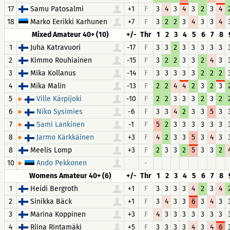
17
Samu Patosalmi
+1
F
3
4
3
4
3
2
3
4
18
Marko Eerikki Karhunen
+7
F
3
2
2
3
4
3
3
4
Mixed Amateur 40+ (10)
+/-
Thr
1
2
3
4
5
6
7
8
1
Juha Katravuori
-17
F
3
3
2
3
3
3
3
3
2
Kimmo Rouhiainen
-15
F
3
2
2
3
3
2
4
3
3
Mika Kollanus
-14
F
3
3
3
3
3
2
2
2
4
Mika Malin
-13
F
2
2
4
4
2
3
2
3
5
-10
F
2
2
3
3
3
2
3
2
Ville Kärpijoki
6
-6
F
3
3
4
2
3
3
5
3
Niko Sysimies
7
-1
F
5
2
3
3
3
3
3
3
Sami Lankinen
8
+3
F
4
2
3
3
5
3
4
3
Jarmo Kärkkäinen
8
Meelis Lomp
+3
F
2
3
3
2
5
3
3
2
10
-
Ando Pekkonen
Womens Amateur 40+ (6)
+/-
Thr
1
2
3
4
5
6
7
8
1
Heidi Bergroth
+1
F
3
3
3
3
4
2
3
4
2
Sinikka Bäck
+1
F
3
4
3
3
6
3
4
3
3
Marina Koppinen
+3
F
4
3
3
3
3
3
3
3
4
Riina Rintamäki
+5
F
3
3
3
3
4
3
4
6