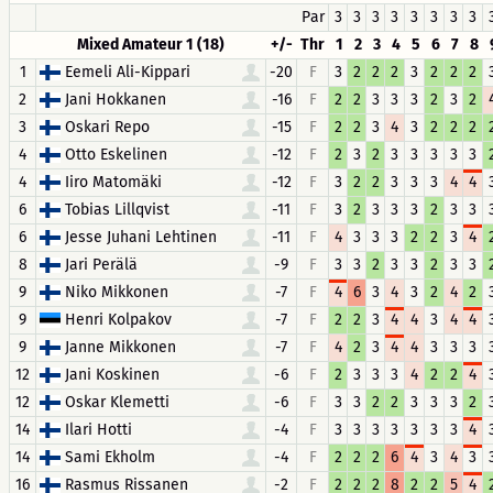
Par
3
3
3
3
3
3
3
3
Mixed Amateur 1 (18)
+/-
Thr
1
2
3
4
5
6
7
8
1
Eemeli Ali-Kippari
-20
F
3
2
2
2
3
2
2
2
2
Jani Hokkanen
-16
F
2
2
3
3
3
2
3
2
3
Oskari Repo
-15
F
2
2
3
4
3
2
2
2
4
Otto Eskelinen
-12
F
2
3
2
3
3
3
3
3
4
Iiro Matomäki
-12
F
3
2
2
3
3
3
4
4
6
Tobias Lillqvist
-11
F
3
2
3
3
3
2
3
3
6
Jesse Juhani Lehtinen
-11
F
4
3
3
3
2
2
3
4
8
Jari Perälä
-9
F
3
3
2
3
3
2
3
3
9
Niko Mikkonen
-7
F
4
6
3
4
3
2
4
2
9
Henri Kolpakov
-7
F
2
2
3
4
4
3
4
4
9
Janne Mikkonen
-7
F
4
2
3
4
4
3
3
3
12
Jani Koskinen
-6
F
2
3
3
3
4
2
2
4
12
Oskar Klemetti
-6
F
3
3
2
2
3
3
3
2
14
Ilari Hotti
-4
F
3
3
3
3
3
3
3
4
14
Sami Ekholm
-4
F
2
2
2
6
4
3
4
3
16
Rasmus Rissanen
-2
F
2
2
2
8
2
2
5
4