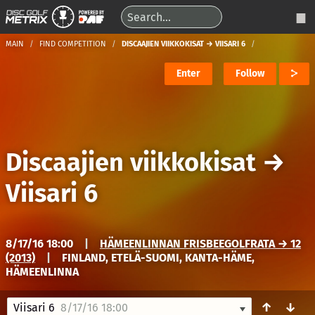
MAIN
FIND COMPETITION
DISCAAJIEN VIIKKOKISAT → VIISARI 6
Enter
Follow
Discaajien viikkokisat
→
Viisari 6
8/17/16 18:00
|
HÄMEENLINNAN FRISBEEGOLFRATA → 12
(2013)
|
FINLAND, ETELÄ-SUOMI, KANTA-HÄME,
HÄMEENLINNA
↑
↓
Viisari 6
8/17/16 18:00