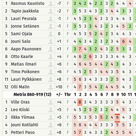
1
Rasmus Kaunisto
-7
F
3
4
2
4
2
2
3
2
4
4
4
2
Tapio Jaakkola
-2
F
3
5
3
4
3
2
3
4
4
3
3
3
Lauri Peurala
-1
F
4
5
2
3
4
3
3
3
4
4
3
3
Jonne Setänen
-1
F
3
5
3
3
4
3
2
3
4
5
2
5
Sami Ojala
0
F
4
5
3
5
2
4
2
3
4
4
3
6
Jouni Salo
+1
F
4
4
3
4
2
3
2
3
4
6
4
6
Aapo Paunonen
+1
F
3
7
4
3
2
4
3
2
5
3
3
8
Otto Kaarle
+4
F
4
6
2
6
3
3
3
3
4
4
3
9
Matias Ilmari
+6
F
4
6
4
5
4
4
2
4
3
4
3
9
Timo Poikonen
+6
F
4
5
2
5
3
4
4
3
5
4
3
11
Lauri Pylkkänen
+8
F
5
6
3
4
3
3
3
2
5
4
3
12
Olli Malin
+10
F
4
7
3
5
4
2
4
4
5
4
3
Metrix 860-919 (12)
+/-
Thr
1
2
3
4
5
6
7
8
9
10
11
1
Ville Oras
+4
F
4
8
3
4
3
3
3
3
5
4
3
2
Leo Kiiski
+5
F
4
5
2
5
2
3
2
4
4
5
3
2
Ilkka Ylimaa
+5
F
5
5
3
5
3
5
2
4
6
4
3
4
Jouni Kotilahti
+6
F
5
6
4
4
4
3
3
3
5
5
3
5
Petteri Paso
+8
F
5
7
3
4
3
3
2
4
5
5
4