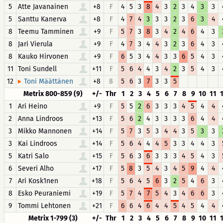
5
Atte Javanainen
+8
F
4
5
3
8
4
3
2
3
4
3
3
5
Santtu Kanerva
+8
F
4
7
4
3
3
3
2
3
6
3
4
8
Teemu Tamminen
+9
F
5
7
3
8
3
4
2
4
6
4
3
8
Jari Vierula
+9
F
4
7
3
4
4
3
2
3
6
4
3
8
Kauko Hirvonen
+9
F
6
5
3
4
4
3
3
6
5
4
3
11
Toni Sundell
+11
F
5
6
4
4
3
4
2
3
5
4
3
12
+8
8
5
6
3
7
3
3
5
Toni Määttänen
Metrix 800-859 (9)
+/-
Thr
1
2
3
4
5
6
7
8
9
10
11
1
Ari Heino
+9
F
5
5
2
6
3
3
3
4
5
4
4
2
Anna Lindroos
+13
F
5
6
2
4
3
3
3
3
6
4
4
3
Mikko Mannonen
+14
F
5
7
3
5
3
4
4
3
5
3
3
3
Kai Lindroos
+14
F
5
6
4
4
4
5
3
3
4
4
3
5
Katri Salo
+15
F
5
6
3
6
3
3
3
4
5
4
3
6
Severi Alho
+17
F
5
8
3
5
4
3
4
5
9
4
4
7
Ari Kosk1nen
+18
F
5
6
4
5
6
3
2
5
4
6
3
8
Esko Peuraniemi
+19
F
5
7
4
7
5
4
3
4
6
6
3
9
Tommi Lehtonen
+21
F
6
6
4
6
4
4
5
4
5
4
4
Metrix 1-799 (3)
+/-
Thr
1
2
3
4
5
6
7
8
9
10
11