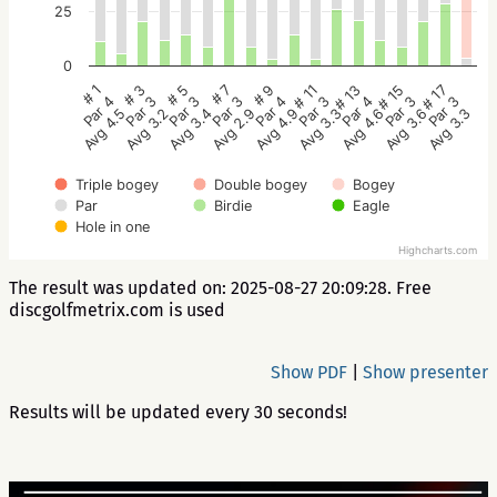
25
0
# 5
# 3
# 1
# 17
# 15
# 13
# 11
# 9
# 7
Par 3
Par 3
Par 4
Par 3
Par 3
Par 4
Par 3
Par 4
Par 3
Avg 3.4
Avg 3.2
Avg 4.5
Avg 3.3
Avg 3.6
Avg 4.6
Avg 3.3
Avg 4.9
Avg 2.9
Triple bogey
Double bogey
Bogey
Par
Birdie
Eagle
Hole in one
Highcharts.com
The result was updated on: 2025-08-27 20:09:28. Free
discgolfmetrix.com is used
Show PDF
|
Show presenter
Results will be updated every 30 seconds!