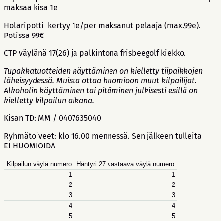
maksaa kisa 1e
Holaripotti kertyy 1e/per maksanut pelaaja (max.99e).
Potissa 99€
CTP väylänä 17(26) ja palkintona frisbeegolf kiekko.
Tupakkatuotteiden käyttäminen on kielletty tiipaikkojen
läheisyydessä. Muista ottaa huomioon muut kilpailijat.
Alkoholin käyttäminen tai pitäminen julkisesti esillä on
kielletty kilpailun aikana.
Kisan TD: MM / 0407635040
Ryhmätoiveet: klo 16.00 mennessä. Sen jälkeen tulleita
EI HUOMIOIDA
Kilpailun väylä numero
Häntyri 27 vastaava väylä numero
1
1
2
2
3
3
4
4
5
5