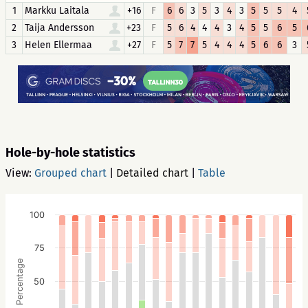
1
Markku Laitala
+16
F
6
6
3
5
3
4
3
5
5
5
4
2
Taija Andersson
+23
F
5
6
4
4
4
3
4
5
5
6
5
3
Helen Ellermaa
+27
F
5
7
7
5
4
4
4
5
6
6
3
Hole-by-hole statistics
View:
Grouped chart
|
Detailed chart
|
Table
100
75
Percentage
50