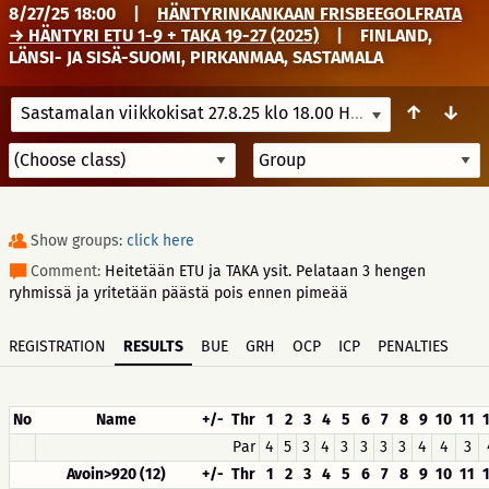
8/27/25 18:00
|
HÄNTYRINKANKAAN FRISBEEGOLFRATA
→ HÄNTYRI ETU 1-9 + TAKA 19-27 (2025)
|
FINLAND,
LÄNSI- JA SISÄ-SUOMI, PIRKANMAA, SASTAMALA
↑
↓
Sastamalan viikkokisat 27.8.25 klo 18.00 Häntyri etu + taka
Show groups:
click here
Comment:
Heitetään ETU ja TAKA ysit. Pelataan 3 hengen
ryhmissä ja yritetään päästä pois ennen pimeää
REGISTRATION
RESULTS
BUE
GRH
OCP
ICP
PENALTIES
No
Name
+/-
Thr
1
2
3
4
5
6
7
8
9
10
11
Par
4
5
3
4
3
3
3
3
4
4
3
Avoin>920 (12)
+/-
Thr
1
2
3
4
5
6
7
8
9
10
11