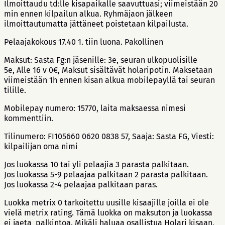
Ilmoittaudu td:lle kisapaikalle saavuttuasi; viimeistään 20
min ennen kilpailun alkua. Ryhmäjaon jälkeen
ilmoittautumatta jättäneet poistetaan kilpailusta.
Pelaajakokous 17.40 1. tiin luona. Pakollinen
Maksut: Sasta Fg:n jäsenille: 3e, seuran ulkopuolisille
5e, Alle 16 v 0€, Maksut sisältävät holaripotin. Maksetaan
viimeistään 1h ennen kisan alkua mobilepayllä tai seuran
tilille.
Mobilepay numero: 15770, laita maksaessa nimesi
kommenttiin.
Tilinumero: FI105660 0620 0838 57, Saaja: Sasta FG, Viesti:
kilpailijan oma nimi
Jos luokassa 10 tai yli pelaajia 3 parasta palkitaan.
Jos luokassa 5-9 pelaajaa palkitaan 2 parasta palkitaan.
Jos luokassa 2-4 pelaajaa palkitaan paras.
Luokka metrix 0 tarkoitettu uusille kisaajille joilla ei ole
vielä metrix rating. Tämä luokka on maksuton ja luokassa
ei jaeta palkintoa. Mikäli haluaa osallistua Holari kisaan,