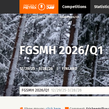
Competitions
Statisti
MAIN
FIND COMPETITION
FGSMH 2026/Q1
FGSMH 2026/Q1
12/29/25 - 3/28/26
|
FINLAND
FGSMH 2026/Q1
12/29/25-3/28/26
Show groups:
click here
Comment:
Frisbeegolfseu