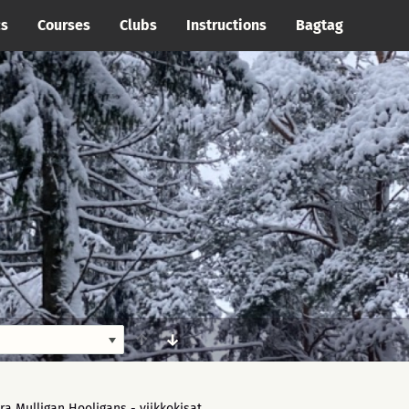
cs
Courses
Clubs
Instructions
Bagtag
↑
↓
ra Mulligan Hooligans - viikkokisat