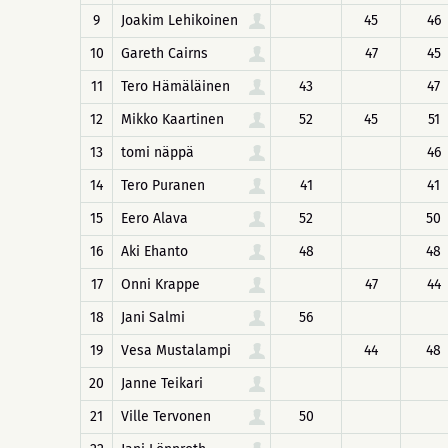
9
Joakim Lehikoinen
45
46
10
Gareth Cairns
47
45
11
Tero Hämäläinen
43
47
12
Mikko Kaartinen
52
45
51
13
tomi näppä
46
14
Tero Puranen
41
41
15
Eero Alava
52
50
16
Aki Ehanto
48
48
17
Onni Krappe
47
44
18
Jani Salmi
56
19
Vesa Mustalampi
44
48
20
Janne Teikari
21
Ville Tervonen
50