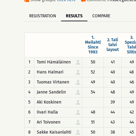
REGISTRATION
RESULTS
COMPARE
1.
3.
2. Tali
Meilahti
Spezi
talvi
Since
Talv
layout
1983
Silti
1
Tomi Hämäläinen
50
41
49
2
Hans Halmari
52
40
48
3
Tuomas Virtanen
49
40
46
4
Janne Sandelin
54
48
49
5
Aki Koskinen
39
49
6
Iivari Halla
48
44
42
7
Ari Toivonen
51
43
44
8
Sakke Kaisanlahti
50
38
45