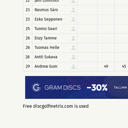
22
Jani Lönnroth
23
Rasmus Särs
23
Esko Sepponen
25
Tuomo Saari
26
Enzy Tamme
26
Tuomas Helle
28
Antti Sukava
29
Andrew Gum
49
45
Free discgolfmetrix.com is used