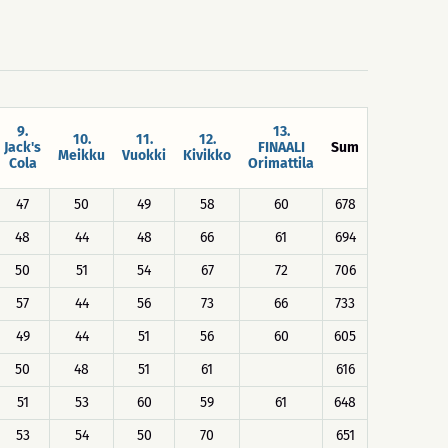
9.
13.
10.
11.
12.
Jack's
FINAALI
Sum
Meikku
Vuokki
Kivikko
Cola
Orimattila
47
50
49
58
60
678
48
44
48
66
61
694
50
51
54
67
72
706
57
44
56
73
66
733
49
44
51
56
60
605
50
48
51
61
616
51
53
60
59
61
648
53
54
50
70
651