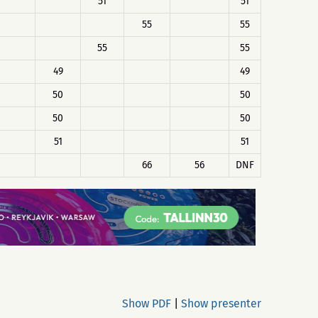
51
51
55
55
55
55
49
49
50
50
50
50
51
51
66
56
DNF
Show PDF
|
Show presenter