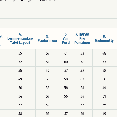
4.
6.
7. Hyrylä
al
5.
8.
Lemmenlaakso
Am
Pro
i
Puolarmaar
Malminiitty
Talvi Layout
Ford
Punainen
s
55
57
61
53
48
52
64
60
58
53
55
59
57
58
48
49
60
58
63
56
50
56
56
51
44
54
57
56
54
51
57
59
55
55
58
66
57
61
49