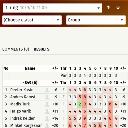
↑
↓
1. ring
10/9/16 11:00
COMMENTS (0)
RESULTS
No
Name
+/-
Thr
1
2
3
4
5
6
7
8
9
10
+/-
Par
3
3
3
4
3
3
3
3
3
3
-849 (6)
+/-
Thr
1
2
3
4
5
6
7
8
9
10
+/-
1
Peeter Kasin
+6
F
4
4
3
6
3
3
3
4
4
3
+6
2
Andres Ramst
+9
F
3
3
5
8
4
3
4
3
4
3
+9
3
Madis Turk
+10
F
4
3
2
9
4
3
3
3
6
4
+10
4
Haigo Varik
+11
F
4
4
4
6
4
4
4
3
6
3
+11
5
Indrek Kelder
+14
F
5
5
3
9
3
3
3
4
6
4
+14
6
Mihkel Kõrgesaar
+20
F
6
4
4
7
4
5
6
4
7
4
+20