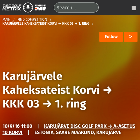
MAIN
FIND COMPETITION
KARUJÄRVELE KAHEKSATEIST KORVI → KKK 03 → 1. RING
Follow
Karujärvele
Kaheksateist Korvi
→
KKK 03
→
1. ring
10/9/16 11:00
|
KARUJÄRVE DISC GOLF PARK → A-ASETUS
10 KORVI
|
ESTONIA, SAARE MAAKOND, KARUJÄRVE