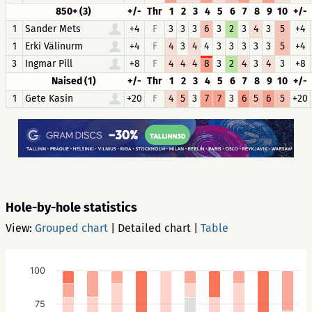
850+ (3)
+/-
Thr
1
2
3
4
5
6
7
8
9
10
+/-
1
Sander Mets
+4
F
3
3
3
6
3
2
3
4
3
5
+4
1
Erki Välinurm
+4
F
4
3
4
4
3
3
3
3
3
5
+4
3
Ingmar Pill
+8
F
4
4
4
8
3
2
4
3
4
3
+8
Naised (1)
+/-
Thr
1
2
3
4
5
6
7
8
9
10
+/-
1
Gete Kasin
+20
F
4
5
3
7
7
3
6
5
6
5
+20
Hole-by-hole statistics
View:
Grouped chart
|
Detailed chart
|
Table
100
75