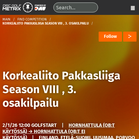
MAIN
FIND COMPETITION
KORKEALIITO PAKKASLIIGA SEASON VIII , 3. OSAKILPAILU
Follow
Korkealiito Pakkasliiga
Season VIII , 3.
osakilpailu
2/1/26 12:00 GOLFSTART
|
HORNHATTULA (OB:T
KÄYTÖSSÄ) → HORNHATTULA (OB:T EI
KÄYTÖSSÄ)
|
FINLAND, ETELÄ-SUOMI, UUSIMAA, PORVOO