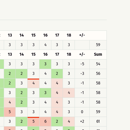
2
13
14
15
16
17
18
+/-
3
3
3
4
3
3
59
2
13
14
15
16
17
18
+/-
Sum
3
3
3
3
3
3
-5
54
2
2
3
4
2
3
-3
56
2
3
4
4
4
3
-1
58
3
2
3
3
4
4
-1
58
4
2
3
4
4
3
-1
58
5
3
3
4
4
3
0
59
3
2
5
6
2
4
+2
61