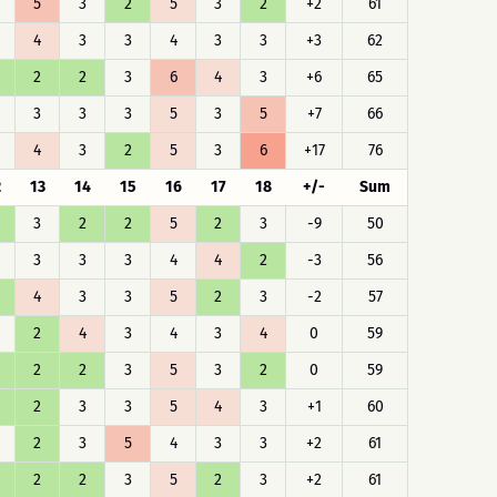
5
3
2
5
3
2
+2
61
4
3
3
4
3
3
+3
62
2
2
3
6
4
3
+6
65
3
3
3
5
3
5
+7
66
4
3
2
5
3
6
+17
76
2
13
14
15
16
17
18
+/-
Sum
3
2
2
5
2
3
-9
50
3
3
3
4
4
2
-3
56
4
3
3
5
2
3
-2
57
2
4
3
4
3
4
0
59
2
2
3
5
3
2
0
59
2
3
3
5
4
3
+1
60
2
3
5
4
3
3
+2
61
2
2
3
5
2
3
+2
61