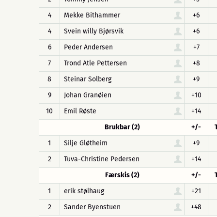
4
Mekke Bithammer
+6
4
Svein willy Bjørsvik
+6
6
Peder Andersen
+7
7
Trond Atle Pettersen
+8
8
Steinar Solberg
+9
9
Johan Granøien
+10
10
Emil Røste
+14
Brukbar (2)
+/-
1
Silje Gløtheim
+9
2
Tuva-Christine Pedersen
+14
Færskis (2)
+/-
1
erik stølhaug
+21
2
Sander Byenstuen
+48