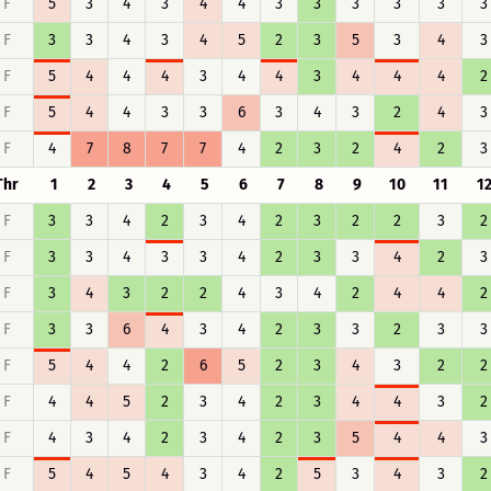
F
5
3
4
3
4
4
3
3
3
3
3
3
F
3
3
4
3
4
5
2
3
5
3
4
3
F
5
4
4
4
3
4
4
3
4
4
4
2
F
5
4
4
3
3
6
3
4
3
2
4
3
F
4
7
8
7
7
4
2
3
2
4
2
3
Thr
1
2
3
4
5
6
7
8
9
10
11
1
F
3
3
4
2
3
4
2
3
2
2
3
2
F
3
3
4
3
3
4
2
3
3
4
2
3
F
3
4
3
2
2
4
3
4
2
4
4
2
F
3
3
6
4
3
4
2
3
3
2
3
3
F
5
4
4
2
6
5
2
3
4
3
2
2
F
4
4
5
2
3
4
2
3
4
4
3
2
F
4
3
4
2
3
4
2
3
5
4
4
3
F
5
4
5
4
3
4
2
5
3
4
3
2