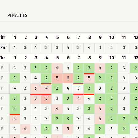
PENALTIES
Thr
1
2
3
4
5
6
7
8
9
10
11
1
Par
4
3
4
3
3
4
3
4
3
3
3
3
Thr
1
2
3
4
5
6
7
8
9
10
11
1
F
4
3
3
2
4
4
2
3
4
2
3
2
F
3
3
4
2
5
6
2
5
2
2
3
3
F
4
3
5
4
2
4
3
3
3
2
3
2
F
3
3
5
5
3
3
4
4
2
2
3
2
F
3
3
4
3
4
4
3
3
4
2
3
2
F
5
3
4
3
2
3
3
4
4
2
2
2
F
4
4
4
2
3
5
3
4
2
3
2
3