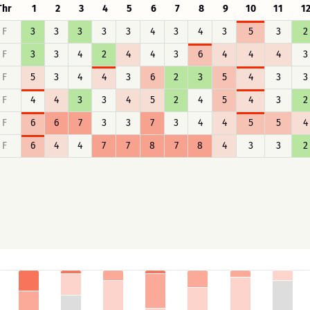
Thr
1
2
3
4
5
6
7
8
9
10
11
1
F
3
3
3
3
3
4
3
4
3
5
3
2
F
3
3
4
2
4
4
3
6
4
4
4
3
F
5
3
4
4
3
6
2
3
5
4
3
3
F
4
4
3
3
4
5
2
4
5
4
3
2
F
6
6
7
3
3
7
3
4
4
5
5
4
F
6
4
4
7
7
8
7
8
4
3
3
2