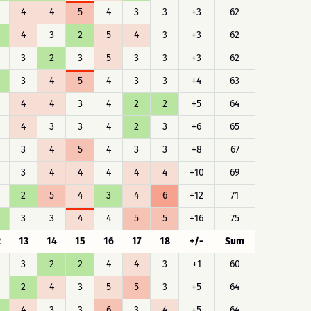
4
4
5
4
3
3
+3
62
4
3
2
5
4
3
+3
62
3
2
3
5
3
3
+3
62
3
4
5
4
3
3
+4
63
4
4
3
4
2
2
+5
64
4
3
3
4
2
3
+6
65
3
4
5
4
3
3
+8
67
3
4
4
4
4
4
+10
69
2
5
4
3
4
6
+12
71
3
3
4
4
5
5
+16
75
2
13
14
15
16
17
18
+/-
Sum
3
2
2
4
4
3
+1
60
2
4
3
5
5
3
+5
64
4
3
3
6
3
4
+5
64