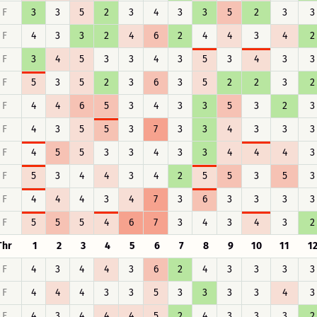
F
3
3
5
2
3
4
3
3
5
2
3
3
F
4
3
3
2
4
6
2
4
4
3
4
2
F
3
4
5
3
3
4
3
5
3
4
3
3
F
5
3
5
2
3
6
3
5
2
2
3
2
F
4
4
6
5
3
4
3
3
5
3
2
3
F
4
3
5
5
3
7
3
3
4
3
3
3
F
4
5
5
3
3
4
3
3
4
4
4
3
F
5
3
4
4
3
4
2
5
5
3
5
3
F
4
4
4
3
4
7
3
6
3
3
3
3
F
5
5
5
4
6
7
3
4
3
4
3
2
Thr
1
2
3
4
5
6
7
8
9
10
11
1
F
4
3
4
4
3
6
2
4
3
3
3
3
F
4
4
4
3
3
5
3
3
3
3
4
3
F
4
3
4
4
4
5
2
4
3
3
3
2