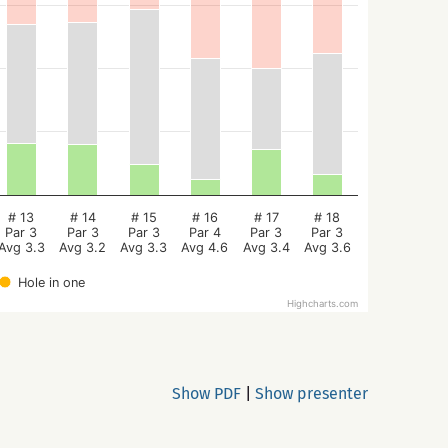
# 13
# 14
# 15
# 16
# 17
# 18
Par 3
Par 3
Par 3
Par 4
Par 3
Par 3
Avg 3.3
Avg 3.2
Avg 3.3
Avg 4.6
Avg 3.4
Avg 3.6
Hole in one
Highcharts.com
Show PDF
|
Show presenter