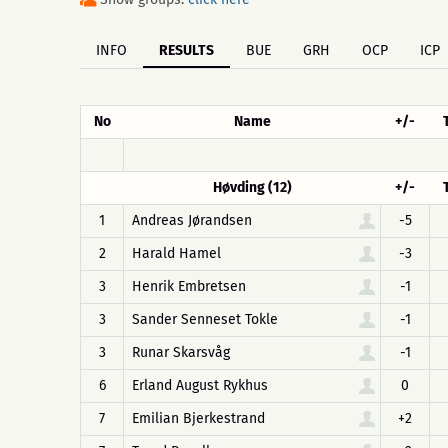
INFO
RESULTS
BUE
GRH
OCP
ICP
No
Name
+/-
Høvding (12)
+/-
1
Andreas Jørandsen
-5
2
Harald Hamel
-3
3
Henrik Embretsen
-1
3
Sander Senneset Tokle
-1
3
Runar Skarsvåg
-1
6
Erland August Rykhus
0
7
Emilian Bjerkestrand
+2