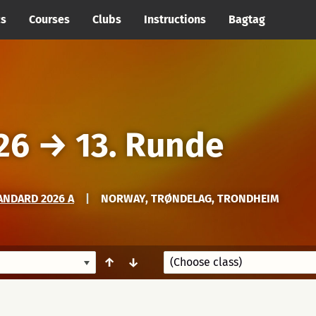
cs
Courses
Clubs
Instructions
Bagtag
26
→
13. Runde
ANDARD 2026 A
|
NORWAY, TRØNDELAG, TRONDHEIM
↑
↓