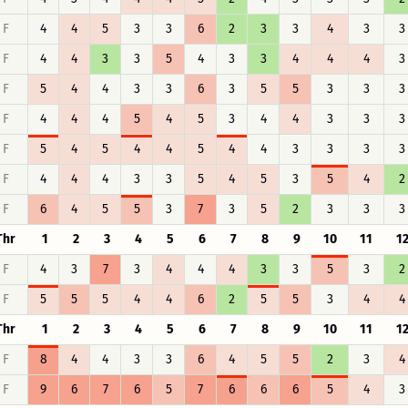
F
4
4
5
3
3
6
2
3
3
4
3
3
F
4
4
3
3
5
4
3
3
4
4
4
3
F
5
4
4
3
3
6
3
5
5
3
3
3
F
4
4
4
5
4
5
3
4
4
3
3
3
F
5
4
5
4
4
5
4
4
3
3
3
3
F
4
4
4
3
3
5
4
5
3
5
4
2
F
6
4
5
5
3
7
3
5
2
3
3
3
Thr
1
2
3
4
5
6
7
8
9
10
11
1
F
4
3
7
3
4
4
4
3
3
5
3
2
F
5
5
5
4
4
6
2
5
5
3
4
4
Thr
1
2
3
4
5
6
7
8
9
10
11
1
F
8
4
4
3
3
6
4
5
5
2
3
4
F
9
6
7
6
5
7
6
6
6
5
4
3