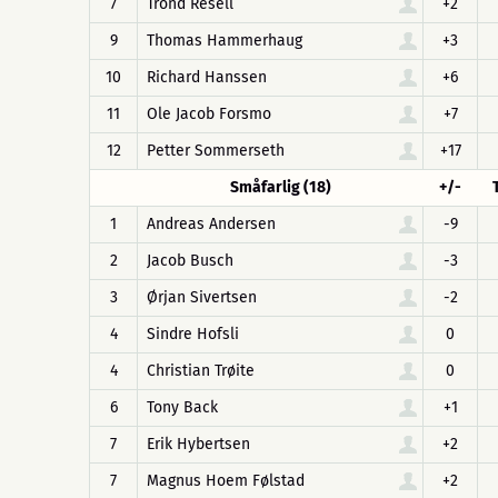
7
Trond Resell
+2
9
Thomas Hammerhaug
+3
10
Richard Hanssen
+6
11
Ole Jacob Forsmo
+7
12
Petter Sommerseth
+17
Småfarlig (18)
+/-
1
Andreas Andersen
-9
2
Jacob Busch
-3
3
Ørjan Sivertsen
-2
4
Sindre Hofsli
0
4
Christian Trøite
0
6
Tony Back
+1
7
Erik Hybertsen
+2
7
Magnus Hoem Følstad
+2