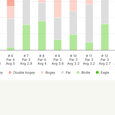
# 6
# 7
# 8
# 9
# 10
# 11
# 12
Par 4
Par 3
Par 4
Par 3
Par 3
Par 3
Par 3
6
Avg 5
Avg 2.9
Avg 4
Avg 3.6
Avg 3.3
Avg 3.2
Avg 2.7
ey
Double bogey
Bogey
Par
Birdie
Eagle