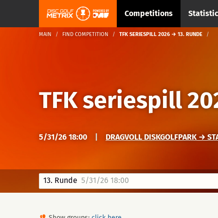
Competitions
Statisti
MAIN
FIND COMPETITION
TFK SERIESPILL 2026 → 13. RUNDE
TFK seriespill 20
5/31/26 18:00
|
DRAGVOLL DISKGOLFPARK → ST
13. Runde
5/31/26 18:00
Show groups:
click here