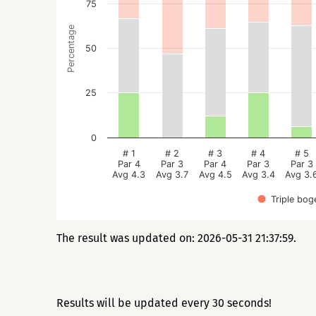
75
Percentage
50
25
0
# 1
# 2
# 3
# 4
# 5
Par 4
Par 3
Par 4
Par 3
Par 3
Avg 4.3
Avg 3.7
Avg 4.5
Avg 3.4
Avg 3.
Triple bog
The result was updated on: 2026-05-31 21:37:59.
Results will be updated every 30 seconds!