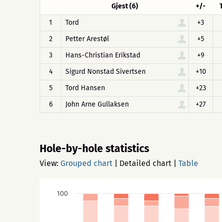
Gjest (6)
+/-
1
Tord
+3
2
Petter Arestøl
+5
3
Hans-Christian Erikstad
+9
4
Sigurd Nonstad Sivertsen
+10
5
Tord Hansen
+23
6
John Arne Gullaksen
+27
Hole-by-hole statistics
View:
Grouped chart
|
Detailed chart
|
Table
100