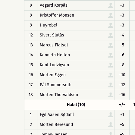
9
Vegard Korpås
+3
9
Kristoffer Monsen
+3
9
Huyrebel
+3
12
Sivert Slutås
+4
13
Marcus Flatset
+5
14
Kenneth Holten
+6
15
Kent Ludvigsen
+8
16
Morten Eggen
+10
17
Pål Sommerseth
+12
18
Morten Thorvaldsen
+16
Habil (10)
+/-
1
Egil Aasen Sødahl
+1
2
Morten Børøsund
+5
2
Tommy Jensen
+5