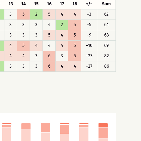
2
13
14
15
16
17
18
+/-
Sum
3
5
2
5
4
4
+3
62
3
3
3
4
2
5
+5
64
3
3
3
5
4
5
+9
68
4
5
4
4
4
5
+10
69
4
4
3
6
3
5
+23
82
3
3
3
6
4
4
+27
86