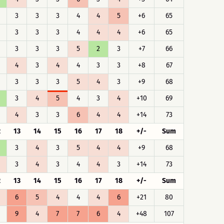
3
3
3
4
4
5
+6
65
3
3
3
4
4
4
+6
65
3
3
3
5
2
3
+7
66
4
3
4
4
3
3
+8
67
3
3
3
5
4
3
+9
68
3
4
5
4
3
4
+10
69
4
3
3
6
4
4
+14
73
2
13
14
15
16
17
18
+/-
Sum
3
4
3
5
4
4
+9
68
3
4
3
4
4
3
+14
73
2
13
14
15
16
17
18
+/-
Sum
6
5
4
4
4
6
+21
80
9
4
7
7
6
4
+48
107