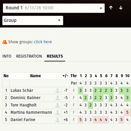
↑
↓
Round 1
6/13/26 10:00
Show groups:
click here
INFO
REGISTRATION
RESULTS
No
Name
+/-
Thr
1
2
3
4
5
6
7
8
9
10
Par
4
3
3
3
3
3
4
3
4
4
1
Lukas Schär
-7
F
3
3
3
2
2
2
3
3
3
3
2
Dominic Balmer
-5
F
4
2
3
2
2
3
3
3
4
3
3
Tore Haugholt
-2
F
4
3
2
3
3
3
4
3
4
4
4
Martina Kammermann
+1
F
4
3
3
3
3
3
4
3
4
5
5
Daniel Farine
+6
F
5
3
3
4
4
4
4
3
5
4