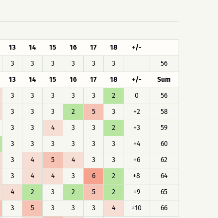
13
14
15
16
17
18
+/-
3
3
3
3
3
3
56
13
14
15
16
17
18
+/-
Sum
3
3
3
3
3
2
0
56
3
3
3
2
5
3
+2
58
3
3
4
3
3
2
+3
59
3
3
3
3
3
3
+4
60
3
4
5
4
3
3
+6
62
3
4
4
3
6
2
+8
64
4
2
3
2
5
2
+9
65
3
5
3
3
3
4
+10
66