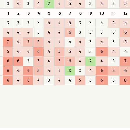
3
4
3
4
2
4
5
4
3
4
3
5
1
2
3
4
5
6
7
8
9
10
11
12
3
3
3
3
4
4
5
3
3
3
4
5
4
4
4
3
4
4
6
3
3
3
3
6
7
4
5
5
4
4
4
4
3
4
3
5
5
4
4
6
4
5
5
4
3
6
4
4
6
6
3
5
4
5
6
4
2
4
3
7
6
4
6
5
4
4
3
3
4
6
5
6
6
4
6
4
3
4
4
5
3
6
3
8