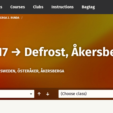
cs
Courses
Clubs
Instructions
Bagtag
ERGA 2. RUNDA
17
→
Defrost, Åkersb
SWEDEN, ÖSTERÅKER, ÅKERSBERGA
↑
↓