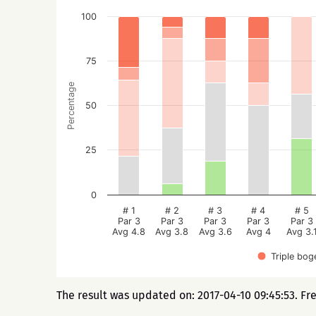
100
75
Percentage
50
25
0
# 1
# 2
# 3
# 4
# 5
Par 3
Par 3
Par 3
Par 3
Par 3
Avg 4.8
Avg 3.8
Avg 3.6
Avg 4
Avg 3.
Triple bog
The result was updated on: 2017-04-10 09:45:53. Fr