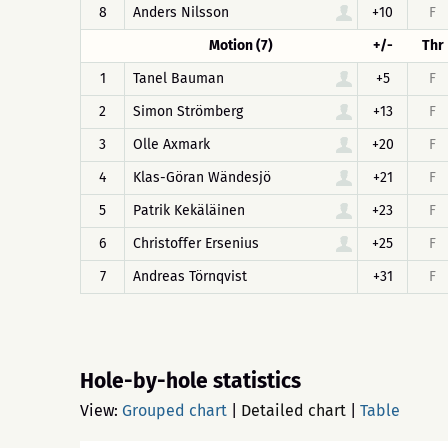
8
Anders Nilsson
+10
F
Motion (7)
+/-
Thr
1
Tanel Bauman
+5
F
2
Simon Strömberg
+13
F
3
Olle Axmark
+20
F
4
Klas-Göran Wändesjö
+21
F
5
Patrik Kekäläinen
+23
F
6
Christoffer Ersenius
+25
F
7
Andreas Törnqvist
+31
F
Hole-by-hole statistics
View:
Grouped chart
|
Detailed chart
|
Table