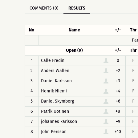
COMMENTS (0)
RESULTS
No
Name
+/-
Thr
Pa
Open (9)
+/-
Thr
1
Calle Fredin
0
F
2
Anders Wallén
+2
F
3
Daniel Karlsson
+3
F
4
Henrik Niemi
+4
F
5
Daniel Skymberg
+6
F
6
Patrik Uotinen
+8
F
7
johannes karlsson
+9
F
8
John Persson
+10
F