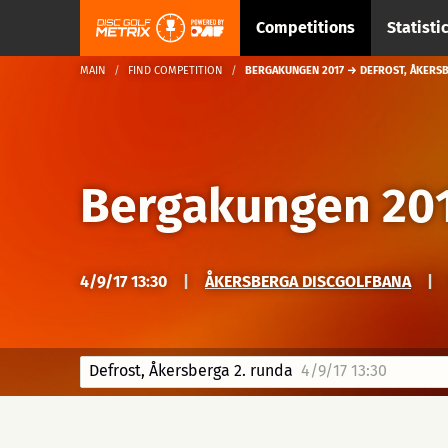
Competitions
Statisti
MAIN
FIND COMPETITION
BERGAKUNGEN 2017 → DEFROST, ÅKERSB
Bergakungen 20
4/9/17 13:30
|
ÅKERSBERGA DISCGOLFBANA
|
Defrost, Åkersberga 2. runda
4/9/17 13:30