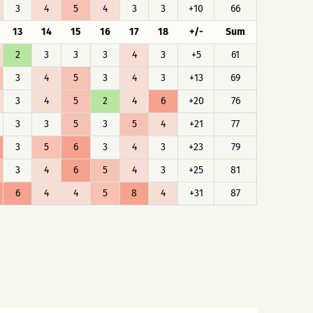
3
4
5
4
3
3
+10
66
13
14
15
16
17
18
+/-
Sum
2
3
3
3
4
3
+5
61
3
4
5
3
4
3
+13
69
3
4
5
2
4
6
+20
76
3
3
5
3
5
4
+21
77
3
5
6
3
4
3
+23
79
3
4
6
5
4
3
+25
81
6
4
4
5
8
4
+31
87