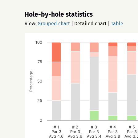
Hole-by-hole statistics
View:
Grouped chart
|
Detailed chart
|
Table
100
75
Percentage
50
25
0
# 1
# 2
# 3
# 4
# 5
Par 3
Par 3
Par 3
Par 3
Par 3
Avg 4.6
Avg 3.6
Avg 3.4
Avg 3.8
Avg 3.