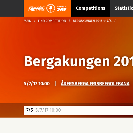
Competitions
Statisti
MAIN
FIND COMPETITION
BERGAKUNGEN 2017 → 7/5
Bergakungen 20
5/7/17 10:00
|
ÅKERSBERGA FRISBEEGOLFBANA
7/5
5/7/17 10:00