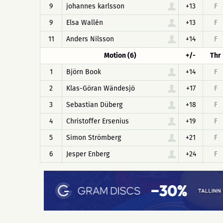
9
johannes karlsson
+13
F
9
Elsa Wallén
+13
F
11
Anders Nilsson
+14
F
Motion (6)
+/-
Thr
1
Björn Book
+14
F
2
Klas-Göran Wändesjö
+17
F
3
Sebastian Düberg
+18
F
4
Christoffer Ersenius
+19
F
5
Simon Strömberg
+21
F
6
Jesper Enberg
+24
F