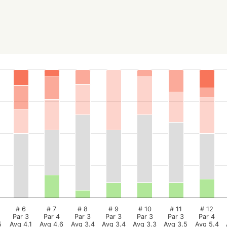
# 6
# 7
# 8
# 9
# 10
# 11
# 12
Par 3
Par 4
Par 3
Par 3
Par 3
Par 3
Par 4
5
Avg 4.1
Avg 4.6
Avg 3.4
Avg 3.4
Avg 3.3
Avg 3.5
Avg 5.4