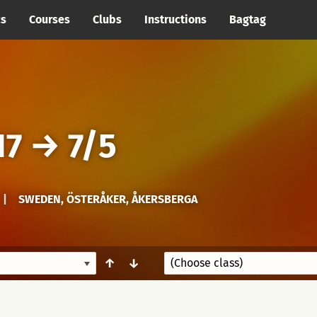
cs
Courses
Clubs
Instructions
Bagtag
17
→
7/5
|
SWEDEN, ÖSTERÅKER, ÅKERSBERGA
↑
↓