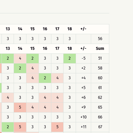
13
14
15
16
17
18
+/-
3
3
3
3
3
3
56
13
14
15
16
17
18
+/-
Sum
2
4
2
3
3
2
-5
51
3
2
4
3
3
3
+2
58
3
3
4
2
4
3
+4
60
3
3
3
3
3
3
+5
61
4
3
3
4
4
3
+6
62
3
5
4
4
4
3
+9
65
3
3
3
3
3
3
+10
66
2
5
3
3
5
3
+11
67