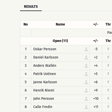
RESULTS
No
Name
+/-
Thr
Pa
Open (11)
+/-
Thr
1
Oskar Persson
-5
F
2
Daniel Karlsson
+2
F
3
Anders Wallén
+4
F
4
Patrik Uotinen
+5
F
5
Janne Karlsson
+6
F
6
Henrik Niemi
+9
F
7
John Persson
+10
F
8
Calle Fredin
+11
F