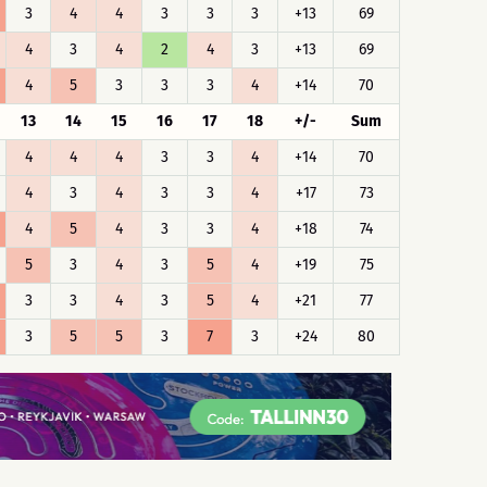
3
4
4
3
3
3
+13
69
4
3
4
2
4
3
+13
69
4
5
3
3
3
4
+14
70
13
14
15
16
17
18
+/-
Sum
4
4
4
3
3
4
+14
70
4
3
4
3
3
4
+17
73
4
5
4
3
3
4
+18
74
5
3
4
3
5
4
+19
75
3
3
4
3
5
4
+21
77
3
5
5
3
7
3
+24
80