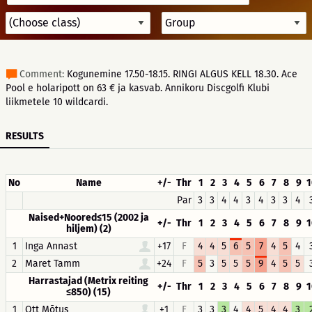
Comment:
Kogunemine 17.50-18.15. RINGI ALGUS KELL 18.30. Ace
Pool e holaripott on 63 € ja kasvab. Annikoru Discgolfi Klubi
liikmetele 10 wildcardi.
RESULTS
No
Name
+/-
Thr
1
2
3
4
5
6
7
8
9
1
Par
3
3
4
4
3
4
3
3
4
Naised+Noored≤15 (2002 ja
+/-
Thr
1
2
3
4
5
6
7
8
9
1
hiljem) (2)
1
Inga Annast
+17
F
4
4
5
6
5
7
4
5
4
2
Maret Tamm
+24
F
5
3
5
5
5
9
4
5
5
Harrastajad (Metrix reiting
+/-
Thr
1
2
3
4
5
6
7
8
9
1
≤850) (15)
1
Ott Mõtus
+1
F
3
3
3
4
4
5
4
4
3