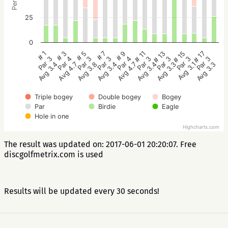
25
0
# 5
# 3
# 1
# 17
# 15
# 13
# 11
# 9
# 7
Par 3
Par 4
Par 3
Par 3
Par 3
Par 3
Par 3
Par 4
Par 3
Avg 3.8
Avg 4.7
Avg 3.4
Avg 3.3
Avg 3.1
Avg 3.3
Avg 3.4
Avg 4.7
Avg 3.4
Triple bogey
Double bogey
Bogey
Par
Birdie
Eagle
Hole in one
Highcharts.com
The result was updated on: 2017-06-01 20:20:07. Free
discgolfmetrix.com is used
Results will be updated every 30 seconds!