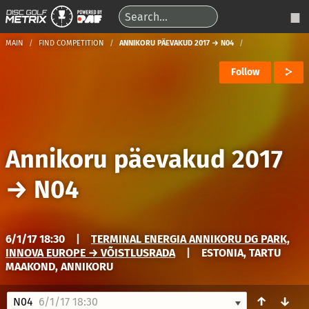
MAIN
FIND COMPETITION
ANNIKORU PÄEVAKUD 2017 → N04
Follow
Annikoru päevakud 2017
→
N04
6/1/17 18:30
|
TERMINAL ENERGIA ANNIKORU DG PARK,
INNOVA EUROPE → VÕISTLUSRADA
|
ESTONIA, TARTU
MAAKOND, ANNIKORU
↑
↓
N04
6/1/17 18:30