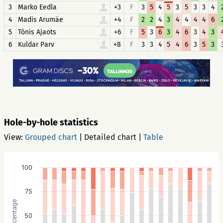
3
Marko Eedla
+3
F
3
5
4
5
3
5
3
3
4
4
Madis Arumäe
+4
F
2
2
4
3
4
4
4
4
6
5
Tõnis Ajaots
+6
F
5
3
6
3
4
6
3
4
3
6
Kuldar Parv
+8
F
3
3
4
5
4
6
3
5
3
Hole-by-hole statistics
View:
Grouped chart
|
Detailed chart
|
Table
100
75
Percentage
50