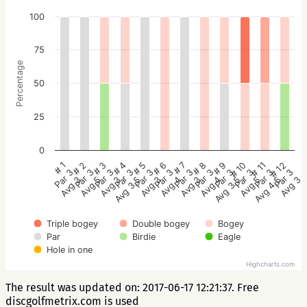
100
75
Percentage
50
25
0
# 2
# 5
# 8
# 11
# 1
# 4
# 7
# 10
# 3
# 6
# 9
# 12
Par 3
Par 3
Par 3
Par 3
Par 3
Par 3
Par 3
Par 3
Par 3
Par 3
Par 3
Par 3
Avg 5
Avg 3
Avg 4
Avg 4.5
Avg 3
Avg 3.5
Avg 3
Avg 5
Avg 3
Avg 4
Avg 3.5
Avg 3
Triple bogey
Double bogey
Bogey
Par
Birdie
Eagle
Hole in one
Highcharts.com
The result was updated on: 2017-06-17 12:21:37. Free
discgolfmetrix.com is used