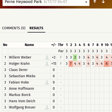
↑
↓
Peine Heywood Park
6/17/17 04:07
COMMENTS (0)
RESULTS
No
Name
+/-
Thr
1
2
3
4
5
6
7
8
9
10
1
Par
3
3
3
3
3
3
3
3
3
3
1
Willem Weber
+2
F
3
3
2
3
3
4
3
4
3
4
2
Holger Krahn
+15
F
3
7
4
4
3
4
3
4
4
6
3
Claas Derer
0
-
3
Sebastian Miebs
0
-
3
Fabian Hoke
0
-
3
Anne Hoffmann
0
-
3
Markus Borck
0
-
3
Hans Vom Deich
0
-
3
Wolfgang Breuer
0
-