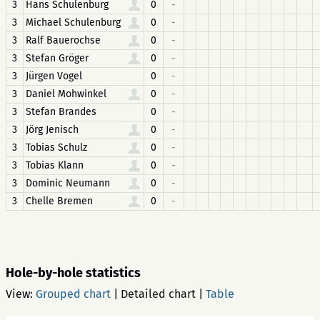
3
Hans Schulenburg
0
-
3
Michael Schulenburg
0
-
3
Ralf Bauerochse
0
-
3
Stefan Gröger
0
-
3
Jürgen Vogel
0
-
3
Daniel Mohwinkel
0
-
3
Stefan Brandes
0
-
3
Jörg Jenisch
0
-
3
Tobias Schulz
0
-
3
Tobias Klann
0
-
3
Dominic Neumann
0
-
3
Chelle Bremen
0
-
Hole-by-hole statistics
View:
Grouped chart
|
Detailed chart
|
Table