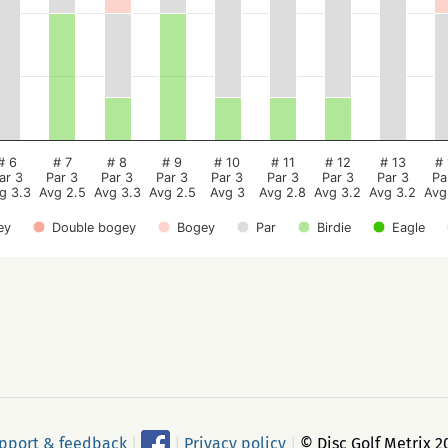
# 6
# 7
# 8
# 9
# 10
# 11
# 12
# 13
# 
ar 3
Par 3
Par 3
Par 3
Par 3
Par 3
Par 3
Par 3
Pa
g 3.3
Avg 2.5
Avg 3.3
Avg 2.5
Avg 3
Avg 2.8
Avg 3.2
Avg 3.2
Avg
ey
Double bogey
Bogey
Par
Birdie
Eagle
pport & feedback
|
|
Privacy policy
|
© Disc Golf Metrix 2