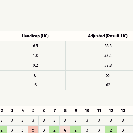
Handicap (HC)
Adjusted (Result-HC)
6.5
55.5
1.8
58.2
0.2
58.8
8
59
6
62
2
3
4
5
6
7
8
9
10
11
12
13
3
3
3
3
3
3
3
3
3
3
3
3
2
3
3
5
3
2
4
2
3
3
2
3