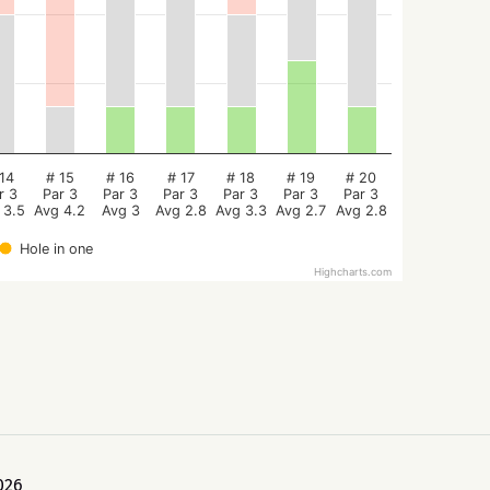
14
# 15
# 16
# 17
# 18
# 19
# 20
r 3
Par 3
Par 3
Par 3
Par 3
Par 3
Par 3
 3.5
Avg 4.2
Avg 3
Avg 2.8
Avg 3.3
Avg 2.7
Avg 2.8
Hole in one
Highcharts.com
026