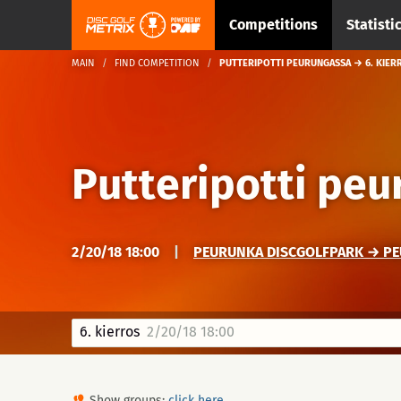
Competitions
Statisti
MAIN
FIND COMPETITION
PUTTERIPOTTI PEURUNGASSA → 6. KIER
Putteripotti pe
2/20/18 18:00
|
PEURUNKA DISCGOLFPARK → PE
6. kierros
2/20/18 18:00
Show groups:
click here