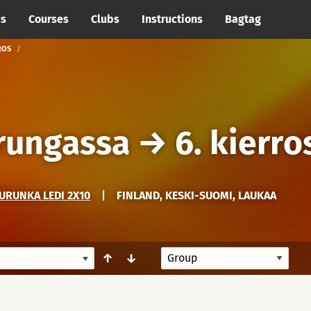
cs
Courses
Clubs
Instructions
Bagtag
ROS
urungassa
→
6. kierro
URUNKA LEDI 2X10
|
FINLAND, KESKI-SUOMI, LAUKAA
↑
↓