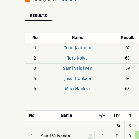
RESULTS
No
Name
Result
1
Tomi Jaatinen
62
2
Tero Koivu
60
3
Sami Väisänen
59
4
Jussi Honkala
67
5
Mari Haukka
68
No
Name
+/-
Thr
1
Par
3
1
Sami Väisänen
-1
F
3