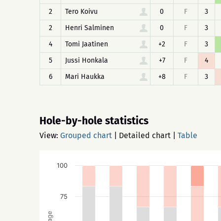
2
Tero Koivu
0
F
3
2
Henri Salminen
0
F
3
4
Tomi Jaatinen
+2
F
3
5
Jussi Honkala
+7
F
4
6
Mari Haukka
+8
F
3
Hole-by-hole statistics
View:
Grouped chart
|
Detailed chart
|
Table
100
75