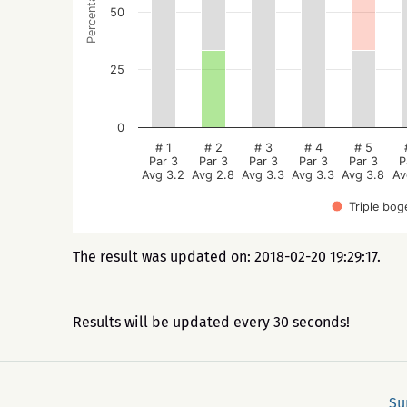
Percentage
50
25
0
# 1
# 2
# 3
# 4
# 5
Par 3
Par 3
Par 3
Par 3
Par 3
P
Avg 3.2
Avg 2.8
Avg 3.3
Avg 3.3
Avg 3.8
Av
Triple bog
The result was updated on: 2018-02-20 19:29:17.
Results will be updated every 30 seconds!
Su