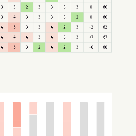
3
3
2
3
3
3
3
0
60
3
4
3
3
3
3
2
0
60
4
5
3
3
4
2
3
+2
62
4
4
4
3
4
3
3
+7
67
4
5
3
2
4
2
3
+8
68