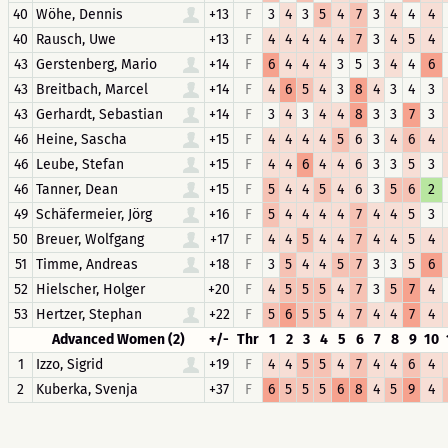
40
Wöhe, Dennis
+13
F
3
4
3
5
4
7
3
4
4
4
40
Rausch, Uwe
+13
F
4
4
4
4
4
7
3
4
5
4
43
Gerstenberg, Mario
+14
F
6
4
4
4
3
5
3
4
4
6
43
Breitbach, Marcel
+14
F
4
6
5
4
3
8
4
3
4
3
43
Gerhardt, Sebastian
+14
F
3
4
3
4
4
8
3
3
7
3
46
Heine, Sascha
+15
F
4
4
4
4
5
6
3
4
6
4
46
Leube, Stefan
+15
F
4
4
6
4
4
6
3
3
5
3
46
Tanner, Dean
+15
F
5
4
4
5
4
6
3
5
6
2
49
Schäfermeier, Jörg
+16
F
5
4
4
4
4
7
4
4
5
3
50
Breuer, Wolfgang
+17
F
4
4
5
4
4
7
4
4
5
4
51
Timme, Andreas
+18
F
3
5
4
4
5
7
3
3
5
6
52
Hielscher, Holger
+20
F
4
5
5
5
4
7
3
5
7
4
53
Hertzer, Stephan
+22
F
5
6
5
5
4
7
4
4
7
4
Advanced Women (2)
+/-
Thr
1
2
3
4
5
6
7
8
9
10
1
Izzo, Sigrid
+19
F
4
4
5
5
4
7
4
4
6
4
2
Kuberka, Svenja
+37
F
6
5
5
5
6
8
4
5
9
4