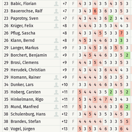
23
Babic, Florian
+7
F
4
3
3
4
3
5
4
3
5
3
23
Bauerochse, Ralf
+7
F
3
4
3
6
3
6
3
3
5
3
23
Paprotny, Sven
+7
F
4
3
4
4
3
6
2
3
4
4
26
Krüger, Felix
+8
F
4
4
4
3
3
5
3
4
4
3
26
Pflug, Sascha
+8
F
4
3
3
4
5
5
3
3
7
3
26
Klann, Bernd
+8
F
4
5
3
4
4
6
3
3
3
3
29
Langer, Markus
+9
F
3
3
4
5
3
6
3
5
5
3
29
Borchert, Benjamin
+9
F
3
4
5
4
4
6
3
3
5
2
29
Brosi, Clemens
+9
F
4
4
3
5
4
5
3
3
5
3
29
Herudek, Christian
+9
F
4
3
4
4
3
6
4
4
4
3
29
Homann, Rainer
+9
F
4
4
4
4
3
6
3
3
5
3
34
Dunker, Lars
+10
F
3
3
4
4
4
6
3
4
5
3
35
Hoberg, Carsten
+11
F
5
4
4
4
3
5
2
3
5
2
35
Hinkelmann, Rigo
+11
F
5
3
4
5
4
7
4
3
4
3
35
Mund, Manfred
+11
F
5
3
4
4
4
6
3
3
6
2
38
Schulenburg, Hans
+12
F
3
4
5
4
3
5
3
4
5
3
38
Brandes, Stefan
+12
F
4
4
4
4
4
5
3
3
5
5
40
Vogel, Jürgen
+13
F
5
3
5
3
4
6
3
3
6
4