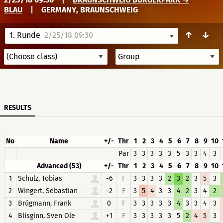
BLAU
|
GERMANY, BRAUNSCHWEIG
↑
↓
1. Runde
2/25/18 09:30
RESULTS
No
Name
+/-
Thr
1
2
3
4
5
6
7
8
9
10
Par
3
3
3
3
3
5
3
3
4
3
Advanced (53)
+/-
Thr
1
2
3
4
5
6
7
8
9
10
1
Schulz, Tobias
-6
F
3
3
3
3
2
3
2
3
5
3
2
Wingert, Sebastian
-2
F
3
5
4
3
3
4
2
3
4
2
3
Brügmann, Frank
0
F
3
3
3
3
3
4
3
3
4
3
4
Blisginn, Sven Ole
+1
F
3
3
3
3
3
5
2
4
5
3