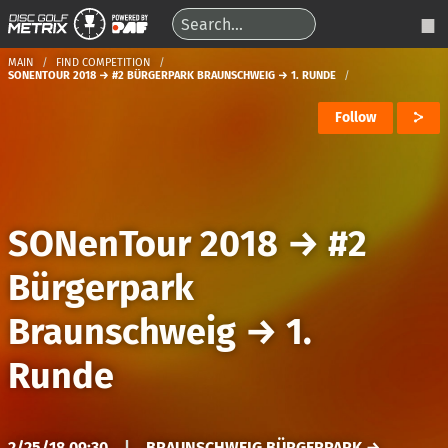
MAIN
FIND COMPETITION
SONENTOUR 2018 → #2 BÜRGERPARK BRAUNSCHWEIG → 1. RUNDE
Follow
SONenTour 2018
→
#2
Bürgerpark
Braunschweig
→
1.
Runde
2/25/18 09:30
|
BRAUNSCHWEIG BÜRGERPARK →