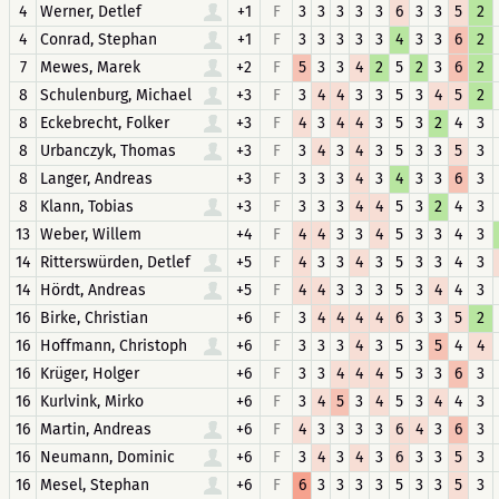
4
Werner, Detlef
+1
F
3
3
3
3
3
6
3
3
5
2
4
Conrad, Stephan
+1
F
3
3
3
3
3
4
3
3
6
2
7
Mewes, Marek
+2
F
5
3
3
4
2
5
2
3
6
2
8
Schulenburg, Michael
+3
F
3
4
4
3
3
5
3
4
5
2
8
Eckebrecht, Folker
+3
F
4
3
4
4
3
5
3
2
4
3
8
Urbanczyk, Thomas
+3
F
3
4
3
4
3
5
3
3
5
3
8
Langer, Andreas
+3
F
3
3
3
4
3
4
3
3
6
3
8
Klann, Tobias
+3
F
3
3
3
4
4
5
3
2
4
3
13
Weber, Willem
+4
F
4
4
3
3
4
5
3
3
4
3
14
Ritterswürden, Detlef
+5
F
4
3
3
4
3
5
3
3
4
3
14
Hördt, Andreas
+5
F
4
4
3
3
3
5
3
4
4
3
16
Birke, Christian
+6
F
3
4
4
4
4
6
3
3
5
2
16
Hoffmann, Christoph
+6
F
3
3
3
4
3
5
3
5
4
4
16
Krüger, Holger
+6
F
3
3
4
4
4
5
3
3
6
3
16
Kurlvink, Mirko
+6
F
3
4
5
3
4
5
3
4
4
3
16
Martin, Andreas
+6
F
4
3
3
3
3
6
4
3
6
3
16
Neumann, Dominic
+6
F
3
4
3
4
3
6
3
3
5
3
16
Mesel, Stephan
+6
F
6
3
3
3
3
5
3
3
5
3