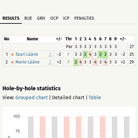
RESULTS
BUE
GRH
OCP
ICP
PENALTIES
No
Name
+/-
Thr
1
2
3
4
5
6
7
8
9
+/-
Par
3
3
3
3
3
3
3
3
3
27
1
-2
F
3
3
2
4
3
2
2
3
3
-2
25
Tauri Lääne
2
+2
F
2
4
3
3
4
3
4
3
3
+2
29
Mario Lääne
Hole-by-hole statistics
View:
Grouped chart
|
Detailed chart
|
Table
100
75