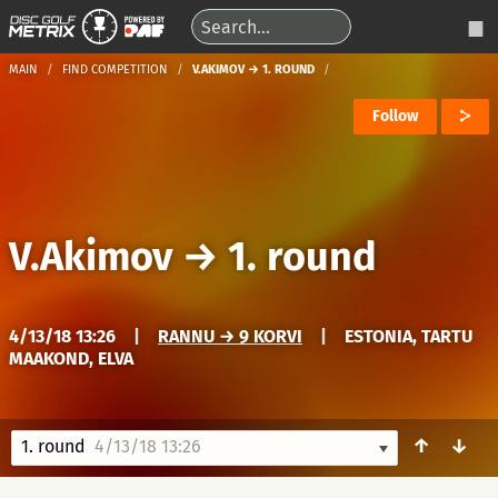
MAIN
FIND COMPETITION
V.AKIMOV → 1. ROUND
Follow
V.Akimov
→
1. round
4/13/18 13:26
|
RANNU → 9 KORVI
|
ESTONIA, TARTU
MAAKOND, ELVA
↑
↓
1. round
4/13/18 13:26