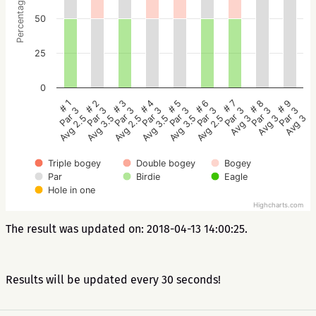
Percentage
50
25
0
# 5
# 4
# 3
# 2
# 1
# 9
# 8
# 7
# 6
Par 3
Par 3
Par 3
Par 3
Par 3
Par 3
Par 3
Par 3
Par 3
Avg 3.5
Avg 3.5
Avg 2.5
Avg 3.5
Avg 2.5
Avg 3
Avg 3
Avg 3
Avg 2.5
Triple bogey
Double bogey
Bogey
Par
Birdie
Eagle
Hole in one
Highcharts.com
The result was updated on: 2018-04-13 14:00:25.
Results will be updated every 30 seconds!