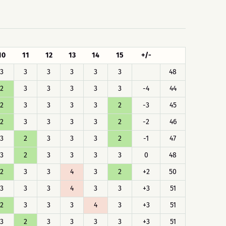
10
11
12
13
14
15
+/-
3
3
3
3
3
3
48
2
3
3
3
3
3
-4
44
2
3
3
3
3
2
-3
45
2
3
3
3
3
2
-2
46
3
2
3
3
3
2
-1
47
3
2
3
3
3
3
0
48
2
3
3
4
3
2
+2
50
3
3
3
4
3
3
+3
51
2
3
3
3
4
3
+3
51
3
2
3
3
3
3
+3
51