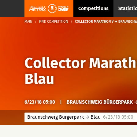
Competitions
Statisti
MAIN
FIND COMPETITION
COLLECTOR MARATHON V → BRAUNSCHW
Collector Marath
Blau
6/23/18 05:00
|
BRAUNSCHWEIG BÜRGERPARK →
Braunschweig Bürgerpark → Blau
6/23/18 05:00