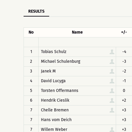
RESULTS
No
Name
+/-
1
Tobias Schulz
-4
2
Michael Schulenburg
-3
3
Janek M
-2
4
David Lucyga
-1
5
Torsten Offermanns
0
6
Hendrik Cieslik
+2
7
Chelle Bremen
+3
7
Hans vom Deich
+3
7
Willem Weber
+3