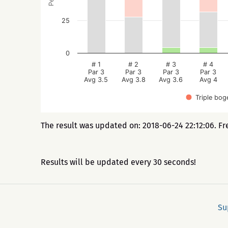
25
0
# 1
# 2
# 3
# 4
Par 3
Par 3
Par 3
Par 3
Avg 3.5
Avg 3.8
Avg 3.6
Avg 4
Triple bog
The result was updated on: 2018-06-24 22:12:06. Fr
Results will be updated every 30 seconds!
Su