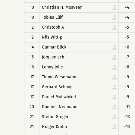
10
Christian H. Mosveen
+4
10
Tobias Lülf
+4
12
Christoph A
+5
12
Nils Wittig
+5
14
Gunnar Blick
+6
15
Jörg Jenisch
+7
16
Lenny Jolie
+8
17
Tiemo Wesemann
+9
17
Gerhard Schnug
+9
17
Daniel Mohwinkel
+9
20
Dominic Neumann
+11
21
Stefan Gröger
+13
21
Holger Krahn
+13