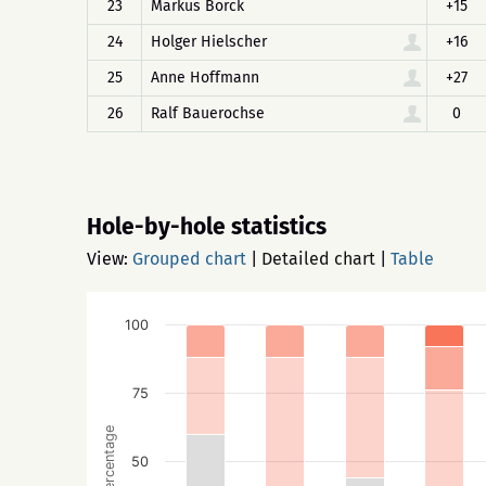
23
Markus Borck
+15
24
Holger Hielscher
+16
25
Anne Hoffmann
+27
26
Ralf Bauerochse
0
Hole-by-hole statistics
View:
Grouped chart
|
Detailed chart
|
Table
100
75
Percentage
50