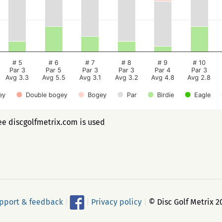
# 5
# 6
# 7
# 8
# 9
# 10
Par 3
Par 5
Par 3
Par 3
Par 4
Par 3
Avg 3.3
Avg 5.5
Avg 3.1
Avg 3.2
Avg 4.8
Avg 2.8
ey
Double bogey
Bogey
Par
Birdie
Eagle
ee discgolfmetrix.com is used
pport & feedback
|
|
Privacy policy
|
© Disc Golf Metrix 2