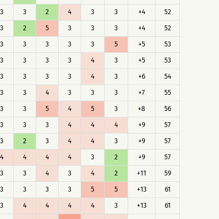
3
3
2
4
3
3
+4
52
3
2
5
3
3
3
+4
52
3
3
3
3
3
5
+5
53
3
3
3
3
4
3
+5
53
3
3
3
3
4
3
+6
54
3
3
4
3
3
3
+7
55
3
3
5
4
5
3
+8
56
3
3
3
4
4
4
+9
57
3
2
3
4
4
3
+9
57
4
4
4
4
3
2
+9
57
3
3
4
3
4
2
+11
59
3
3
3
3
5
5
+13
61
3
4
4
4
4
3
+13
61