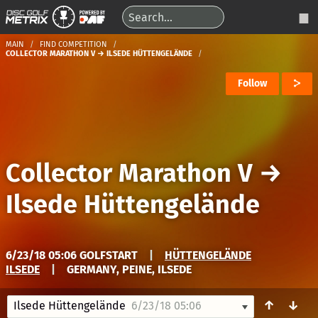
MAIN
FIND COMPETITION
COLLECTOR MARATHON V → ILSEDE HÜTTENGELÄNDE
Follow
Collector Marathon V
→
Ilsede Hüttengelände
6/23/18 05:06 GOLFSTART
|
HÜTTENGELÄNDE
ILSEDE
|
GERMANY, PEINE, ILSEDE
↑
↓
Ilsede Hüttengelände
6/23/18 05:06