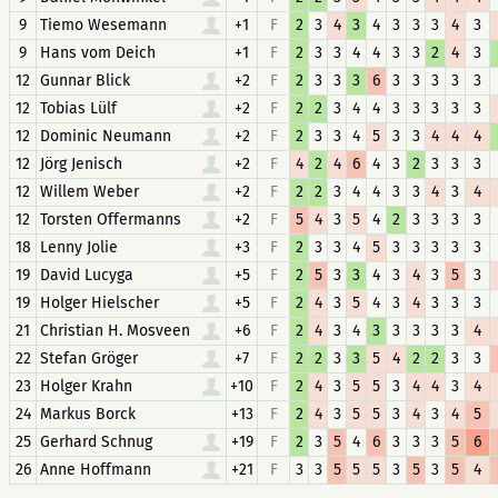
9
Tiemo Wesemann
+1
F
2
3
4
3
4
3
3
3
4
3
9
Hans vom Deich
+1
F
2
3
3
4
4
3
3
2
4
3
12
Gunnar Blick
+2
F
2
3
3
3
6
3
3
3
3
3
12
Tobias Lülf
+2
F
2
2
3
4
4
3
3
3
3
3
12
Dominic Neumann
+2
F
2
3
3
4
5
3
3
4
4
4
12
Jörg Jenisch
+2
F
4
2
4
6
4
3
2
3
3
3
12
Willem Weber
+2
F
2
2
3
4
4
3
3
4
3
4
12
Torsten Offermanns
+2
F
5
4
3
5
4
2
3
3
3
3
18
Lenny Jolie
+3
F
2
3
3
4
5
3
3
3
3
3
19
David Lucyga
+5
F
2
5
3
3
4
3
4
3
5
3
19
Holger Hielscher
+5
F
2
4
3
5
4
3
4
3
3
3
21
Christian H. Mosveen
+6
F
2
4
3
4
3
3
3
3
3
4
22
Stefan Gröger
+7
F
2
2
3
3
5
4
2
2
3
3
23
Holger Krahn
+10
F
2
4
3
5
5
3
4
4
3
4
24
Markus Borck
+13
F
2
4
3
5
5
3
4
3
4
5
25
Gerhard Schnug
+19
F
2
3
5
4
6
3
3
3
5
6
26
Anne Hoffmann
+21
F
3
3
5
5
5
3
5
3
5
4