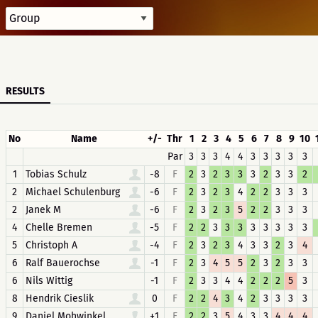
RESULTS
No
Name
+/-
Thr
1
2
3
4
5
6
7
8
9
10
Par
3
3
3
4
4
3
3
3
3
3
1
Tobias Schulz
-8
F
2
3
2
3
3
3
2
3
3
2
2
Michael Schulenburg
-6
F
2
3
2
3
4
2
2
3
3
3
2
Janek M
-6
F
2
3
2
3
5
2
2
3
3
3
4
Chelle Bremen
-5
F
2
2
3
3
3
3
3
3
3
3
5
Christoph A
-4
F
2
3
2
3
4
3
3
2
3
4
6
Ralf Bauerochse
-1
F
2
3
4
5
5
2
3
2
3
3
6
Nils Wittig
-1
F
2
3
3
4
4
2
2
2
5
3
8
Hendrik Cieslik
0
F
2
2
4
3
4
2
3
3
3
3
9
Daniel Mohwinkel
+1
F
2
2
3
5
4
3
3
4
4
4