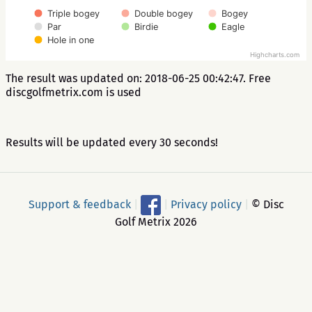
Triple bogey
Double bogey
Bogey
Par
Birdie
Eagle
Hole in one
Highcharts.com
The result was updated on: 2018-06-25 00:42:47. Free
discgolfmetrix.com is used
Results will be updated every 30 seconds!
Support & feedback
|
|
Privacy policy
|
© Disc
Golf Metrix 2026