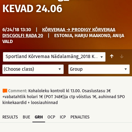
KEVAD 24.06
6/24/18 13:30
|
KÕRVEMAA → PRODIGY KÕRVEMAA
DISCGOLFI RADA 20
|
ESTONIA, HARJU MAAKOND, ANIJA
VALD
↑
↓
Sportland Kõrvemaa Nädalamäng_2018 KEVAD 24.06
6/24/1
Comment:
Kohaloleku kontroll kl 13.00. Osaslustasu 3€
+vabatahtlik holari 1€ (POT 348€)ja ctp võistlus 1€, auhinnad SPO
kinkekaardid + loosiauhinnad
RESULTS
BUE
GRH
OCP
ICP
PENALTIES