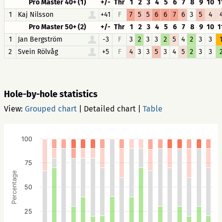
Pro Master 40+ (1)
+/-
Thr
1
2
3
4
5
6
7
8
9
10
1
1
Kaj Nilsson
+41
F
7
5
5
6
6
7
6
3
5
4
Pro Master 50+ (2)
+/-
Thr
1
2
3
4
5
6
7
8
9
10
1
1
Jan Bergström
-3
F
3
2
3
3
2
5
4
2
3
3
2
Svein Rölvåg
+5
F
4
3
3
5
3
4
5
2
3
3
Hole-by-hole statistics
View:
Grouped chart
|
Detailed chart
|
Table
100
75
Percentage
50
25