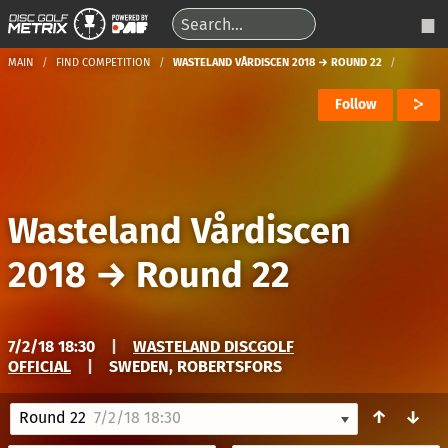
MAIN
FIND COMPETITION
WASTELAND VÅRDISCEN 2018 → ROUND 22
Follow
Wasteland Vårdiscen
2018
→
Round 22
7/2/18 18:30
|
WASTELAND DISCGOLF
OFFICIAL
|
SWEDEN, ROBERTSFORS
↑
↓
Round 22
7/2/18 18:30