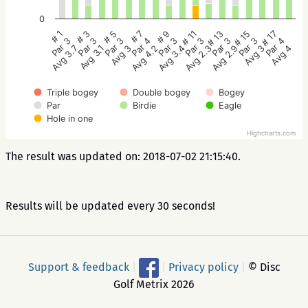
0
# 5
# 3
# 1
# 17
# 15
# 13
# 11
# 9
# 7
Par 3
Par 3
Par 3
Par 4
Par 3
Par 3
Par 3
Par 3
Par 4
Avg 3
Avg 3.1
Avg 3.7
Avg 4
Avg 3
Avg 2.9
Avg 2.3
Avg 3.4
Avg 4.2
Triple bogey
Double bogey
Bogey
Par
Birdie
Eagle
Hole in one
Highcharts.com
The result was updated on: 2018-07-02 21:15:40.
Results will be updated every 30 seconds!
Support & feedback
|
|
Privacy policy
|
© Disc
Golf Metrix 2026