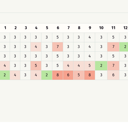
1
2
3
4
5
6
7
8
9
10
11
12
3
3
3
3
3
5
3
3
4
3
5
3
3
3
3
4
3
7
3
3
4
3
7
2
3
3
3
3
3
5
3
3
4
3
5
3
4
3
3
5
3
5
4
4
5
2
7
3
2
4
3
4
2
8
6
5
8
3
6
3