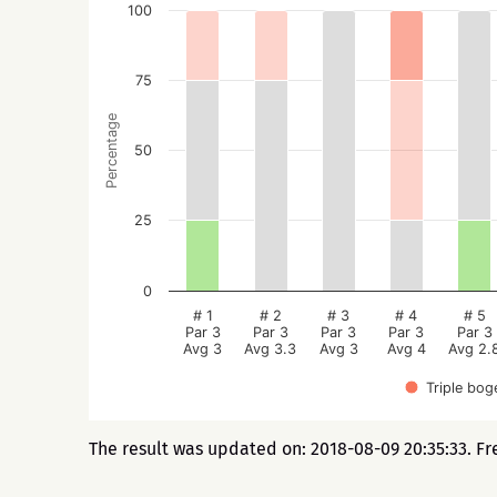
100
75
Percentage
50
25
0
# 1
# 2
# 3
# 4
# 5
Par 3
Par 3
Par 3
Par 3
Par 3
Avg 3
Avg 3.3
Avg 3
Avg 4
Avg 2.
Triple bog
The result was updated on: 2018-08-09 20:35:33. Fr