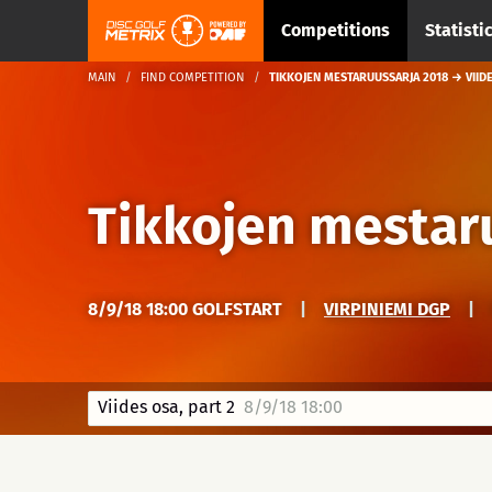
Competitions
Statisti
MAIN
FIND COMPETITION
TIKKOJEN MESTARUUSSARJA 2018 → VIIDE
Tikkojen mestar
8/9/18 18:00 GOLFSTART
|
VIRPINIEMI DGP
|
Viides osa, part 2
8/9/18 18:00