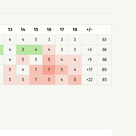
13
14
15
16
17
18
+/-
4
4
5
3
3
3
63
4
3
4
4
3
3
+3
66
4
5
5
5
4
4
+5
68
5
4
7
7
5
4
+17
80
5
5
7
5
4
5
+22
85