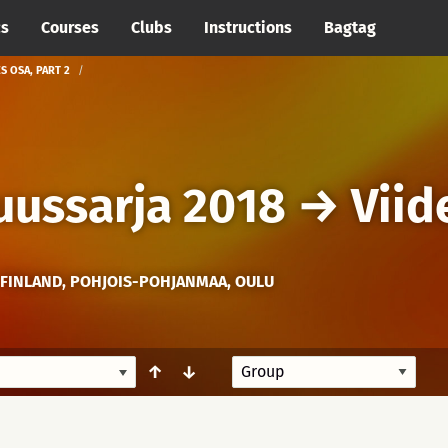
cs
Courses
Clubs
Instructions
Bagtag
S OSA, PART 2
uussarja 2018
→
Viid
FINLAND, POHJOIS-POHJANMAA, OULU
↑
↓