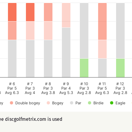
# 6
# 7
# 8
# 9
# 10
# 11
# 12
Par 5
Par 3
Par 3
Par 4
Par 3
Par 5
Par 3
8
Avg 6.3
Avg 4
Avg 3.8
Avg 5.3
Avg 2.8
Avg 6.3
Avg 2.8
ey
Double bogey
Bogey
Par
Birdie
Eagle
ee discgolfmetrix.com is used