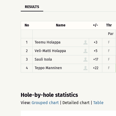
RESULTS
No
Name
+/-
Thr
Par
1
Teemu Holappa
+3
F
2
Veli-Matti Holappa
+5
F
3
Sauli Isola
+17
F
4
Teppo Manninen
+22
F
Hole-by-hole statistics
View:
Grouped chart
|
Detailed chart
|
Table