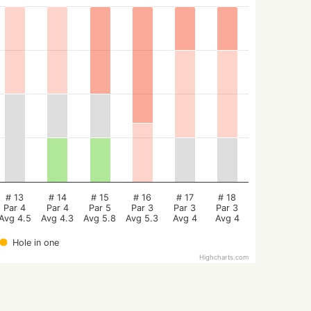
# 13
# 14
# 15
# 16
# 17
# 18
Par 4
Par 4
Par 5
Par 3
Par 3
Par 3
Avg 4.5
Avg 4.3
Avg 5.8
Avg 5.3
Avg 4
Avg 4
Hole in one
Highcharts.com