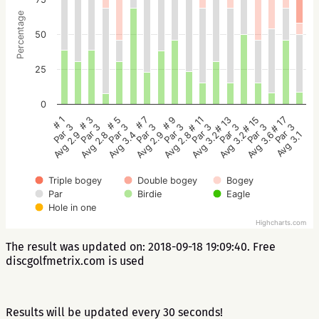
Percentage
50
25
0
# 5
# 3
# 1
# 17
# 15
# 13
# 11
# 9
# 7
Par 3
Par 3
Par 3
Par 3
Par 3
Par 3
Par 3
Par 3
Par 3
Avg 3.4
Avg 2.8
Avg 2.9
Avg 3.1
Avg 3.6
Avg 3.2
Avg 3.2
Avg 2.8
Avg 2.9
Triple bogey
Double bogey
Bogey
Par
Birdie
Eagle
Hole in one
Highcharts.com
The result was updated on: 2018-09-18 19:09:40. Free
discgolfmetrix.com is used
Results will be updated every 30 seconds!