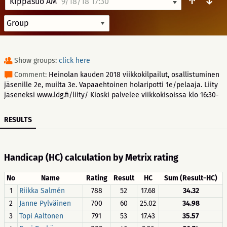
↑
↓
Kippasuo AM
9/18/18 17:30
Show groups:
click here
Comment:
Heinolan kauden 2018 viikkokilpailut, osallistuminen
jäsenille 2e, muilta 3e. Vapaaehtoinen holaripotti 1e/pelaaja. Liity
jäseneksi www.ldg.fi/liity/ Kioski palvelee viikkokisoissa klo 16:30-
RESULTS
Handicap (HC) calculation by Metrix rating
No
Name
Rating
Result
HC
Sum (Result-HC)
1
Riikka Salmén
788
52
17.68
34.32
2
Janne Pylväinen
700
60
25.02
34.98
3
Topi Aaltonen
791
53
17.43
35.57