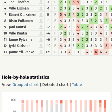
4
Toni Lindfors
-1
F
2
3
2
5
5
3
3
3
2
3
3
4
Ville Lillman
-1
F
2
3
2
3
4
2
3
2
3
2
3
7
Elmeri Ollikainen
0
F
5
4
2
4
2
2
3
3
2
3
4
8
Risto Poikonen
+1
F
4
3
3
3
4
3
3
2
2
3
2
9
Jani Kuntsi
+2
F
2
4
3
3
5
2
2
4
3
4
3
10
Ville Kuntsi
+4
F
3
2
3
3
4
3
2
3
3
4
3
11
Janne Pylväinen
+6
F
3
4
3
3
4
2
2
3
3
3
4
12
Jyrki Karlsson
+10
F
4
3
3
3
2
2
3
3
3
3
5
13
Janne Yli-Renko
+21
F
3
3
4
3
3
3
4
3
6
4
4
Hole-by-hole statistics
View:
Grouped chart
|
Detailed chart
|
Table
100
75