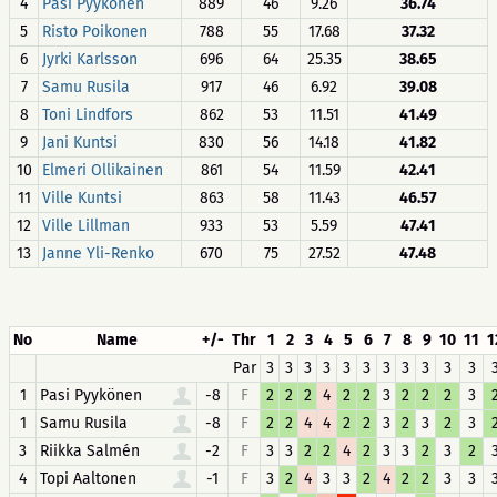
4
Pasi Pyykönen
889
46
9.26
36.74
5
Risto Poikonen
788
55
17.68
37.32
6
Jyrki Karlsson
696
64
25.35
38.65
7
Samu Rusila
917
46
6.92
39.08
8
Toni Lindfors
862
53
11.51
41.49
9
Jani Kuntsi
830
56
14.18
41.82
10
Elmeri Ollikainen
861
54
11.59
42.41
11
Ville Kuntsi
863
58
11.43
46.57
12
Ville Lillman
933
53
5.59
47.41
13
Janne Yli-Renko
670
75
27.52
47.48
No
Name
+/-
Thr
1
2
3
4
5
6
7
8
9
10
11
1
Par
3
3
3
3
3
3
3
3
3
3
3
1
Pasi Pyykönen
-8
F
2
2
2
4
2
2
3
2
2
2
3
1
Samu Rusila
-8
F
2
2
4
4
2
2
3
2
3
2
3
3
Riikka Salmén
-2
F
3
3
2
2
4
2
3
3
2
3
2
4
Topi Aaltonen
-1
F
3
2
4
3
3
2
4
2
2
3
3