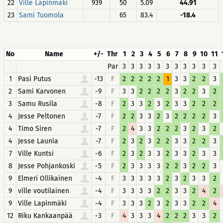
22
Ville Lapinmäki
939
50
5.09
44.91
23
Sami Tuomola
65
83.4
-18.4
No
Name
+/-
Thr
1
2
3
4
5
6
7
8
9
10
11
Par
3
3
3
3
3
3
3
3
3
3
3
1
Pasi Putus
-13
F
2
2
2
2
2
1
3
3
2
2
3
2
Sami Karvonen
-9
F
3
3
2
2
2
2
3
2
2
3
2
3
Samu Rusila
-8
F
2
3
3
2
3
2
3
3
2
2
2
4
Jesse Peltonen
-7
F
2
2
3
3
2
3
2
2
2
2
3
4
Timo Siren
-7
F
2
4
3
3
2
2
2
3
2
3
2
4
Jesse Launia
-7
F
2
3
2
3
2
2
3
3
2
2
3
7
Ville Kuntsi
-6
F
2
3
2
3
3
2
3
3
2
3
3
8
Jesse Pohjankoski
-5
F
2
3
3
3
3
2
2
3
2
2
3
9
Elmeri Ollikainen
-4
F
3
3
3
3
3
2
3
2
3
3
2
9
ville voutilainen
-4
F
3
3
3
3
2
2
3
3
2
4
2
9
Ville Lapinmäki
-4
F
3
3
3
2
3
2
3
3
2
2
4
12
Riku Kankaanpää
-3
F
4
3
3
3
4
2
2
2
3
3
2