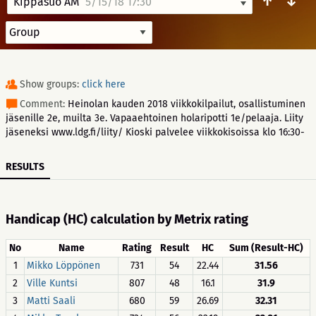
↑
↓
Kippasuo AM
5/15/18 17:30
Show groups:
click here
Comment:
Heinolan kauden 2018 viikkokilpailut, osallistuminen
jäsenille 2e, muilta 3e. Vapaaehtoinen holaripotti 1e/pelaaja. Liity
jäseneksi www.ldg.fi/liity/ Kioski palvelee viikkokisoissa klo 16:30-
RESULTS
Handicap (HC) calculation by Metrix rating
No
Name
Rating
Result
HC
Sum (Result-HC)
1
Mikko Löppönen
731
54
22.44
31.56
2
Ville Kuntsi
807
48
16.1
31.9
3
Matti Saali
680
59
26.69
32.31