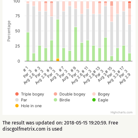
100
75
Percentage
50
25
0
# 5
# 3
# 1
# 17
# 15
# 13
# 11
# 9
# 7
Par 3
Par 3
Par 3
Par 3
Par 3
Par 3
Par 3
Par 3
Par 3
Avg 3
Avg 2.9
Avg 2.6
Avg 2.9
Avg 3.3
Avg 3
Avg 2.8
Avg 2.6
Avg 3
Triple bogey
Double bogey
Bogey
Par
Birdie
Eagle
Hole in one
Highcharts.com
The result was updated on: 2018-05-15 19:20:59. Free
discgolfmetrix.com is used