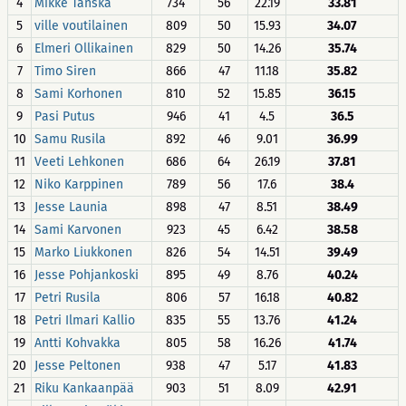
4
Mikke Tanska
734
56
22.19
33.81
5
ville voutilainen
809
50
15.93
34.07
6
Elmeri Ollikainen
829
50
14.26
35.74
7
Timo Siren
866
47
11.18
35.82
8
Sami Korhonen
810
52
15.85
36.15
9
Pasi Putus
946
41
4.5
36.5
10
Samu Rusila
892
46
9.01
36.99
11
Veeti Lehkonen
686
64
26.19
37.81
12
Niko Karppinen
789
56
17.6
38.4
13
Jesse Launia
898
47
8.51
38.49
14
Sami Karvonen
923
45
6.42
38.58
15
Marko Liukkonen
826
54
14.51
39.49
16
Jesse Pohjankoski
895
49
8.76
40.24
17
Petri Rusila
806
57
16.18
40.82
18
Petri Ilmari Kallio
835
55
13.76
41.24
19
Antti Kohvakka
805
58
16.26
41.74
20
Jesse Peltonen
938
47
5.17
41.83
21
Riku Kankaanpää
903
51
8.09
42.91