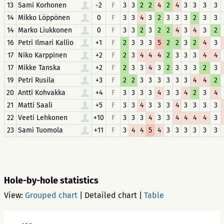
13
Sami Korhonen
-2
F
3
3
2
2
4
2
4
3
3
3
3
14
Mikko Löppönen
0
F
3
3
4
3
2
3
3
3
2
3
3
14
Marko Liukkonen
0
F
3
3
2
3
2
2
4
3
4
3
2
16
Petri Ilmari Kallio
+1
F
2
3
3
3
5
2
2
3
2
4
3
17
Niko Karppinen
+2
F
2
3
4
4
4
2
3
3
3
4
4
17
Mikke Tanska
+2
F
2
3
3
4
3
2
3
3
3
2
3
19
Petri Rusila
+3
F
2
2
3
3
3
3
3
3
4
4
2
20
Antti Kohvakka
+4
F
3
3
3
3
4
3
3
4
2
3
4
21
Matti Saali
+5
F
3
3
4
3
3
3
4
3
3
3
3
22
Veeti Lehkonen
+10
F
3
3
3
4
3
3
4
4
4
4
3
23
Sami Tuomola
+11
F
3
4
4
5
4
3
3
3
3
3
3
Hole-by-hole statistics
View:
Grouped chart
|
Detailed chart
|
Table