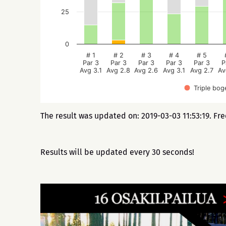
25
0
# 1
# 2
# 3
# 4
# 5
Par 3
Par 3
Par 3
Par 3
Par 3
P
Avg 3.1
Avg 2.8
Avg 2.6
Avg 3.1
Avg 2.7
Av
Triple bog
The result was updated on: 2019-03-03 11:53:19. Fr
Results will be updated every 30 seconds!