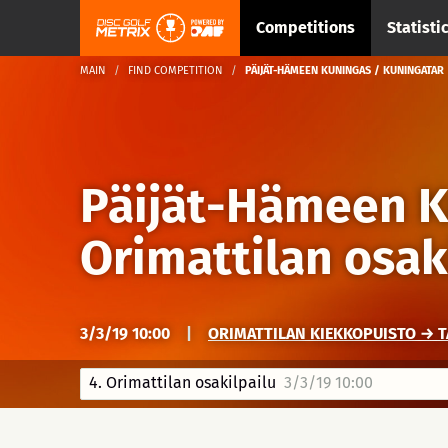
Competitions
Statisti
MAIN
FIND COMPETITION
PÄIJÄT-HÄMEEN KUNINGAS / KUNINGATAR 
Päijät-Hämeen K
Orimattilan osak
3/3/19 10:00
|
ORIMATTILAN KIEKKOPUISTO → TAL
4. Orimattilan osakilpailu
3/3/19 10:00