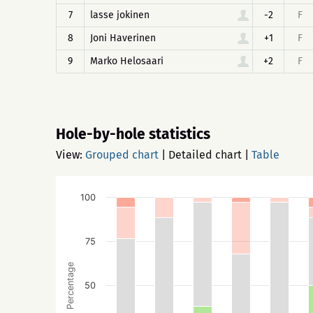
7
lasse jokinen
-2
F
8
Joni Haverinen
+1
F
9
Marko Helosaari
+2
F
Hole-by-hole statistics
View:
Grouped chart
|
Detailed chart
|
Table
100
75
Percentage
50