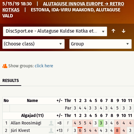
5/15/19 18:30
|
ALUTAGUSE INNOVA EUROPE → RETRO
KOTKAS
|
ESTONIA, IDA-VIRU MAAKOND, ALUTAGUSE
VALD
↑
↓
DiscSport.ee - Alutaguse Kuldse Kotka etapp
5/15/19 18:3
Show groups:
click here
RESULTS
No
Name
+/-
Thr
1
2
3
4
5
6
7
8
9
10
11
Par
3
4
4
3
3
4
3
4
5
3
3
Algajad (11)
+/-
Thr
1
2
3
4
5
6
7
8
9
10
11
1
Allan Roosimägi
+8
F
4
5
5
4
3
3
3
4
6
4
4
2
Jüri Kivest
+13
F
3
6
5
4
4
4
3
4
8
4
3