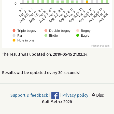
0
# 5
# 3
# 1
# 17
# 15
# 13
# 11
# 9
# 7
Par 3
Par 4
Par 3
Par 3
Par 3
Par 4
Par 3
Par 5
Par 3
Avg 3.7
Avg 4.6
Avg 3.6
Avg 3.3
Avg 3.8
Avg 5.3
Avg 3.5
Avg 6.6
Avg 3.3
Triple bogey
Double bogey
Bogey
Par
Birdie
Eagle
Hole in one
Highcharts.com
The result was updated on: 2019-05-15 21:02:34.
Results will be updated every 30 seconds!
Support & feedback
|
|
Privacy policy
|
© Disc
Golf Metrix 2026