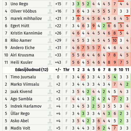
3
Uno Rego
+15
F
3
3
5
2
4
4
4
5
7
4
4
4
Oliver Võõbus
+16
F
3
6
4
3
4
5
5
5
7
3
3
5
marek mihhailov
+21
F
3
6
5
4
5
6
4
5
6
4
5
6
Egert Hütt
+22
F
3
4
6
3
9
4
2
6
6
5
4
7
Kristin Kannimäe
+26
F
4
6
4
4
4
5
4
6
8
5
4
8
Riko Aamer
+29
F
4
5
5
3
4
5
4
5
10
3
4
9
Andero Eiche
+31
F
4
6
7
5
5
7
4
4
6
4
4
10
Airi Kruusma
+33
F
5
5
6
4
4
6
4
7
8
4
5
11
Heili Kuuler
+43
F
5
6
4
5
4
6
4
8
9
7
5
Edasijõudnud (12)
+/-
Thr
1
2
3
4
5
6
7
8
9
10
11
1
Timo Juursalu
0
F
3
4
6
3
3
4
3
5
4
3
3
2
Marko Viimsalu
+2
F
3
4
4
3
3
4
3
4
7
4
2
2
Jaak Kivend
+2
F
3
5
4
2
4
4
2
4
5
4
3
4
Ago Sambla
+3
F
4
4
4
3
2
4
2
4
7
2
3
5
Indrek Harlamov
+4
F
3
4
5
3
2
5
3
5
5
3
4
5
Üllar Rego
+4
F
3
4
3
3
3
4
4
3
6
2
3
5
Asko Abel
+4
F
3
5
4
2
3
6
4
4
5
2
3
8
Madis Volt
+5
F
3
4
4
3
3
6
2
4
7
3
3