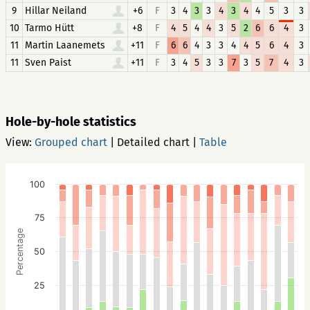
9
Hillar Neiland
+6
F
3
4
3
3
4
3
4
4
5
3
3
10
Tarmo Hütt
+8
F
4
5
4
4
3
5
2
6
6
4
3
11
Martin Laanemets
+11
F
6
6
4
3
3
4
4
5
6
4
3
11
Sven Paist
+11
F
3
4
5
3
3
7
3
5
7
4
3
Hole-by-hole statistics
View:
Grouped chart
|
Detailed chart
|
Table
100
75
Percentage
50
25