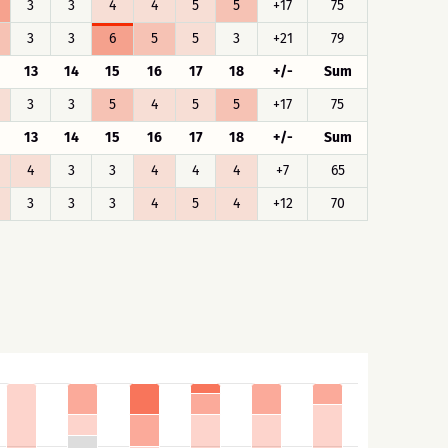
3
3
4
4
5
5
+17
75
3
3
6
5
5
3
+21
79
13
14
15
16
17
18
+/-
Sum
3
3
5
4
5
5
+17
75
13
14
15
16
17
18
+/-
Sum
4
3
3
4
4
4
+7
65
3
3
3
4
5
4
+12
70