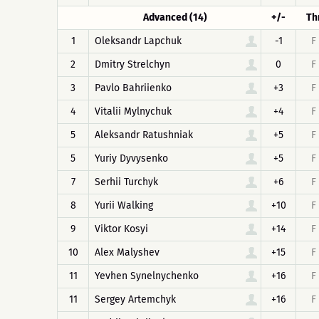
Advanced (14)
+/-
Th
1
Oleksandr Lapchuk
-1
F
2
Dmitry Strelchyn
0
F
3
Pavlo Bahriienko
+3
F
4
Vitalii Mylnychuk
+4
F
5
Aleksandr Ratushniak
+5
F
5
Yuriy Dyvysenko
+5
F
7
Serhii Turchyk
+6
F
8
Yurii Walking
+10
F
9
Viktor Kosyi
+14
F
10
Alex Malyshev
+15
F
11
Yevhen Synelnychenko
+16
F
11
Sergey Artemchyk
+16
F