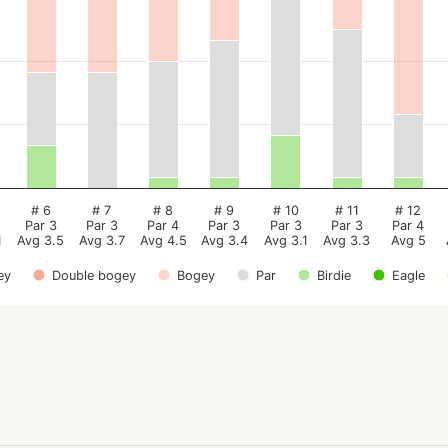
# 6
# 7
# 8
# 9
# 10
# 11
# 12
Par 3
Par 3
Par 4
Par 3
Par 3
Par 3
Par 4
1
Avg 3.5
Avg 3.7
Avg 4.5
Avg 3.4
Avg 3.1
Avg 3.3
Avg 5
ey
Double bogey
Bogey
Par
Birdie
Eagle