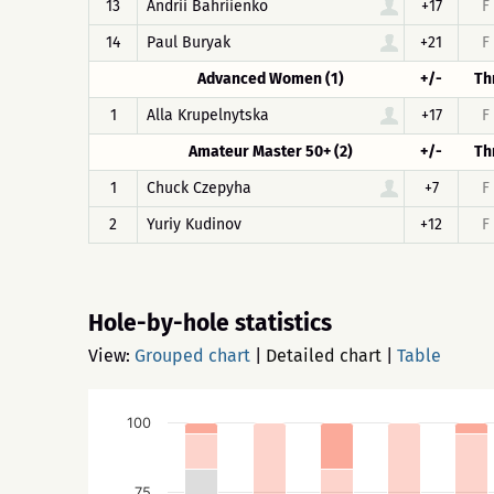
13
Andrii Bahriienko
+17
F
14
Paul Buryak
+21
F
Advanced Women (1)
+/-
Th
1
Alla Krupelnytska
+17
F
Amateur Master 50+ (2)
+/-
Th
1
Chuck Czepyha
+7
F
2
Yuriy Kudinov
+12
F
Hole-by-hole statistics
View:
Grouped chart
|
Detailed chart
|
Table
100
75