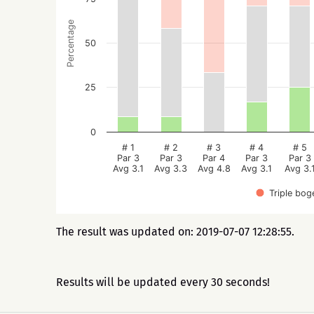
Percentage
50
25
0
# 1
# 2
# 3
# 4
# 5
Par 3
Par 3
Par 4
Par 3
Par 3
Avg 3.1
Avg 3.3
Avg 4.8
Avg 3.1
Avg 3.
Triple bog
The result was updated on: 2019-07-07 12:28:55.
Results will be updated every 30 seconds!