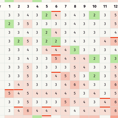
r
1
2
3
4
5
6
7
8
9
10
11
12
3
3
4
3
2
4
3
4
3
2
3
5
2
3
5
3
3
3
3
4
3
3
3
5
3
3
4
3
2
4
3
4
3
3
3
4
3
2
5
3
2
2
3
4
3
3
4
6
3
3
4
3
4
4
4
3
3
3
3
4
3
3
4
3
3
5
4
5
4
2
3
3
3
3
5
3
3
3
3
5
4
3
3
5
3
3
5
3
3
4
5
5
3
2
3
5
3
4
5
3
3
3
4
6
4
3
3
6
5
4
5
4
4
4
4
5
3
4
3
5
3
3
5
3
3
3
5
5
4
3
4
6
3
4
6
4
4
4
4
4
4
4
4
6