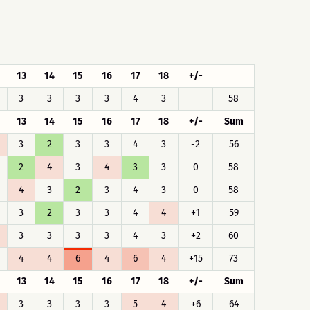
13
14
15
16
17
18
+/-
3
3
3
3
4
3
58
13
14
15
16
17
18
+/-
Sum
3
2
3
3
4
3
-2
56
2
4
3
4
3
3
0
58
4
3
2
3
4
3
0
58
3
2
3
3
4
4
+1
59
3
3
3
3
4
3
+2
60
4
4
6
4
6
4
+15
73
13
14
15
16
17
18
+/-
Sum
3
3
3
3
5
4
+6
64