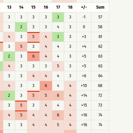
13
14
15
16
17
18
+/-
Sum
3
3
3
3
3
3
-1
57
3
2
3
3
4
3
0
58
4
3
5
4
3
3
+3
61
3
5
3
4
4
3
+4
62
2
3
6
4
4
3
+5
63
4
3
3
3
5
3
+5
63
3
3
4
4
4
3
+6
64
4
3
3
6
4
4
+10
68
2
3
5
5
6
4
+14
72
3
5
3
4
4
4
+15
73
4
5
4
4
6
4
+16
74
3
3
4
4
5
4
+16
74