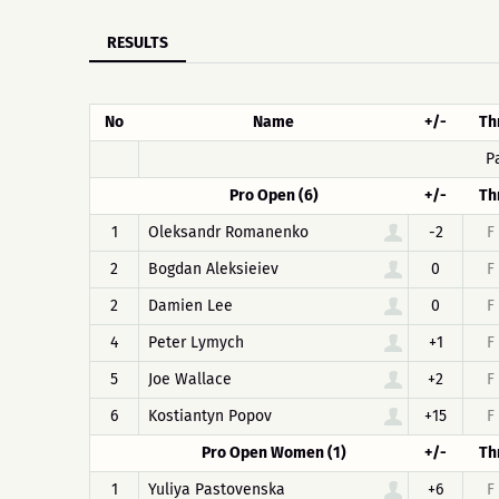
RESULTS
No
Name
+/-
Th
P
Pro Open (6)
+/-
Th
1
Oleksandr Romanenko
-2
F
2
Bogdan Aleksieiev
0
F
2
Damien Lee
0
F
4
Peter Lymych
+1
F
5
Joe Wallace
+2
F
6
Kostiantyn Popov
+15
F
Pro Open Women (1)
+/-
Th
1
Yuliya Pastovenska
+6
F