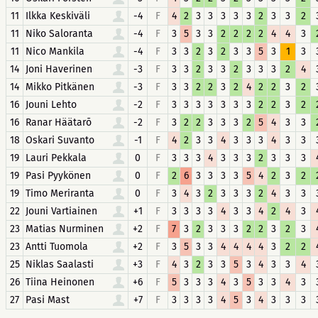
11
Ilkka Keskiväli
-4
F
4
2
3
3
3
3
3
2
3
3
2
11
Niko Saloranta
-4
F
3
5
3
3
2
2
2
2
4
4
3
11
Nico Mankila
-4
F
3
3
2
3
2
3
3
5
3
1
3
14
Joni Haverinen
-3
F
3
3
2
3
3
2
3
3
3
2
4
14
Mikko Pitkänen
-3
F
3
3
2
2
3
2
4
2
2
3
2
16
Jouni Lehto
-2
F
3
3
3
3
3
3
3
2
2
3
2
16
Ranar Häätarõ
-2
F
3
2
2
3
3
3
2
5
4
3
3
18
Oskari Suvanto
-1
F
4
2
3
3
4
3
3
3
4
3
3
19
Lauri Pekkala
0
F
3
3
3
4
3
3
3
2
3
3
3
19
Pasi Pyykönen
0
F
2
6
3
3
3
3
5
4
2
3
2
19
Timo Meriranta
0
F
3
4
3
2
3
3
3
2
4
3
3
22
Jouni Vartiainen
+1
F
3
3
3
3
4
3
3
4
2
4
3
23
Matias Nurminen
+2
F
7
3
2
3
3
3
2
2
3
2
3
23
Antti Tuomola
+2
F
3
5
3
3
4
4
4
4
3
2
2
25
Niklas Saalasti
+3
F
4
3
2
3
3
5
3
4
3
3
4
26
Tiina Heinonen
+6
F
5
3
3
3
4
3
5
3
3
4
3
27
Pasi Mast
+7
F
3
3
3
3
4
5
3
4
3
3
3