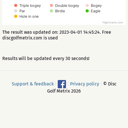
Triple bogey
Double bogey
Bogey
Par
Birdie
Eagle
Hole in one
Highcharts.com
The result was updated on: 2023-04-01 14:45:24. Free
discgolfmetrix.com is used
Results will be updated every 30 seconds!
Support & feedback
|
|
Privacy policy
|
© Disc
Golf Metrix 2026