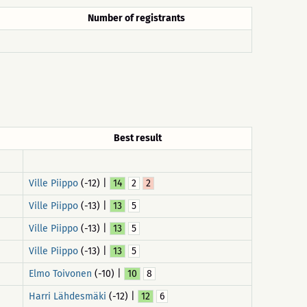
Number of registrants
Best result
Ville Piippo
(-12) |
14
2
2
Ville Piippo
(-13) |
13
5
Ville Piippo
(-13) |
13
5
Ville Piippo
(-13) |
13
5
Elmo Toivonen
(-10) |
10
8
Harri Lähdesmäki
(-12) |
12
6