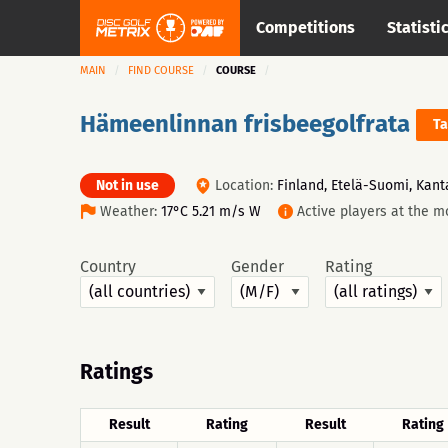
Competitions
Statisti
MAIN
FIND COURSE
COURSE
Hämeenlinnan frisbeegolfrata
Ta
Not in use
Location:
Finland, Etelä-Suomi, Kan
Weather:
17°C 5.21 m/s W
Active players at the 
Country
Gender
Rating
Ratings
Result
Rating
Result
Rating