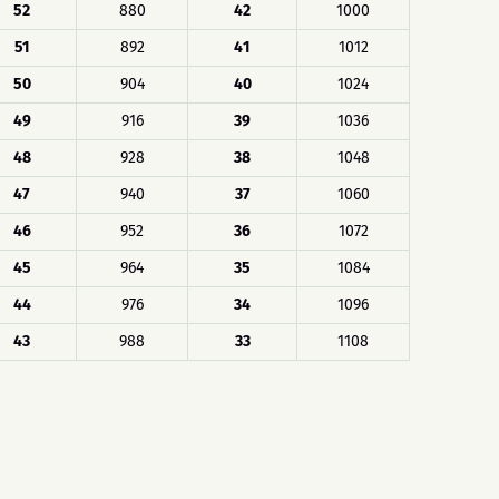
52
880
42
1000
51
892
41
1012
50
904
40
1024
49
916
39
1036
48
928
38
1048
47
940
37
1060
46
952
36
1072
45
964
35
1084
44
976
34
1096
43
988
33
1108