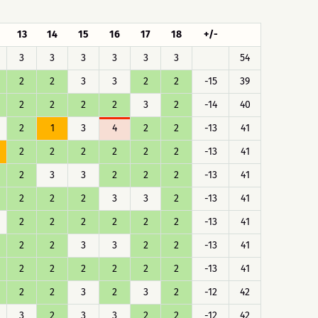
13
14
15
16
17
18
+/-
3
3
3
3
3
3
54
2
2
3
3
2
2
-15
39
2
2
2
2
3
2
-14
40
2
1
3
4
2
2
-13
41
2
2
2
2
2
2
-13
41
2
3
3
2
2
2
-13
41
2
2
2
3
3
2
-13
41
2
2
2
2
2
2
-13
41
2
2
3
3
2
2
-13
41
2
2
2
2
2
2
-13
41
2
2
3
2
3
2
-12
42
3
2
3
3
2
2
-12
42