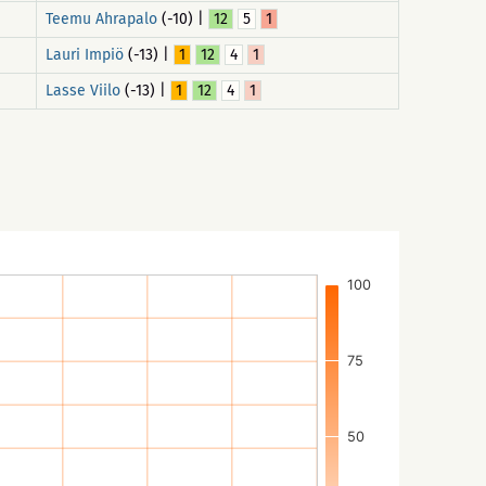
Teemu Ahrapalo
(-10) |
12
5
1
Lauri Impiö
(-13) |
1
12
4
1
Lasse Viilo
(-13) |
1
12
4
1
100
75
50