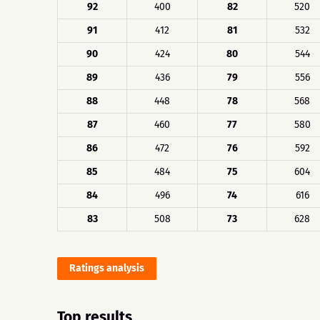
92
400
82
520
91
412
81
532
90
424
80
544
89
436
79
556
88
448
78
568
87
460
77
580
86
472
76
592
85
484
75
604
84
496
74
616
83
508
73
628
Ratings analysis
Top results