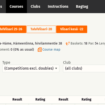
cs
Courses
Clubs
Instructions
Bagtag
lviViisari 25-26
TalviViisari-20
Viisari kesä -22
ta-Häme, Hämeenlinna, hirvilammentie 38
Baskets:
18
Par:
54
Len
moment:
0 (0% as usual)
Course map
Type
Club
Result
Rating
Result
Rating