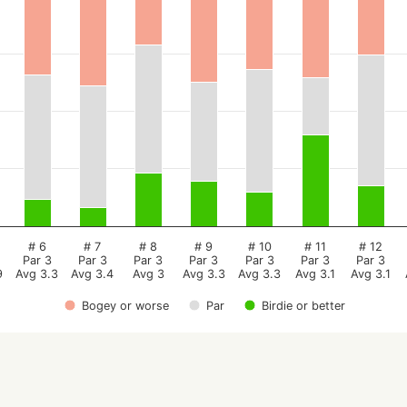
# 6
# 7
# 8
# 9
# 10
# 11
# 12
Par 3
Par 3
Par 3
Par 3
Par 3
Par 3
Par 3
9
Avg 3.3
Avg 3.4
Avg 3
Avg 3.3
Avg 3.3
Avg 3.1
Avg 3.1
Bogey or worse
Par
Birdie or better