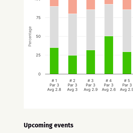
75
Percentage
50
25
0
# 1
# 2
# 3
# 4
# 5
Par 3
Par 3
Par 3
Par 3
Par 3
Avg 2.8
Avg 3
Avg 2.9
Avg 2.6
Avg 2.
Upcoming events