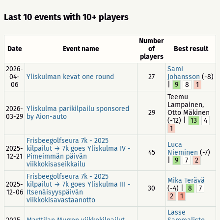
Last 10 events with 10+ players
Number
Date
Event name
of
Best result
players
2026-
Sami
04-
Yliskulman kevät one round
27
Johansson
(-8)
06
|
9
8
1
Teemu
Lampainen,
2026-
Yliskulma parikilpailu sponsored
29
Otto Mäkinen
03-29
by Aion-auto
(-12) |
13
4
1
Frisbeegolfseura 7k - 2025
Luca
2025-
kilpailut → 7k goes Yliskulma IV -
45
Nieminen
(-7)
12-21
Pimeimmän päivän
|
9
7
2
viikkokisaseikkailu
Frisbeegolfseura 7k - 2025
Mika Terävä
2025-
kilpailut → 7k goes Yliskulma III -
30
(-4) |
8
7
12-06
Itsenäisyyspäivän
2
1
viikkokisavastaanotto
Lasse