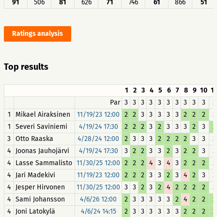
91
506
81
626
71
746
61
866
51
Ratings analysis
Top results
1
2
3
4
5
6
7
8
9
10
1
Par
3
3
3
3
3
3
3
3
3
3
3
1
Mikael Airaksinen
11/19/23 12:00
2
2
3
3
3
3
3
2
2
2
3
1
Severi Saviniemi
4/19/24 17:30
2
2
2
3
2
3
3
3
2
3
2
3
Otto Raaska
4/28/24 12:00
2
3
3
3
2
2
2
2
3
3
3
4
Joonas Jauhojärvi
4/19/24 17:30
3
2
2
3
3
2
3
2
2
3
3
4
Lasse Sammalisto
11/30/25 12:00
2
2
2
4
3
4
3
2
2
2
3
4
Jari Madekivi
11/19/23 12:00
2
2
2
3
3
2
3
4
2
3
3
4
Jesper Hirvonen
11/30/25 12:00
3
3
2
3
2
4
2
2
2
2
3
4
Sami Johansson
4/6/26 12:00
2
3
3
3
3
3
2
4
2
2
2
4
Joni Latokylä
4/6/24 14:15
2
3
3
3
3
3
3
2
2
2
2