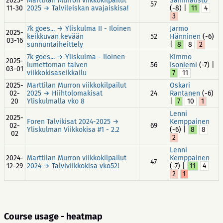
2025-
Marttilan Murron viikkokilpailut
Sammalisto
57
11-30
2025 → Talvileiskan avajaiskisa!
(-8) |
11
4
3
7k goes... → Yliskulma II - Iloinen
Jarmo
2025-
keikkuvan kevään
52
Hänninen
(-6)
03-16
sunnuntaiheittely
|
8
8
2
7k goes... → Yliskulma - Iloinen
Kimmo
2025-
lumettoman talven
56
Isoniemi
(-7) |
03-01
viikkokisaseikkailu
7
11
2025-
Marttilan Murron viikkokilpailut
Oskari
02-
2025 → Hiihtolomakisat
24
Rantanen
(-6)
20
Yliskulmalla vko 8
|
7
10
1
Lenni
2025-
Foren Talvikisat 2024-2025 →
Kemppainen
02-
69
Yliskulman Viikkokisa #1 - 2.2
(-6) |
8
8
02
2
Lenni
2024-
Marttilan Murron viikkokilpailut
Kemppainen
47
12-29
2024 → Talviviikkokisa vko52!
(-7) |
11
4
2
1
Course usage - heatmap