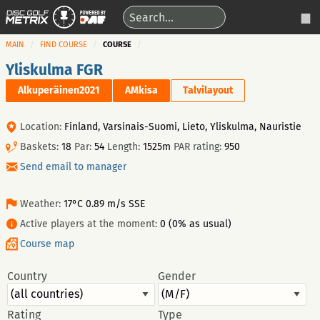
MAIN
FIND COURSE
COURSE
Yliskulma FGR
Alkuperäinen2021
AMkisa
Talvilayout
Location:
Finland, Varsinais-Suomi, Lieto, Yliskulma, Nauristie
Baskets:
18
Par:
54
Length:
1525m
PAR rating:
950
Send email to manager
Weather:
17°C 0.89 m/s SSE
Active players at the moment:
0 (0% as usual)
Course map
Country
Gender
Rating
Type