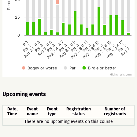
25
0
# 5
# 3
# 1
# 17
# 15
# 13
# 11
# 9
# 7
Par 3
Par 3
Par 3
Par 3
Par 3
Par 3
Par 3
Par 3
Par 3
Avg 3.4
Avg 3
Avg 3.1
Avg 3
Avg 2.9
Avg 2.8
Avg 3.3
Avg 2.8
Avg 3.1
Bogey or worse
Par
Birdie or better
Highcharts.com
Upcoming events
Date,
Event
Event
Registration
Number of
Time
name
type
status
registrants
There are no upcoming events on this course