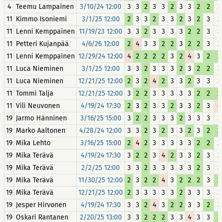
4
Teemu Lampainen
3/10/24 12:00
3
3
2
3
3
2
3
3
2
2
3
11
Kimmo Isoniemi
3/1/25 12:00
2
3
3
2
3
3
2
3
2
3
3
11
Lenni Kemppainen
11/19/23 12:00
3
3
2
3
3
3
3
2
2
3
3
11
Petteri Kujanpää
4/6/26 12:00
2
4
3
3
2
2
3
2
2
3
3
11
Lenni Kemppainen
12/29/24 12:00
4
2
2
2
2
3
2
4
3
2
2
11
Luca Nieminen
3/1/25 12:00
3
3
2
3
3
3
2
3
2
2
3
11
Luca Nieminen
12/21/25 12:00
2
3
2
4
2
3
3
2
3
3
3
11
Tommi Talja
12/21/25 12:00
3
2
2
3
3
3
3
3
2
2
2
11
Vili Neuvonen
4/19/24 17:30
2
3
2
3
3
2
3
3
2
3
4
19
Jarmo Hänninen
3/16/25 15:00
3
2
2
3
3
3
2
3
3
3
3
19
Marko Aaltonen
4/28/24 12:00
3
3
2
3
2
3
3
2
3
2
2
19
Mika Lehto
3/16/25 15:00
2
4
2
3
3
3
3
3
2
2
3
19
Mika Terävä
4/19/24 17:30
3
2
2
3
4
2
3
3
2
3
3
19
Mika Terävä
2/2/25 12:00
3
3
2
3
3
3
3
3
2
3
3
19
Mika Terävä
11/30/25 12:00
2
3
2
2
4
3
2
2
2
3
2
19
Mika Terävä
12/21/25 12:00
2
3
3
3
3
3
2
3
3
3
3
19
Jesper Hirvonen
4/19/24 17:30
3
3
2
4
3
2
2
3
3
2
3
19
Oskari Rantanen
2/20/25 13:00
3
3
2
2
2
3
3
4
3
3
2