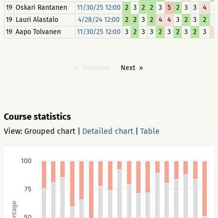
19
Oskari Rantanen
11/30/25 12:00
2
3
2
2
3
5
2
3
3
4
3
19
Lauri Alastalo
4/28/24 12:00
2
2
3
2
4
4
3
2
3
2
3
19
Aapo Tolvanen
11/30/25 12:00
3
2
3
3
2
3
2
3
2
3
4
Previous
Next
Course statistics
View:
Grouped chart
|
Detailed chart
|
Table
100
75
Percentage
50