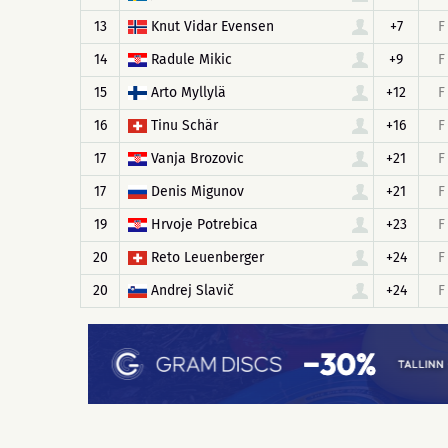
13
Knut Vidar Evensen
+7
F
14
Radule Mikic
+9
F
15
Arto Myllylä
+12
F
16
Tinu Schär
+16
F
17
Vanja Brozovic
+21
F
17
Denis Migunov
+21
F
19
Hrvoje Potrebica
+23
F
20
Reto Leuenberger
+24
F
20
Andrej Slavič
+24
F