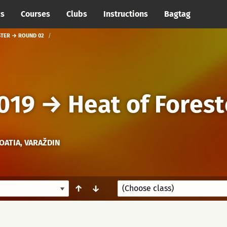
cs
Courses
Clubs
Instructions
Bagtag
STER → ROUND 02
2019
→
Heat of Forest
OATIA, VARAŽDIN
↑
↓