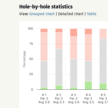
Hole-by-hole statistics
View:
Grouped chart
|
Detailed chart
|
Table
100
75
Percentage
50
25
0
# 1
# 2
# 3
# 4
# 5
Par 3
Par 3
Par 3
Par 3
Par 3
Avg 3.6
Avg 3.3
Avg 3.6
Avg 3.5
Avg 3.