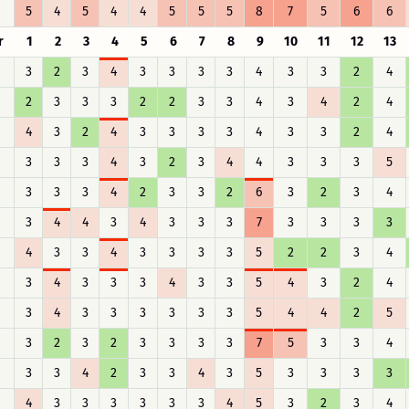
5
4
5
4
4
5
5
5
8
7
5
6
6
r
1
2
3
4
5
6
7
8
9
10
11
12
13
3
2
3
4
3
3
3
3
4
3
3
2
4
2
3
3
3
2
2
3
3
4
3
4
2
4
4
3
2
4
3
3
3
3
4
3
3
2
4
3
3
3
4
3
2
3
4
4
3
3
3
5
3
3
3
4
2
3
3
2
6
3
2
3
4
3
4
4
3
4
3
3
3
7
3
3
3
3
4
3
3
4
3
3
3
3
5
2
2
3
4
3
4
3
3
3
4
3
3
5
4
3
2
4
3
4
3
3
3
3
3
3
5
4
4
2
5
3
2
3
2
3
3
3
3
7
5
3
3
4
3
3
4
2
3
3
4
3
5
3
3
3
3
4
3
3
3
3
3
3
4
5
3
2
3
4