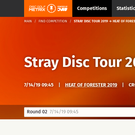
Competitions
Statisti
MAIN
FIND COMPETITION
STRAY DISC TOUR 2019 → HEAT OF FORE
Stray Disc Tour 
7/14/19 09:45
|
HEAT OF FORESTER 2019
|
CR
Round 02
7/14/19 09:45