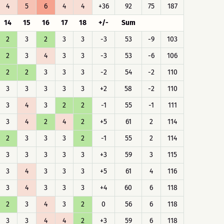
4
5
6
4
4
+36
92
75
187
14
15
16
17
18
+/-
Sum
2
3
2
3
3
-3
53
-9
103
2
3
4
3
3
-3
53
-6
106
2
2
3
3
3
-2
54
-2
110
3
3
3
3
3
+2
58
-2
110
3
4
3
2
2
-1
55
-1
111
3
4
2
4
2
+5
61
2
114
2
3
3
3
2
-1
55
2
114
3
3
3
3
3
+3
59
3
115
3
4
3
3
3
+5
61
4
116
3
4
3
3
3
+4
60
6
118
2
3
4
3
2
0
56
6
118
3
3
4
4
2
+3
59
6
118