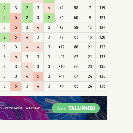
2
3
2
3
4
+2
58
7
119
2
5
2
3
2
+4
60
9
121
3
5
3
4
3
+2
58
12
124
2
5
4
3
3
+7
63
16
128
3
3
4
4
3
+12
68
21
133
3
4
3
3
3
+11
67
21
133
3
3
4
3
3
+10
66
23
135
3
3
4
5
3
+11
67
24
136
3
5
3
4
3
+9
65
24
136