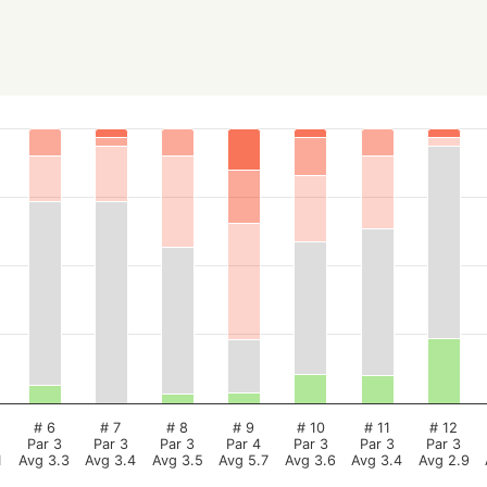
# 6
# 7
# 8
# 9
# 10
# 11
# 12
Par 3
Par 3
Par 3
Par 4
Par 3
Par 3
Par 3
1
Avg 3.3
Avg 3.4
Avg 3.5
Avg 5.7
Avg 3.6
Avg 3.4
Avg 2.9