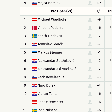
9
Mojca Bernjak
+75
F
Pro Open (21)
+/-
Th
1
Michael Waidhofer
-9
F
2
Vincent Pedersen
-6
F
3
Kenth Lindqvist
-2
F
3
Tomislav Gorički
-2
F
5
Markus Meimer
-1
F
6
Aleksandar Sudžuković
+2
F
6
Aleksandar Aki Vucković
+2
F
8
Zack Bevelacqua
+3
F
9
Nino Đurak
+4
F
10
Vjeran Tuhtan
+6
F
10
Eric Osterwinter
+6
F
10
John Nilsson
+6
F