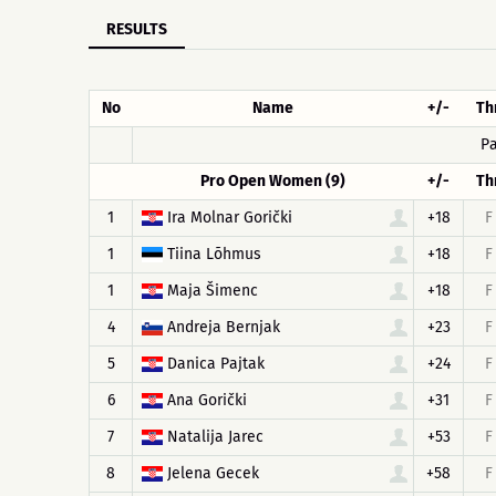
RESULTS
No
Name
+/-
Th
Pa
Pro Open Women (9)
+/-
Th
1
Ira Molnar Gorički
+18
F
1
Tiina Lõhmus
+18
F
1
Maja Šimenc
+18
F
4
Andreja Bernjak
+23
F
5
Danica Pajtak
+24
F
6
Ana Gorički
+31
F
7
Natalija Jarec
+53
F
8
Jelena Gecek
+58
F