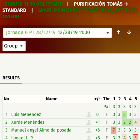
12/28/19 11:00 GOLFSTART
|
PURIFICACIÓN TOMÁS →
STANDARD
|
SPAIN, PRINCIPADO DE ASTURIAS, ASTURIAS,
OVIEDO
↑
↓
Jornada 6 PT 28/12/19
12/28/19 11:00
RESULTS
No
Name
+/-
Thr
1
2
3
4
5
Par
3
3
3
3
3
1
Luis Menendez
0
F
3
3
2
3
3
2
Xurde Menéndez
+1
F
3
3
2
2
4
3
Manuel angel Almeida posada
+6
F
7
3
3
3
3
4
Ismael L. R.
+8
F
3
3
4
3
5