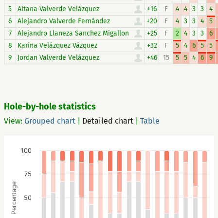
5
Aitana Valverde Velázquez
+16
F
4
4
3
3
4
6
Alejandro Valverde Fernández
+20
F
4
3
3
4
5
7
Alejandro Llaneza Sanchez Migallon
+25
F
2
4
3
3
6
8
Karina Velázquez Vázquez
+32
F
5
4
6
5
5
9
Jordan Valverde Velázquez
+46
15
5
5
4
6
9
Hole-by-hole statistics
View:
Grouped chart
|
Detailed chart
|
Table
100
75
Percentage
50