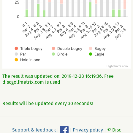
25
0
# 5
# 3
# 1
# 17
# 15
# 13
# 11
# 9
# 7
Par 3
Par 3
Par 3
Par 3
Par 3
Par 3
Par 3
Par 4
Par 3
Avg 4.9
Avg 3.3
Avg 4
Avg 3.8
Avg 3.9
Avg 4
Avg 3.7
Avg 5.3
Avg 4
Triple bogey
Double bogey
Bogey
Par
Birdie
Eagle
Hole in one
Highcharts.com
The result was updated on: 2019-12-28 16:19:36. Free
discgolfmetrix.com is used
Results will be updated every 30 seconds!
Support & feedback
|
|
Privacy policy
|
© Disc