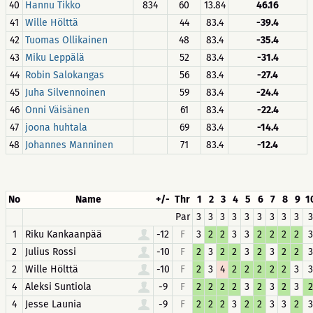
40
Hannu Tikko
834
60
13.84
46.16
41
Wille Hölttä
44
83.4
-39.4
42
Tuomas Ollikainen
48
83.4
-35.4
43
Miku Leppälä
52
83.4
-31.4
44
Robin Salokangas
56
83.4
-27.4
45
Juha Silvennoinen
59
83.4
-24.4
46
Onni Väisänen
61
83.4
-22.4
47
joona huhtala
69
83.4
-14.4
48
Johannes Manninen
71
83.4
-12.4
No
Name
+/-
Thr
1
2
3
4
5
6
7
8
9
1
Par
3
3
3
3
3
3
3
3
3
3
1
Riku Kankaanpää
-12
F
3
2
2
3
3
2
2
2
2
3
2
Julius Rossi
-10
F
2
3
2
2
3
2
3
2
2
3
2
Wille Hölttä
-10
F
2
3
4
2
2
2
2
2
3
3
4
Aleksi Suntiola
-9
F
2
2
2
2
3
2
3
2
3
2
4
Jesse Launia
-9
F
2
2
2
3
2
2
3
3
2
3