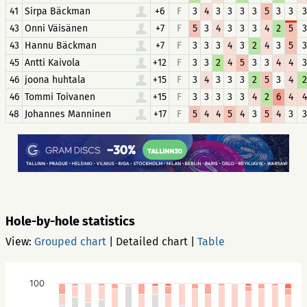
41
Sirpa Bäckman
+6
F
3
4
3
3
3
3
5
3
3
3
43
Onni Väisänen
+7
F
5
3
4
3
3
3
4
2
5
3
43
Hannu Bäckman
+7
F
3
3
3
4
3
2
4
3
5
3
45
Antti Kaivola
+12
F
3
3
2
4
5
3
3
4
4
3
46
joona huhtala
+15
F
3
4
3
3
3
2
5
3
4
2
46
Tommi Toivanen
+15
F
3
3
3
3
3
4
2
6
4
4
48
Johannes Manninen
+17
F
5
4
4
5
4
3
5
4
3
3
Hole-by-hole statistics
View:
Grouped chart
|
Detailed chart
|
Table
100