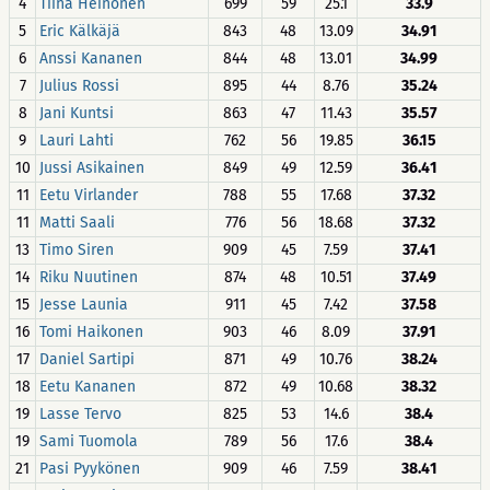
4
Tiina Heinonen
699
59
25.1
33.9
5
Eric Kälkäjä
843
48
13.09
34.91
6
Anssi Kananen
844
48
13.01
34.99
7
Julius Rossi
895
44
8.76
35.24
8
Jani Kuntsi
863
47
11.43
35.57
9
Lauri Lahti
762
56
19.85
36.15
10
Jussi Asikainen
849
49
12.59
36.41
11
Eetu Virlander
788
55
17.68
37.32
11
Matti Saali
776
56
18.68
37.32
13
Timo Siren
909
45
7.59
37.41
14
Riku Nuutinen
874
48
10.51
37.49
15
Jesse Launia
911
45
7.42
37.58
16
Tomi Haikonen
903
46
8.09
37.91
17
Daniel Sartipi
871
49
10.76
38.24
18
Eetu Kananen
872
49
10.68
38.32
19
Lasse Tervo
825
53
14.6
38.4
19
Sami Tuomola
789
56
17.6
38.4
21
Pasi Pyykönen
909
46
7.59
38.41