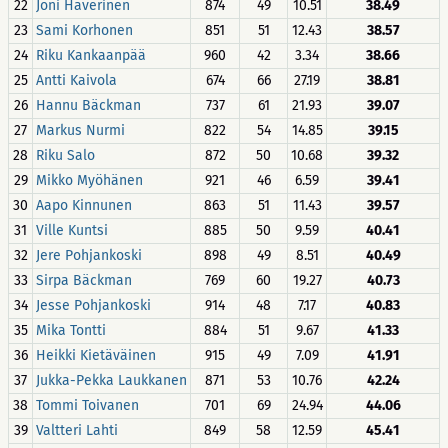
22
Joni Haverinen
874
49
10.51
38.49
23
Sami Korhonen
851
51
12.43
38.57
24
Riku Kankaanpää
960
42
3.34
38.66
25
Antti Kaivola
674
66
27.19
38.81
26
Hannu Bäckman
737
61
21.93
39.07
27
Markus Nurmi
822
54
14.85
39.15
28
Riku Salo
872
50
10.68
39.32
29
Mikko Myöhänen
921
46
6.59
39.41
30
Aapo Kinnunen
863
51
11.43
39.57
31
Ville Kuntsi
885
50
9.59
40.41
32
Jere Pohjankoski
898
49
8.51
40.49
33
Sirpa Bäckman
769
60
19.27
40.73
34
Jesse Pohjankoski
914
48
7.17
40.83
35
Mika Tontti
884
51
9.67
41.33
36
Heikki Kietäväinen
915
49
7.09
41.91
37
Jukka-Pekka Laukkanen
871
53
10.76
42.24
38
Tommi Toivanen
701
69
24.94
44.06
39
Valtteri Lahti
849
58
12.59
45.41