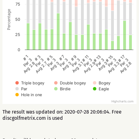
75
Percentage
50
25
0
# 5
# 3
# 1
# 17
# 15
# 13
# 11
# 9
# 7
Par 3
Par 3
Par 3
Par 3
Par 3
Par 3
Par 3
Par 3
Par 3
Avg 3
Avg 2.7
Avg 2.8
Avg 2.8
Avg 3.3
Avg 3
Avg 2.9
Avg 3.1
Avg 3
Triple bogey
Double bogey
Bogey
Par
Birdie
Eagle
Hole in one
Highcharts.com
The result was updated on: 2020-07-28 20:06:04. Free
discgolfmetrix.com is used