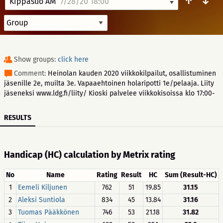
↑
↓
Kippasuo AM
7/28/20 18:00
Show groups:
click here
Comment:
Heinolan kauden 2020 viikkokilpailut, osallistuminen
jäsenille 2e, muilta 3e. Vapaaehtoinen holaripotti 1e/pelaaja. Liity
jäseneksi www.ldg.fi/liity/ Kioski palvelee viikkokisoissa klo 17:00-
RESULTS
Handicap (HC) calculation by Metrix rating
No
Name
Rating
Result
HC
Sum (Result-HC)
1
Eemeli Kiljunen
762
51
19.85
31.15
2
Aleksi Suntiola
834
45
13.84
31.16
3
Tuomas Pääkkönen
746
53
21.18
31.82