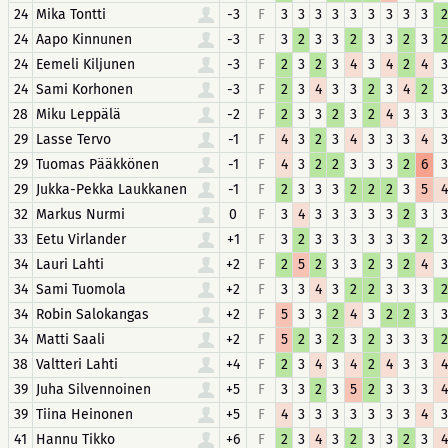
24
Mika Tontti
-3
F
3
3
3
3
3
3
3
3
3
2
24
Aapo Kinnunen
-3
F
3
2
3
3
2
3
3
2
3
2
24
Eemeli Kiljunen
-3
F
2
3
2
3
4
3
4
2
4
3
24
Sami Korhonen
-3
F
2
3
4
3
3
2
3
4
2
3
28
Miku Leppälä
-2
F
2
3
3
2
3
2
4
3
3
3
29
Lasse Tervo
-1
F
4
3
2
3
4
3
3
3
4
3
29
Tuomas Pääkkönen
-1
F
4
3
2
2
3
3
3
2
6
3
29
Jukka-Pekka Laukkanen
-1
F
2
3
3
3
2
2
2
3
5
4
32
Markus Nurmi
0
F
3
4
3
3
3
3
3
2
3
3
33
Eetu Virlander
+1
F
3
2
3
3
3
3
3
3
2
3
34
Lauri Lahti
+2
F
2
5
2
3
3
2
3
2
4
3
34
Sami Tuomola
+2
F
3
3
4
3
2
2
3
3
3
2
34
Robin Salokangas
+2
F
5
3
3
2
4
3
2
2
3
3
34
Matti Saali
+2
F
5
2
3
2
3
2
3
3
3
2
38
Valtteri Lahti
+4
F
2
3
4
3
4
2
4
3
3
4
39
Juha Silvennoinen
+5
F
3
3
2
3
5
2
3
3
3
4
39
Tiina Heinonen
+5
F
4
3
3
3
3
3
3
3
4
3
41
Hannu Tikko
+6
F
2
3
4
3
2
3
3
2
3
4