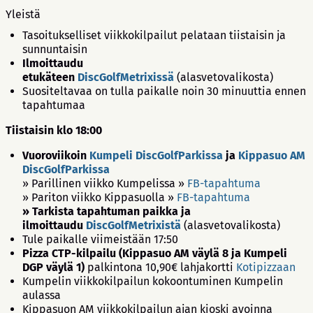
Yleistä
Tasoitukselliset viikkokilpailut pelataan tiistaisin ja
sunnuntaisin
Ilmoittaudu
etukäteen
DiscGolfMetrixissä
(alasvetovalikosta)
Suositeltavaa on tulla paikalle noin 30 minuuttia ennen
tapahtumaa
Tiistaisin klo 18:00
Vuoroviikoin
Kumpeli DiscGolfParkissa
ja
Kippasuo AM
DiscGolfParkissa
» Parillinen viikko Kumpelissa »
FB-tapahtuma
» Pariton viikko Kippasuolla »
FB-tapahtuma
» Tarkista tapahtuman paikka ja
ilmoittaudu
DiscGolfMetrixistä
(alasvetovalikosta)
Tule paikalle viimeistään 17:50
Pizza CTP-kilpailu (Kippasuo AM väylä 8 ja Kumpeli
DGP väylä 1)
palkintona 10,90€ lahjakortti
Kotipizzaan
Kumpelin viikkokilpailun kokoontuminen Kumpelin
aulassa
Kippasuon AM viikkokilpailun ajan kioski avoinna