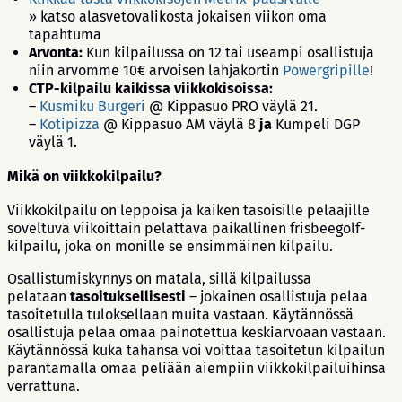
» katso alasvetovalikosta jokaisen viikon oma
tapahtuma
Arvonta:
Kun kilpailussa on 12 tai useampi osallistuja
niin arvomme 10€ arvoisen lahjakortin
Powergripille
!
CTP-kilpailu kaikissa viikkokisoissa:
–
Kusmiku Burgeri
@ Kippasuo PRO väylä 21.
–
Kotipizza
@ Kippasuo AM väylä 8
ja
Kumpeli DGP
väylä 1.
Mikä on viikkokilpailu?
Viikkokilpailu on leppoisa ja kaiken tasoisille pelaajille
soveltuva viikoittain pelattava paikallinen frisbeegolf-
kilpailu, joka on monille se ensimmäinen kilpailu.
Osallistumiskynnys on matala, sillä kilpailussa
pelataan
tasoituksellisesti
– jokainen osallistuja pelaa
tasoitetulla tuloksellaan muita vastaan. Käytännössä
osallistuja pelaa omaa painotettua keskiarvoaan vastaan.
Käytännössä kuka tahansa voi voittaa tasoitetun kilpailun
parantamalla omaa peliään aiempiin viikkokilpailuihinsa
verrattuna.