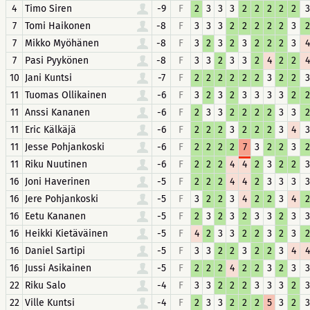
4
Timo Siren
-9
F
2
3
3
3
2
2
2
2
2
3
7
Tomi Haikonen
-8
F
3
3
3
2
2
2
2
2
3
2
7
Mikko Myöhänen
-8
F
3
2
3
2
3
2
2
2
3
4
7
Pasi Pyykönen
-8
F
3
3
2
3
3
2
4
2
2
4
10
Jani Kuntsi
-7
F
2
2
2
2
2
2
3
2
2
3
11
Tuomas Ollikainen
-6
F
3
2
3
2
3
3
3
3
2
2
11
Anssi Kananen
-6
F
2
3
3
2
2
2
2
3
3
2
11
Eric Kälkäjä
-6
F
2
2
2
3
2
2
2
3
4
3
11
Jesse Pohjankoski
-6
F
2
2
2
2
7
3
2
2
3
2
11
Riku Nuutinen
-6
F
2
2
2
4
4
2
3
2
2
3
16
Joni Haverinen
-5
F
2
2
2
4
4
2
3
3
3
3
16
Jere Pohjankoski
-5
F
3
2
2
3
4
2
2
3
4
2
16
Eetu Kananen
-5
F
2
3
2
3
2
3
3
2
3
3
16
Heikki Kietäväinen
-5
F
4
2
3
3
2
2
3
2
3
2
16
Daniel Sartipi
-5
F
3
3
2
2
3
2
2
3
4
4
16
Jussi Asikainen
-5
F
2
2
2
4
2
2
3
2
3
3
22
Riku Salo
-4
F
3
3
2
2
2
3
3
3
2
3
22
Ville Kuntsi
-4
F
2
3
3
2
2
2
5
3
2
3