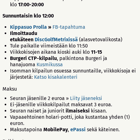
klo
17:00-20:00
Sunnuntaisin klo 12:00
Kippasuo Prolla
»
FB-tapahtuma
Ilmoittaudu
etukäteen
DiscGolfMetrixissä
(alasvetovalikosta)
Tule paikalle viimeistään klo 11:50
Viikkokisojen aikana kioski auki klo
11-15
Burgeri CTP-kilpailu
, palkintona Burgeri ja
hanajuoma
Kusmikussa
Isomman kilpailun osuessa sunnuntaille, viikkokisoja ei
järjestetä:
Katso kisakalenteri
Maksu
Seuran jäsenille 2 euroa »
Liity jäseneksi
Ei-jäsenille viikkokilpailut maksavat 3 euroa.
Seuran naiset ja juniorit
ilmaiseksi
kisaan.
Vapaaehtoinen holari-potti, joka kustantaa yhden (1)
euron.
Maksutapoina
MobilePay
,
ePassi
sekä käteinen.