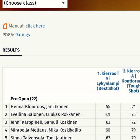
Manual:
click here
PDGA:
Ratings
RESULTS
2. kierro
1. kierros |
A |
A |
Kontiora
Lykynlampi
(Toug
(Best Shot)
Shot)
Pro Open (22)
1
Henna Blomroos, Jani Ikonen
55
74
2
Eveliina Salonen, Luukas Rokkanen
61
75
3
Jenni Karppinen, Samuli Koskinen
63
72
4
Mirabella Meltaus, Mika Koskikallio
60
79
5
Sinna Talvensola, Toni Jaatinen
63
79