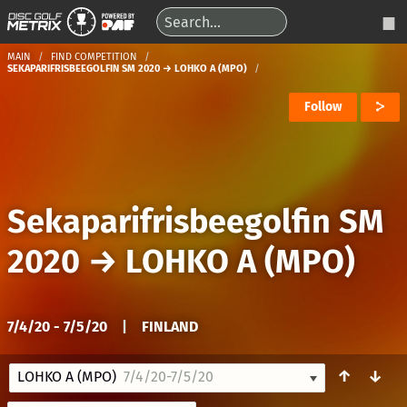
MAIN
FIND COMPETITION
SEKAPARIFRISBEEGOLFIN SM 2020 → LOHKO A (MPO)
Follow
Sekaparifrisbeegolfin SM
2020
→
LOHKO A (MPO)
7/4/20 - 7/5/20
|
FINLAND
↑
↓
LOHKO A (MPO)
7/4/20-7/5/20