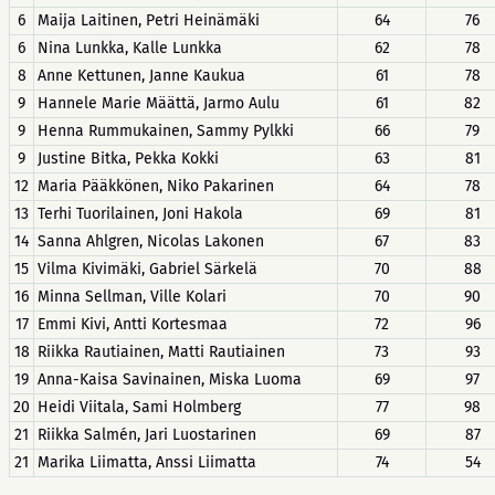
6
Maija Laitinen, Petri Heinämäki
64
76
6
Nina Lunkka, Kalle Lunkka
62
78
8
Anne Kettunen, Janne Kaukua
61
78
9
Hannele Marie Määttä, Jarmo Aulu
61
82
9
Henna Rummukainen, Sammy Pylkki
66
79
9
Justine Bitka, Pekka Kokki
63
81
12
Maria Pääkkönen, Niko Pakarinen
64
78
13
Terhi Tuorilainen, Joni Hakola
69
81
14
Sanna Ahlgren, Nicolas Lakonen
67
83
15
Vilma Kivimäki, Gabriel Särkelä
70
88
16
Minna Sellman, Ville Kolari
70
90
17
Emmi Kivi, Antti Kortesmaa
72
96
18
Riikka Rautiainen, Matti Rautiainen
73
93
19
Anna-Kaisa Savinainen, Miska Luoma
69
97
20
Heidi Viitala, Sami Holmberg
77
98
21
Riikka Salmén, Jari Luostarinen
69
87
21
Marika Liimatta, Anssi Liimatta
74
54