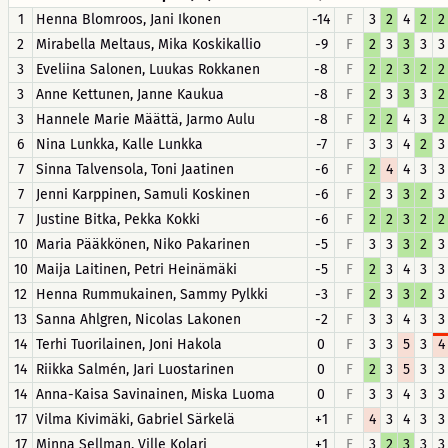
1
Henna Blomroos, Jani Ikonen
-14
F
3
2
4
2
2
2
Mirabella Meltaus, Mika Koskikallio
-9
F
2
3
3
3
3
3
Eveliina Salonen, Luukas Rokkanen
-8
F
2
2
3
2
2
3
Anne Kettunen, Janne Kaukua
-8
F
2
3
3
3
2
3
Hannele Marie Määttä, Jarmo Aulu
-8
F
2
2
4
3
2
6
Nina Lunkka, Kalle Lunkka
-7
F
3
3
4
2
3
7
Sinna Talvensola, Toni Jaatinen
-6
F
2
4
4
3
3
7
Jenni Karppinen, Samuli Koskinen
-6
F
2
3
3
2
3
7
Justine Bitka, Pekka Kokki
-6
F
2
2
3
2
2
10
Maria Pääkkönen, Niko Pakarinen
-5
F
3
3
3
2
3
10
Maija Laitinen, Petri Heinämäki
-5
F
2
3
4
3
3
12
Henna Rummukainen, Sammy Pylkki
-3
F
2
3
3
2
3
13
Sanna Ahlgren, Nicolas Lakonen
-2
F
3
3
4
3
3
14
Terhi Tuorilainen, Joni Hakola
0
F
3
3
5
3
4
14
Riikka Salmén, Jari Luostarinen
0
F
2
3
5
3
3
14
Anna-Kaisa Savinainen, Miska Luoma
0
F
3
3
4
3
3
17
Vilma Kivimäki, Gabriel Särkelä
+1
F
4
3
4
3
3
17
Minna Sellman, Ville Kolari
+1
F
3
2
3
3
3