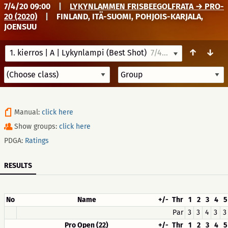
7/4/20 09:00
|
LYKYNLAMMEN FRISBEEGOLFRATA → PRO-
20 (2020)
|
FINLAND, ITÄ-SUOMI, POHJOIS-KARJALA,
JOENSUU
↑
↓
1. kierros | A | Lykynlampi (Best Shot)
7/4/20 09:00
Manual:
click here
Show groups:
click here
PDGA:
Ratings
RESULTS
No
Name
+/-
Thr
1
2
3
4
5
Par
3
3
4
3
3
Pro Open (22)
+/-
Thr
1
2
3
4
5