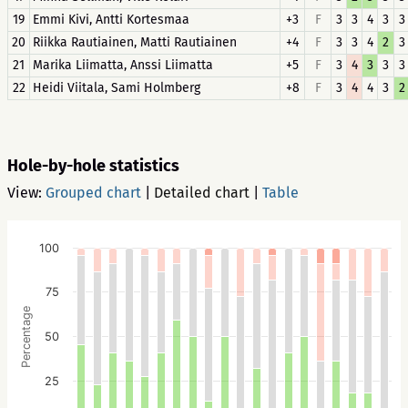
19
Emmi Kivi, Antti Kortesmaa
+3
F
3
3
4
3
3
20
Riikka Rautiainen, Matti Rautiainen
+4
F
3
3
4
2
3
21
Marika Liimatta, Anssi Liimatta
+5
F
3
4
3
3
3
22
Heidi Viitala, Sami Holmberg
+8
F
3
4
4
3
2
Hole-by-hole statistics
View:
Grouped chart
|
Detailed chart
|
Table
100
75
Percentage
50
25