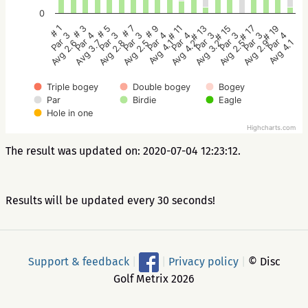
0
# 1
# 3
# 5
# 7
# 9
# 11
# 13
# 15
# 17
# 19
Par 3
Par 4
Par 3
Par 3
Par 4
Par 4
Par 3
Par 3
Par 3
Par 4
Avg 2.6
Avg 3.7
Avg 2.8
Avg 2.5
Avg 4.1
Avg 4.2
Avg 3.2
Avg 2.5
Avg 2.9
Avg 4.1
Triple bogey
Double bogey
Bogey
Par
Birdie
Eagle
Hole in one
Highcharts.com
The result was updated on: 2020-07-04 12:23:12.
Results will be updated every 30 seconds!
Support & feedback
|
|
Privacy policy
|
© Disc
Golf Metrix 2026