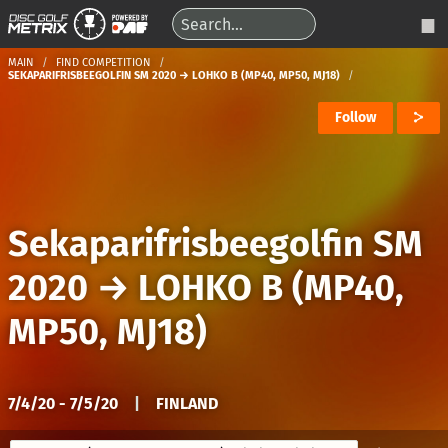
MAIN
FIND COMPETITION
SEKAPARIFRISBEEGOLFIN SM 2020 → LOHKO B (MP40, MP50, MJ18)
Follow
Sekaparifrisbeegolfin SM
2020
→
LOHKO B (MP40,
MP50, MJ18)
7/4/20 - 7/5/20
|
FINLAND