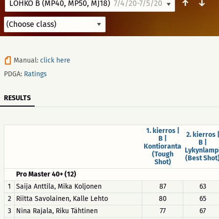
↑
↓
LOHKO B (MP40, MP50, MJ18)
7/4/20-7/5/20
Manual:
click here
PDGA:
Ratings
RESULTS
1. kierros |
2. kierros 
B |
B |
Kontioranta
Lykynlamp
(Tough
(Best Shot
Shot)
Pro Master 40+ (12)
1
Saija Anttila, Mika Koljonen
87
63
2
Riitta Savolainen, Kalle Lehto
80
65
3
Nina Rajala, Riku Tähtinen
77
67