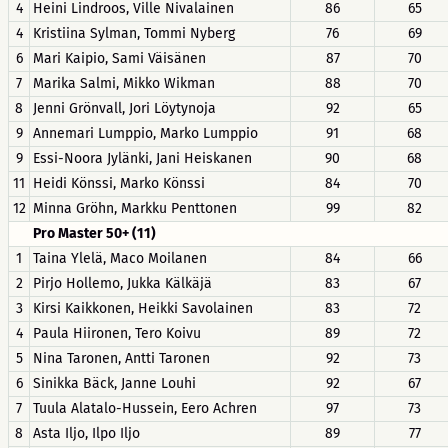
4
Heini Lindroos, Ville Nivalainen
86
65
4
Kristiina Sylman, Tommi Nyberg
76
69
6
Mari Kaipio, Sami Väisänen
87
70
7
Marika Salmi, Mikko Wikman
88
70
8
Jenni Grönvall, Jori Löytynoja
92
65
9
Annemari Lumppio, Marko Lumppio
91
68
9
Essi-Noora Jylänki, Jani Heiskanen
90
68
11
Heidi Könssi, Marko Könssi
84
70
12
Minna Gröhn, Markku Penttonen
99
82
Pro Master 50+ (11)
1
Taina Ylelä, Maco Moilanen
84
66
2
Pirjo Hollemo, Jukka Kälkäjä
83
67
3
Kirsi Kaikkonen, Heikki Savolainen
83
72
4
Paula Hiironen, Tero Koivu
89
72
5
Nina Taronen, Antti Taronen
92
73
6
Sinikka Bäck, Janne Louhi
92
67
7
Tuula Alatalo-Hussein, Eero Achren
97
73
8
Asta Iljo, Ilpo Iljo
89
77