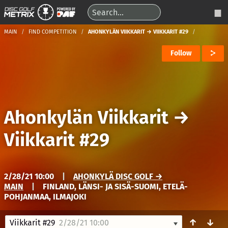
MAIN
FIND COMPETITION
AHONKYLÄN VIIKKARIT → VIIKKARIT #29
Follow
Ahonkylän Viikkarit
→
Viikkarit #29
2/28/21 10:00
|
AHONKYLÄ DISC GOLF →
MAIN
|
FINLAND, LÄNSI- JA SISÄ-SUOMI, ETELÄ-
POHJANMAA, ILMAJOKI
↑
↓
Viikkarit #29
2/28/21 10:00