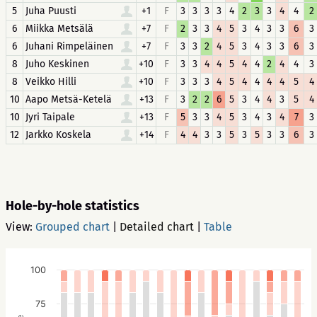
5
Juha Puusti
+1
F
3
3
3
3
4
2
3
3
4
4
2
6
Miikka Metsälä
+7
F
2
3
3
4
5
3
4
3
3
6
3
6
Juhani Rimpeläinen
+7
F
3
3
2
4
5
3
4
3
3
6
3
8
Juho Keskinen
+10
F
3
3
4
4
5
4
4
2
4
4
3
8
Veikko Hilli
+10
F
3
3
3
4
5
4
4
4
4
5
4
10
Aapo Metsä-Ketelä
+13
F
3
2
2
6
5
3
4
4
3
5
4
10
Jyri Taipale
+13
F
5
3
3
4
5
3
4
3
4
7
3
12
Jarkko Koskela
+14
F
4
4
3
3
5
3
5
3
3
6
3
Hole-by-hole statistics
View:
Grouped chart
|
Detailed chart
|
Table
100
75