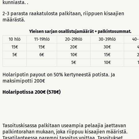
kunniasta. .
2-3 parasta raakatulosta palkitaan, riippuen kisaajien
määrästä.
Yleisen sarjan osallistujamäärät + palkintosummat.
10 hlö
11-19hlö
20-29hlö
30-39hlö
40-
15€
15€
20€
30€
5€
6€
10€
15€
5€
10€
Holaripotin payout on 50% kertyneestä potista. Ja
maksimipotti 200€
Holaripotissa 200€ (578€)
Tasoituskisassa palkitaan useampia pelaajia jaettavan
palkintorahan mukaan, joka riippuu kisaajien määristä.
Tasatilanteessa parempi tasoitus voittaa. Tasoitukset