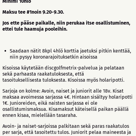
Minimi 10hlö
Maksu tee #1
noin 9.20-9.30.
Jos ette pääse paikalle, niin perukaa itse osallistuminen,
ettei tule haamuja pooleihin.
Saadaan nätit 8kpl 4hlö korttia jaetuksi pitkin kenttää,
niin pysyy koronarajoituksetkin aisoissa
Kisoissa käytetään discgolfmetrix-palvelua ja pelataan
sekä parhaasta raakatuloksesta, että
tasoituksellisesta tuloksesta. Kisoissa myös holaripotti.
Sarjoja on kolme: Avoin, naiset ja juniorit alle 18v. Kisat
maksaa avoimessa sarjassa 4€. Hintaan sisältyy holaripotti
1€. Junioreiden, eikä naisten sarjassa ei ole
osallistumismaksua. Kisamaksut käteisellä paikan päällä
ennen kisaa, mielellään tasaraha.
Avoin- ja naiset-sarjoissa palkitaan sekä paras raakatulos
per sarja, että tasoitettu tulos. Juniorit pelaa maineesta ja