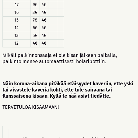
17
9€
4€
16
8€
4€
15
7€
4€
14
6€
4€
13
5€
4€
12
4€
4€
Mikäli palkinnonsaaja ei ole kisan jälkeen paikalla,
palkinto menee automaattisesti holaripottiin.
Näin korona-aikana pitäkää etäisyydet kaveriin, ette yski
tai aivastele kaveria kohti, ette tule sairaana tai
flunssaisena kisaan. Kyllä te nää asiat tiedätte..
TERVETULOA KISAAMAAN!