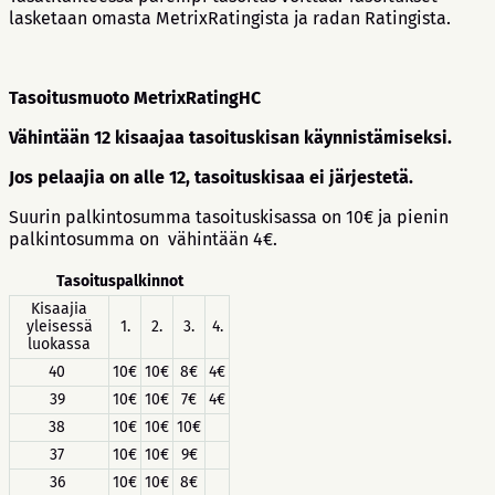
lasketaan omasta MetrixRatingista ja radan Ratingista.
Tasoitusmuoto MetrixRatingHC
Vähintään 12 kisaajaa tasoituskisan käynnistämiseksi.
Jos pelaajia on alle 12, tasoituskisaa ei järjestetä.
Suurin palkintosumma tasoituskisassa on 10€ ja pienin
palkintosumma on vähintään 4€.
Tasoituspalkinnot
Kisaajia
yleisessä
1.
2.
3.
4.
luokassa
40
10€
10€
8€
4€
39
10€
10€
7€
4€
38
10€
10€
10€
37
10€
10€
9€
36
10€
10€
8€