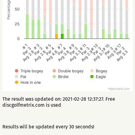
Percentage
50
25
0
# 5
# 3
# 1
# 17
# 15
# 13
# 11
# 9
# 7
Par 4
Par 3
Par 3
Par 3
Par 3
Par 3
Par 3
Par 3
Par 4
Avg 4.8
Avg 2.8
Avg 2.8
Avg 3.3
Avg 3
Avg 3.7
Avg 2.9
Avg 3.3
Avg 3.8
Triple bogey
Double bogey
Bogey
Par
Birdie
Eagle
Hole in one
Highcharts.com
The result was updated on: 2021-02-28 12:37:27. Free
discgolfmetrix.com is used
Results will be updated every 30 seconds!