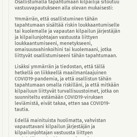
Osallistumalla tapahtumaan kilpailija sitoutuu
vastuuvapautukseen alla olevan mukaisesti:
Ymmärrän, että osallistuminen tähän
tapahtumaan sisältää riskin loukkaantumiselle
tai kuolemalle ja vapautan kilpailun järjestäjän
ja kilpailunjohtajan vastuusta liittyen
loukkaantumiseeni, menetykseeni,
omaisuusvahinkoihini tai kuolemaani, jotka
liittyvät osallistumiseeni tähän tapahtumaan.
Lisäksi ymmärrän ja tiedostan, että tällä
hetkellä on liikkeellä maailmanlaajuinen
COVID19-pandemia, ja että osallistun tähän
tapahtumaan omalla riskilläni, ja että mitkään
kilpailuun liittyvät turvallisuustoimet, jotka on
suunniteltu estämään COVID19-viruksen
leviämistä, eivät takaa, etten saa COVID19-
tautia.
Edellä mainituista huolimatta, vahvistan
vapauttavani kilpailun järjestäjän ja
kilpailunjohtajan vastuusta liittyen