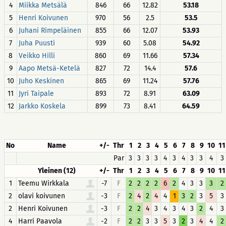
4
Miikka Metsälä
846
66
12.82
53.18
5
Henri Koivunen
970
56
2.5
53.5
6
Juhani Rimpeläinen
855
66
12.07
53.93
7
Juha Puusti
939
60
5.08
54.92
8
Veikko Hilli
860
69
11.66
57.34
9
Aapo Metsä-Ketelä
827
72
14.4
57.6
10
Juho Keskinen
865
69
11.24
57.76
11
Jyri Taipale
893
72
8.91
63.09
12
Jarkko Koskela
899
73
8.41
64.59
No
Name
+/-
Thr
1
2
3
4
5
6
7
8
9
10
11
Par
3
3
3
3
4
3
4
3
3
4
3
Yleinen (12)
+/-
Thr
1
2
3
4
5
6
7
8
9
10
11
1
Teemu Wirkkala
-7
F
2
2
2
2
6
2
4
3
3
3
2
2
olavi koivunen
-3
F
2
4
2
4
4
1
3
2
3
5
3
2
Henri Koivunen
-3
F
2
2
4
3
4
3
4
3
2
4
3
4
Harri Paavola
-2
F
2
2
3
3
5
3
2
3
4
4
2