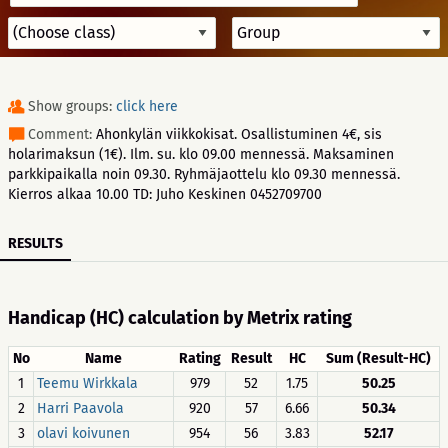
Show groups:
click here
Comment:
Ahonkylän viikkokisat. Osallistuminen 4€, sis
holarimaksun (1€). Ilm. su. klo 09.00 mennessä. Maksaminen
parkkipaikalla noin 09.30. Ryhmäjaottelu klo 09.30 mennessä.
Kierros alkaa 10.00 TD: Juho Keskinen 0452709700
RESULTS
Handicap (HC) calculation by Metrix rating
No
Name
Rating
Result
HC
Sum (Result-HC)
1
Teemu Wirkkala
979
52
1.75
50.25
2
Harri Paavola
920
57
6.66
50.34
3
olavi koivunen
954
56
3.83
52.17