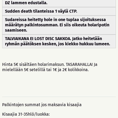
DZ lammen edustalla.
Sudden death tilanteissa 1 väylä CTP.
Sudareissa heitetty hole in one tuplaa sijoituksessa
määrätyn palkintosumman. Ei siis oikeuta holaripotin
saamiseen.
TALVIAIKANA EI LOST DISC SAKKOA. Jatko heitetään
ryhmän päätöksen kesken, jos kiekko hukkuu lumeen.
Hinta 5€ sisältäen holarimaksun. TASARAHALLA! Ja
mielellään 5€ setelillä tai 1€ ja 2€ kolikkoina.
Palkintojen summat jos maksavia kisaajia
Kisaajia 31-35hlö/luokka: