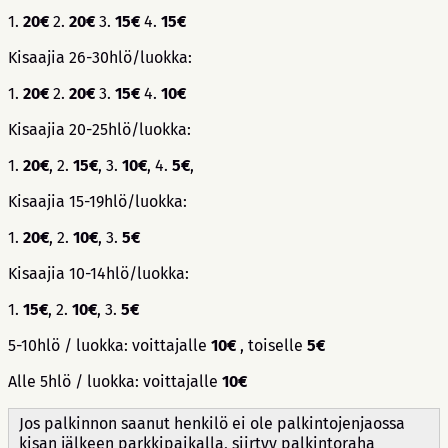
1.
20€
2.
20€
3.
15€
4.
15
€
Kisaajia 26-30hlö/luokka:
1.
20€
2.
20€
3.
15€
4.
10€
Kisaajia 20-25hlö/luokka:
1.
20€
, 2.
15€
, 3.
10€
, 4.
5
€
,
Kisaajia 15-19hlö/luokka:
1.
20€
, 2.
10€
, 3.
5
€
Kisaajia 10-14hlö/luokka:
1.
15€
, 2.
10€
, 3.
5€
5-10hlö / luokka: voittajalle
10€
, toiselle
5€
Alle 5hlö / luokka: voittajalle
10€
Jos palkinnon saanut henkilö ei ole palkintojenjaossa
kisan jälkeen parkkipaikalla, siirtyy palkintoraha