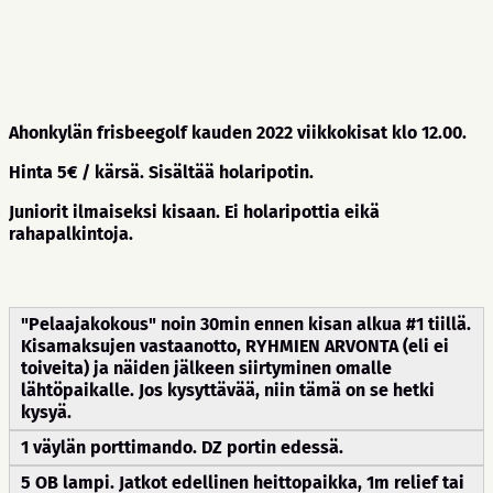
Ahonkylän frisbeegolf kauden 2022 viikkokisat klo 12.00.
Hinta 5€ / kärsä. Sisältää holaripotin.
Juniorit ilmaiseksi kisaan. Ei holaripottia eikä
rahapalkintoja.
"Pelaajakokous" noin 30min ennen kisan alkua #1 tiillä.
Kisamaksujen vastaanotto, RYHMIEN ARVONTA (eli ei
toiveita) ja näiden jälkeen siirtyminen omalle
lähtöpaikalle. Jos kysyttävää, niin tämä on se hetki
kysyä.
1 väylän porttimando. DZ portin edessä.
5 OB lampi. Jatkot edellinen heittopaikka, 1m relief tai