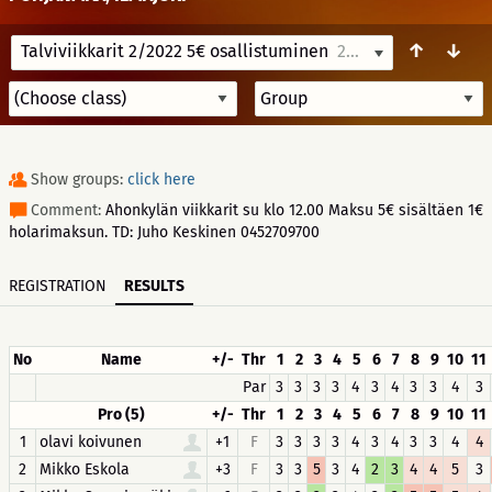
↑
↓
Talviviikkarit 2/2022 5€ osallistuminen
2/20/22 12:00
Show groups:
click here
Comment:
Ahonkylän viikkarit su klo 12.00 Maksu 5€ sisältäen 1€
holarimaksun. TD: Juho Keskinen 0452709700
REGISTRATION
RESULTS
No
Name
+/-
Thr
1
2
3
4
5
6
7
8
9
10
11
Par
3
3
3
3
4
3
4
3
3
4
3
Pro (5)
+/-
Thr
1
2
3
4
5
6
7
8
9
10
11
1
olavi koivunen
+1
F
3
3
3
3
4
3
4
3
3
4
4
2
Mikko Eskola
+3
F
3
3
5
3
4
2
3
4
4
5
3