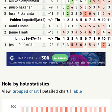
3
Mikko Sompinmäki
+6
F
3
3
2
3
4
3
3
5
5
5
4
4
juuso hakanen
+9
F
3
2
4
3
5
3
5
3
4
5
3
5
Jussi Pitkäranta
+13
F
3
2
3
3
5
6
6
4
3
5
4
Puiden koputtelijat (2)
+/-
Thr
1
2
3
4
5
6
7
8
9
10
11
1
Rami Luoma
+8
F
3
3
3
3
5
4
5
4
4
5
3
2
Janne Fränti
+13
F
4
3
3
4
5
4
6
3
5
4
4
Junnut 14-17v (1)
+/-
Thr
1
2
3
4
5
6
7
8
9
10
11
1
Jesse Perämäki
+22
F
3
3
5
5
6
3
5
4
3
7
3
Hole-by-hole statistics
View:
Grouped chart
|
Detailed chart
|
Table
100