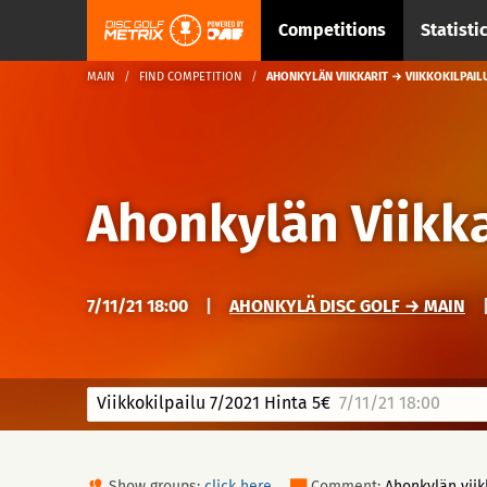
Competitions
Statisti
MAIN
FIND COMPETITION
AHONKYLÄN VIIKKARIT → VIIKKOKILPAILU
Ahonkylän Viikka
7/11/21 18:00
|
AHONKYLÄ DISC GOLF → MAIN
Viikkokilpailu 7/2021 Hinta 5€
7/11/21 18:00
Show groups:
click here
Comment:
Ahonkylän viik