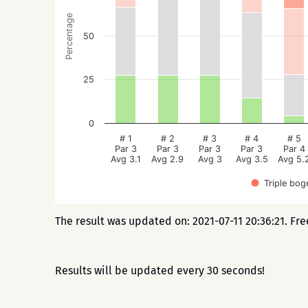
Percentage
50
25
0
# 1
# 2
# 3
# 4
# 5
Par 3
Par 3
Par 3
Par 3
Par 4
Avg 3.1
Avg 2.9
Avg 3
Avg 3.5
Avg 5.
Triple bog
The result was updated on: 2021-07-11 20:36:21. Fr
Results will be updated every 30 seconds!