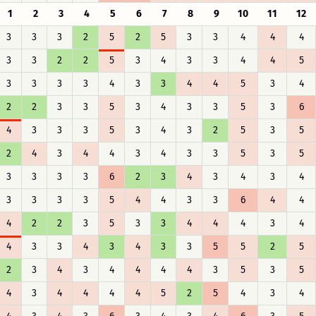
1
2
3
4
5
6
7
8
9
10
11
12
3
3
3
2
5
2
5
3
3
4
4
4
3
3
2
2
5
3
4
3
3
4
4
5
3
3
3
3
4
3
3
4
4
5
3
4
2
2
3
3
5
3
4
3
3
5
3
6
4
3
3
3
5
3
4
3
2
5
3
5
2
4
3
4
4
3
4
3
3
5
3
5
3
3
3
3
6
2
3
4
3
4
3
4
3
3
3
3
5
4
4
3
3
6
4
4
4
2
2
3
5
3
3
4
4
4
3
4
4
3
3
4
3
4
3
3
5
5
2
5
2
3
4
3
4
4
4
4
3
5
3
5
4
3
4
4
4
4
5
2
5
4
3
4