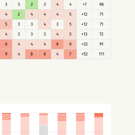
3
3
2
3
4
4
+7
66
4
2
4
4
4
5
+12
71
5
3
3
4
3
5
+12
71
4
3
3
3
4
5
+13
72
6
4
4
4
6
6
+32
91
9
4
8
6
4
7
+52
111