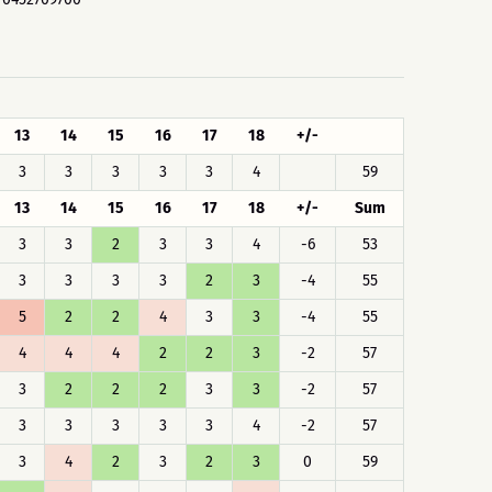
13
14
15
16
17
18
+/-
3
3
3
3
3
4
59
13
14
15
16
17
18
+/-
Sum
3
3
2
3
3
4
-6
53
3
3
3
3
2
3
-4
55
5
2
2
4
3
3
-4
55
4
4
4
2
2
3
-2
57
3
2
2
2
3
3
-2
57
3
3
3
3
3
4
-2
57
3
4
2
3
2
3
0
59