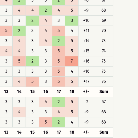
4
2
3
3
2
5
+8
67
3
4
4
2
4
5
+9
68
3
3
2
4
3
3
+10
69
5
2
3
4
5
4
+11
70
3
4
3
4
2
5
+14
73
4
4
3
3
5
5
+15
74
3
5
2
3
5
7
+16
75
3
3
3
3
5
4
+16
75
3
4
5
3
5
5
+17
76
13
14
15
16
17
18
+/-
Sum
3
3
3
4
2
5
-2
57
3
4
3
3
4
5
+9
68
3
3
3
5
2
4
+9
68
13
14
15
16
17
18
+/-
Sum