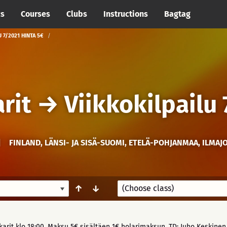
cs
Courses
Clubs
Instructions
Bagtag
 7/2021 HINTA 5€
rit
→
Viikkokilpailu
|
FINLAND, LÄNSI- JA SISÄ-SUOMI, ETELÄ-POHJANMAA, ILMAJ
↑
↓
karit klo 18:00. Maksu 5€ sisältäen 1€ holarimaksun. TD: Juho Keskine