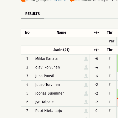
RESULTS
No
Name
+/-
Thr
Par
Avoin (21)
+/-
Thr
1
Mikko Kanala
-6
F
2
olavi koivunen
-4
F
3
Juha Puusti
-4
F
4
Juuso Torvinen
-2
F
5
Joonas Suominen
-2
F
6
Jyri Taipale
-2
F
7
Petri Hietaharju
0
F