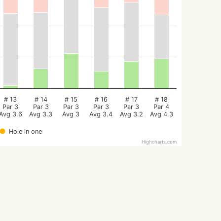
# 13
# 14
# 15
# 16
# 17
# 18
Par 3
Par 3
Par 3
Par 3
Par 3
Par 4
Avg 3.6
Avg 3.3
Avg 3
Avg 3.4
Avg 3.2
Avg 4.3
Hole in one
Highcharts.com