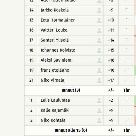
12
Atte-Petteri Kallio
+8
F
14
Jarkko Koskela
+9
F
15
Eetu Hormalainen
+10
F
16
Valtteri Louko
+11
F
17
Santeri Yliselä
+14
F
18
Johannes Koivisto
+15
F
19
Aleksi Saviniemi
+16
F
19
frans eteläaho
+16
F
21
Niko Virnala
+17
F
Junnut (3)
+/-
Thr
1
Eelis Laulumaa
-2
F
2
Kalle Rajamäki
+9
F
2
Niko Kohtala
+9
F
Junnut alle 15 (6)
+/-
Thr