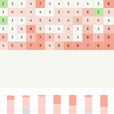
2
3
3
4
7
3
4
3
3
4
3
8
3
4
4
4
4
3
5
4
4
6
2
5
2
3
3
4
5
4
5
4
5
5
4
4
3
3
4
6
5
3
4
4
3
6
3
6
5
3
3
5
7
5
5
4
3
8
5
8
4
5
5
7
9
4
6
6
6
7
6
8