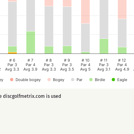
# 6
# 7
# 8
# 9
# 10
# 11
# 12
Par 3
Par 4
Par 3
Par 3
Par 4
Par 3
Par 4
2
Avg 3.3
Avg 3.9
Avg 3.3
Avg 3.5
Avg 5
Avg 3.1
Avg 4.9
ey
Double bogey
Bogey
Par
Birdie
Eagle
ee discgolfmetrix.com is used