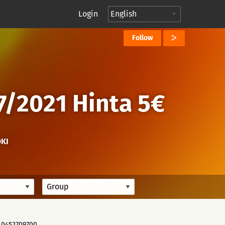
Login
Follow
 7/2021 Hinta 5€
OKI
n 0452709700