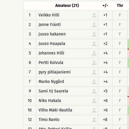
Amateur (21)
+/-
Thr
1
Veikko Hilli
+1
F
2
Janne Fränti
+1
F
3
juuso hakanen
+1
F
4
Juuso Haapala
+2
F
5
Johannes Hilli
+4
F
6
Pertti Koivula
+4
F
7
pyry pihlajaniemi
+4
F
7
Marko Nygård
+4
F
9
Sami HJ Saarela
+5
F
10
Niko Hakala
+6
F
10
Vilho Mäki-Rautila
+6
F
12
Timo Ranto
+8
F