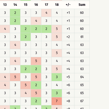
13
14
15
16
17
18
+/-
Sum
3
2
3
3
4
4
+1
60
3
2
3
4
3
4
+1
60
4
3
2
2
2
5
+1
60
3
3
2
3
3
5
+2
61
3
4
3
3
3
4
+4
63
3
3
3
3
3
5
+4
63
3
4
3
5
3
4
+4
63
3
3
2
2
3
5
+4
63
4
5
3
5
3
3
+5
64
4
3
5
2
3
4
+6
65
3
3
4
5
3
3
+6
65
3
3
3
2
3
7
+8
67