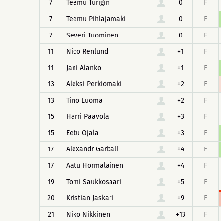
7
Teemu Turigin
0
F
7
Teemu Pihlajamäki
0
F
7
Severi Tuominen
0
F
11
Nico Renlund
+1
F
11
Jani Alanko
+1
F
13
Aleksi Perkiömäki
+2
F
13
Tino Luoma
+2
F
15
Harri Paavola
+3
F
15
Eetu Ojala
+3
F
17
Alexandr Garbali
+4
F
17
Aatu Hormalainen
+4
F
19
Tomi Saukkosaari
+5
F
20
Kristian Jaskari
+9
F
21
Niko Nikkinen
+13
F