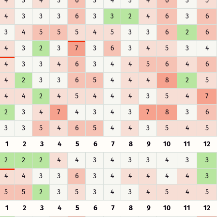
4
3
4
3
6
3
4
3
4
6
3
5
4
3
3
3
6
3
3
2
4
6
3
6
3
4
5
5
5
4
5
3
3
6
2
6
4
3
2
3
7
3
6
3
4
5
3
4
4
3
3
4
6
3
4
4
5
6
4
6
4
2
3
3
6
5
4
4
4
8
2
5
4
4
2
4
5
4
4
4
3
5
4
7
2
3
4
7
4
3
4
3
7
8
3
6
3
3
5
4
6
5
4
4
3
5
4
5
1
2
3
4
5
6
7
8
9
10
11
12
2
2
2
4
4
3
4
3
3
4
3
3
4
4
3
3
6
3
4
4
4
4
4
3
5
5
2
3
5
3
4
3
4
5
4
5
1
2
3
4
5
6
7
8
9
10
11
12