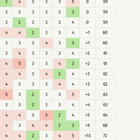
2
4
3
3
3
5
0
59
3
3
3
3
3
3
0
59
3
2
3
3
3
4
0
59
4
4
2
3
3
4
+1
60
3
3
3
4
3
3
+1
60
3
4
3
3
3
4
+2
61
4
5
3
3
4
3
+2
61
4
4
3
4
2
4
+3
62
4
3
3
3
4
4
+3
62
5
3
2
3
3
5
+4
63
3
3
2
3
3
4
+4
63
4
4
3
5
2
4
+5
64
4
3
4
4
2
3
+9
68
4
4
2
3
4
5
+13
72