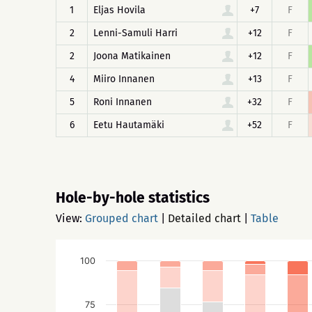
1
Eljas Hovila
+7
F
2
Lenni-Samuli Harri
+12
F
2
Joona Matikainen
+12
F
4
Miiro Innanen
+13
F
5
Roni Innanen
+32
F
6
Eetu Hautamäki
+52
F
Hole-by-hole statistics
View:
Grouped chart
|
Detailed chart
|
Table
100
75