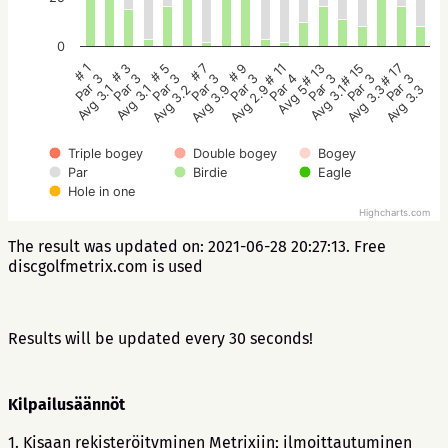
0
# 5
# 3
# 1
# 17
# 15
# 13
# 11
# 9
# 7
Par 3
Par 3
Par 3
Par 3
Par 3
Par 3
Par 4
Par 3
Par 3
Avg 3.2
Avg 3.1
Avg 3.1
Avg 3.3
Avg 3.3
Avg 3.1
Avg 5
Avg 2.9
Avg 3.9
Triple bogey
Double bogey
Bogey
Par
Birdie
Eagle
Hole in one
Highcharts.com
The result was updated on: 2021-06-28 20:27:13. Free
discgolfmetrix.com is used
Results will be updated every 30 seconds!
Kilpailusäännöt
1. Kisaan rekisteröityminen Metrixiin; ilmoittautuminen