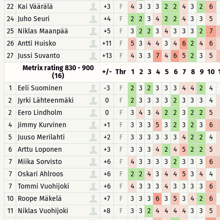
22
Kai Väärälä
+3
F
4
3
3
3
2
2
4
3
2
6
24
Juho Seuri
+4
F
2
2
3
4
2
2
4
3
3
5
25
Niklas Maanpää
+5
F
3
2
2
3
4
3
3
3
2
7
26
Antti Huisko
+11
F
5
3
4
4
3
4
6
2
4
6
27
Jussi Suvanto
+13
F
4
3
3
7
4
6
5
2
3
5
Metrix rating 830 - 900
+/-
Thr
1
2
3
4
5
6
7
8
9
10
(16)
1
Eeli Suominen
-3
F
2
3
2
3
3
3
4
4
2
4
2
Jyrki Lähteenmäki
0
F
2
3
3
3
3
2
3
3
3
4
2
Eero Lindholm
0
F
3
4
3
4
2
2
3
2
2
5
4
Jimmy Kurvinen
+1
F
3
3
3
5
3
2
3
2
3
6
5
Juuso Merilahti
+2
F
3
3
3
3
3
3
4
2
2
4
6
Arttu Loponen
+3
F
3
3
3
4
2
4
5
2
2
5
7
Miika Sorvisto
+6
F
4
3
3
3
3
2
3
3
3
6
7
Oskari Ahlroos
+6
F
2
2
4
3
4
4
5
3
4
4
7
Tommi Vuohijoki
+6
F
4
3
3
3
4
3
3
3
3
6
10
Roope Mäkelä
+7
F
3
3
3
6
3
5
3
4
2
6
11
Niklas Vuohijoki
+8
F
3
3
2
4
4
4
4
3
3
5