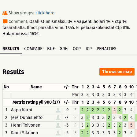
Show groups:
click here
Comment:
Osallistumismaksu 3€ + vap.eht. holari 1€ + ctp 1€
tasarahalla. Ilmot paikalla viim. 17.45. Ei pelaajakokousta! Ctp #16.
Holaripotissa 163€.
RESULTS
COMPARE
BUE
GRH
OCP
ICP
PENALTIES
Results
Throws on map
No
Name
+/-
Thr
1
2
3
4
5
6
7
8
9
10
Par
3
3
3
3
3
3
3
3
3
4
Metrix rating yli 900 (27)
+/-
Thr
1
2
3
4
5
6
7
8
9
10
1
Aapo Karhi
-9
F
2
2
2
2
2
2
4
2
3
4
2
Jere Ounaslehto
-7
F
3
2
3
3
3
2
3
3
2
4
3
Henri Toivonen
-5
F
3
2
3
3
3
2
3
2
3
5
3
Rami Silainen
-5
F
2
2
3
3
3
3
3
2
3
4