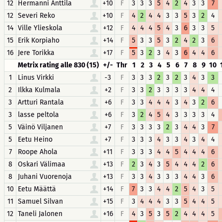
12
Hermanni Anttila
+10
F
3
3
3
5
4
2
4
3
3
7
12
Severi Reko
+10
F
4
2
4
4
3
3
5
3
2
4
14
Ville Ylieskola
+12
F
4
4
4
5
4
3
6
3
3
5
15
Erik Korpiaho
+14
F
5
3
3
5
3
2
4
2
3
6
16
Jere Torikka
+17
F
5
3
2
3
4
3
6
4
4
6
Metrix rating alle 830 (15)
+/-
Thr
1
2
3
4
5
6
7
8
9
10
1
Linus Virkki
-3
F
3
3
3
2
3
2
3
4
3
3
2
Ilkka Kulmala
+2
F
3
3
2
3
3
3
3
4
4
4
3
Artturi Rantala
+6
F
3
3
4
4
4
3
4
3
2
6
3
lasse peltola
+6
F
3
2
4
5
4
3
3
3
3
4
5
Väinö Viljanen
+7
F
3
3
3
3
2
3
4
4
3
7
5
Eetu Heino
+7
F
3
3
3
4
3
3
4
3
4
4
7
Roope Ahola
+11
F
3
3
3
4
4
5
4
4
4
6
8
Oskari Välimaa
+13
F
2
3
4
3
5
4
4
4
2
6
8
Juhani Vuorenoja
+13
F
3
3
4
3
3
3
4
4
3
6
10
Eetu Määttä
+14
F
7
3
3
4
4
2
5
4
3
5
11
Samuel Silvan
+15
F
3
4
4
4
3
3
5
4
4
5
12
Taneli Jalonen
+16
F
4
3
5
3
5
2
4
4
4
5