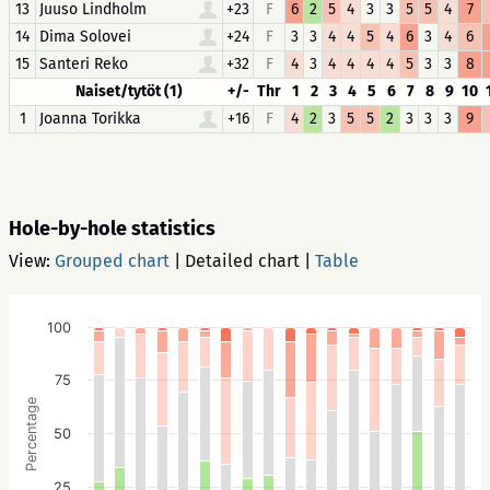
13
Juuso Lindholm
+23
F
6
2
5
4
3
3
5
5
4
7
14
Dima Solovei
+24
F
3
3
4
4
5
4
6
3
4
6
15
Santeri Reko
+32
F
4
3
4
4
4
4
5
3
3
8
Naiset/tytöt (1)
+/-
Thr
1
2
3
4
5
6
7
8
9
10
1
Joanna Torikka
+16
F
4
2
3
5
5
2
3
3
3
9
Hole-by-hole statistics
View:
Grouped chart
|
Detailed chart
|
Table
100
75
Percentage
50
25