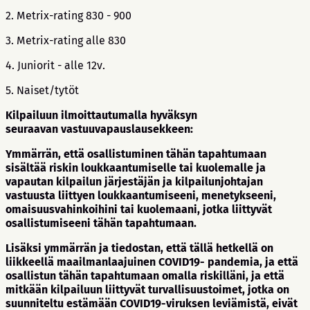
2. Metrix-rating 830 - 900
3. Metrix-rating alle 830
4. Juniorit - alle 12v.
5. Naiset/tytöt
Kilpailuun ilmoittautumalla hyväksyn
seuraavan vastuuvapauslausekkeen:
Ymmärrän, että osallistuminen tähän tapahtumaan
sisältää riskin loukkaantumiselle tai kuolemalle ja
vapautan kilpailun järjestäjän ja kilpailunjohtajan
vastuusta liittyen loukkaantumiseeni, menetykseeni,
omaisuusvahinkoihini tai kuolemaani, jotka liittyvät
osallistumiseeni tähän tapahtumaan.
Lisäksi ymmärrän ja tiedostan, että tällä hetkellä on
liikkeellä maailmanlaajuinen COVID19- pandemia, ja että
osallistun tähän tapahtumaan omalla riskilläni, ja että
mitkään kilpailuun liittyvät turvallisuustoimet, jotka on
suunniteltu estämään COVID19-viruksen leviämistä, eivät