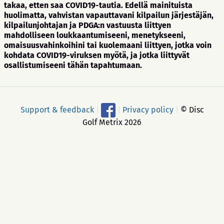
takaa, etten saa COVID19-tautia. Edellä mainituista
huolimatta, vahvistan vapauttavani kilpailun järjestäjän,
kilpailunjohtajan ja PDGA:n vastuusta liittyen
mahdolliseen loukkaantumiseeni, menetykseeni,
omaisuusvahinkoihini tai kuolemaani liittyen, jotka voin
kohdata COVID19-viruksen myötä, ja jotka liittyvät
osallistumiseeni tähän tapahtumaan.
Support & feedback
|
|
Privacy policy
|
© Disc
Golf Metrix 2026