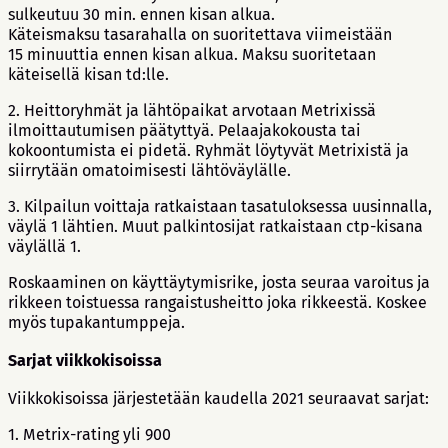
sulkeutuu 30 min. ennen kisan alkua.
Käteismaksu tasarahalla on suoritettava viimeistään
15 minuuttia ennen kisan alkua. Maksu suoritetaan
käteisellä kisan td:lle.
2. Heittoryhmät ja lähtöpaikat arvotaan Metrixissä
ilmoittautumisen päätyttyä. Pelaajakokousta tai
kokoontumista ei pidetä. Ryhmät löytyvät Metrixistä ja
siirrytään omatoimisesti lähtöväylälle.
3. Kilpailun voittaja ratkaistaan tasatuloksessa uusinnalla,
väylä 1 lähtien. Muut palkintosijat ratkaistaan ctp-kisana
väylällä 1.
Roskaaminen on käyttäytymisrike, josta seuraa varoitus ja
rikkeen toistuessa rangaistusheitto joka rikkeestä. Koskee
myös tupakantumppeja.
Sarjat viikkokisoissa
Viikkokisoissa järjestetään kaudella 2021 seuraavat sarjat:
1. Metrix-rating yli 900