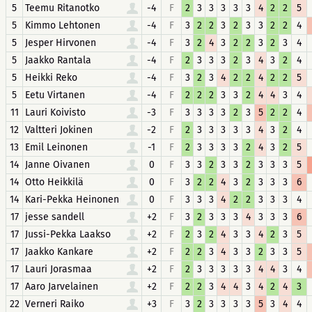
5
Teemu Ritanotko
-4
F
2
3
3
3
3
3
4
2
2
5
5
Kimmo Lehtonen
-4
F
3
2
2
3
2
3
3
2
2
4
5
Jesper Hirvonen
-4
F
3
2
4
3
2
2
3
2
3
4
5
Jaakko Rantala
-4
F
2
3
3
3
2
3
4
3
2
4
5
Heikki Reko
-4
F
3
2
3
4
2
2
4
2
2
5
5
Eetu Virtanen
-4
F
2
2
2
3
3
2
4
4
3
4
11
Lauri Koivisto
-3
F
3
3
3
3
2
3
5
2
2
4
12
Valtteri Jokinen
-2
F
2
3
3
3
3
3
4
3
2
4
13
Emil Leinonen
-1
F
2
3
3
3
3
2
4
3
2
5
14
Janne Oivanen
0
F
3
3
2
3
3
2
3
3
3
5
14
Otto Heikkilä
0
F
3
2
2
4
3
2
3
3
3
6
14
Kari-Pekka Heinonen
0
F
3
3
3
4
2
2
3
3
3
4
17
jesse sandell
+2
F
3
2
3
3
3
4
3
3
3
6
17
Jussi-Pekka Laakso
+2
F
2
3
2
4
3
3
4
2
3
5
17
Jaakko Kankare
+2
F
2
2
3
4
3
3
2
3
3
5
17
Lauri Jorasmaa
+2
F
2
3
3
3
3
3
4
4
3
4
17
Aaro Jarvelainen
+2
F
2
2
3
4
4
3
4
2
4
3
22
Verneri Raiko
+3
F
3
2
3
3
3
3
5
3
4
4