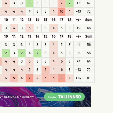
4
3
3
3
3
3
3
7
2
+5
62
4
4
4
4
3
3
4
10
4
+13
70
10
11
12
13
14
15
16
17
18
+/-
Sum
3
4
3
5
3
3
4
5
3
+9
66
10
11
12
13
14
15
16
17
18
+/-
Sum
3
3
3
4
3
3
4
5
3
-1
56
2
3
2
4
2
3
4
5
3
-1
56
4
4
3
5
3
3
4
6
3
+7
64
4
4
4
5
3
5
4
6
3
+13
70
4
5
4
7
4
5
5
8
4
+24
81