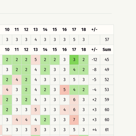
10
11
12
13
14
15
16
17
18
+/-
3
3
3
4
3
3
3
5
3
57
10
11
12
13
14
15
16
17
18
+/-
Sum
2
2
2
5
2
2
3
3
2
-12
45
3
2
2
4
2
3
3
4
2
-8
49
2
4
2
4
3
3
3
5
3
-5
52
4
3
2
4
2
3
5
4
2
-4
53
2
3
2
4
3
3
3
6
3
+2
59
2
3
3
5
3
3
4
6
3
+3
60
3
4
4
4
2
3
3
7
3
+3
60
3
3
3
5
3
3
3
5
3
+4
61