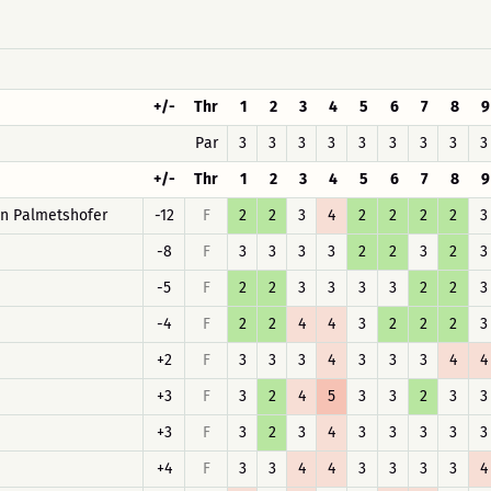
+/-
Thr
1
2
3
4
5
6
7
8
9
Par
3
3
3
3
3
3
3
3
3
+/-
Thr
1
2
3
4
5
6
7
8
9
an Palmetshofer
-12
F
2
2
3
4
2
2
2
2
3
-8
F
3
3
3
3
2
2
3
2
3
-5
F
2
2
3
3
3
3
2
2
3
-4
F
2
2
4
4
3
2
2
2
3
+2
F
3
3
3
4
3
3
3
4
4
+3
F
3
2
4
5
3
3
2
3
3
+3
F
3
2
3
4
3
3
3
3
3
+4
F
3
3
4
4
3
3
3
3
4