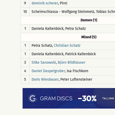
9
, Pirni
dominik scherer
10
Scheimschiassa - Wolfgang Steinmetz, Tobias Sch
Damen (1)
1
Daniela Kaltenböck, Petra Schatz
Mixed (5)
1
Petra Schatz,
Christian Schatz
1
Daniela Kaltenböck, Patrick Kaltenböck
3
,
Silke Sanowski
Björn Bildhäuser
4
, Isa Fischkorn
Daniel Daspelgruber
5
, Peter Luftensteiner
Doris Wiesbauer