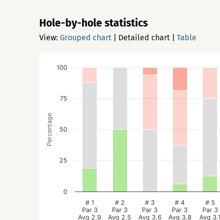
Hole-by-hole statistics
View:
Grouped chart
|
Detailed chart
|
Table
100
75
Percentage
50
25
0
# 1
# 2
# 3
# 4
# 5
Par 3
Par 3
Par 3
Par 3
Par 3
Avg 2.9
Avg 2.5
Avg 3.6
Avg 3.8
Avg 3.