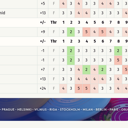
+5
F
4
3
4
3
3
4
4
3
3
mid
+13
F
3
3
4
4
3
3
3
3
4
+/-
Thr
1
2
3
4
5
6
7
8
9
+9
F
3
2
3
5
4
5
4
3
4
+/-
Thr
1
2
3
4
5
6
7
8
9
-1
F
3
2
3
3
3
3
3
2
3
-1
F
3
2
3
3
3
3
3
5
3
+7
F
3
3
4
2
4
2
3
3
5
+13
F
3
3
4
4
4
4
3
4
3
+24
F
4
3
5
5
4
3
3
4
4