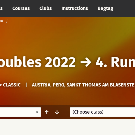
cs
Courses
Clubs
Instructions
Bagtag
NDE
oubles 2022
→
4. Ru
> CLASSIC
|
AUSTRIA, PERG, SANKT THOMAS AM BLASENSTE
↑
↓