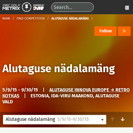
MAIN
FIND COMPETITION
ALUTAGUSE NÄDALAMÄNG
Follow
Alutaguse nädalamäng
5/9/15 - 9/30/15
|
ALUTAGUSE INNOVA EUROPE → RETRO
KOTKAS
|
ESTONIA, IDA-VIRU MAAKOND, ALUTAGUSE
VALD
↑
↓
Alutaguse nädalamäng
5/9/15-9/30/15