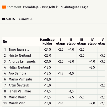
Comment:
Korraldaja - Discgolfi klubi Alutaguse Eagle
RESULTS
COMPARE
Handicap
I
II
III
IV
V
No
kokku
etapp
etapp
etapp
etapp
etapp
1
Timo Juursalu
-24,5
-2,5
-4,0
-2,0
2
Hristo Neiland
-23,0
-2,0
-5,0
3
Andrus Lehismets
-21,0
-2,0
-2,0
-4,0
-3,0
4
Hillar Neiland
-18,5
-2,5
4
Avo Sambla
-18,5
-1,5
-1,0
6
Marko Viimsalu
-18,0
7
Artur Ševtšuk
-15,0
-2,0
8
Janek Vallimäe
-14,5
-1,5
9
Mario Karro
-13,5
-2,5
-5,0
-2,0
10
Marek Vinni
-13,0
-1,0
-2,0
-2,0