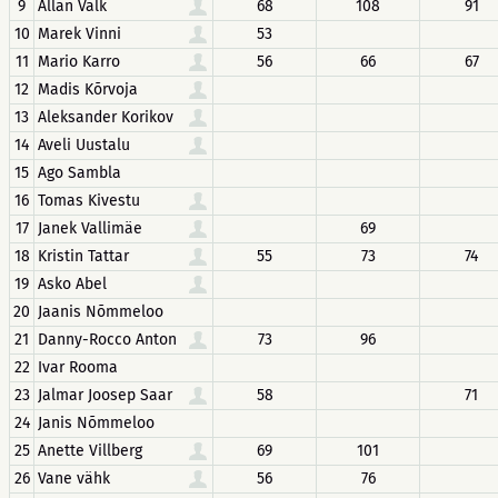
9
Allan Valk
68
108
91
10
Marek Vinni
53
11
Mario Karro
56
66
67
12
Madis Kõrvoja
13
Aleksander Korikov
14
Aveli Uustalu
15
Ago Sambla
16
Tomas Kivestu
17
Janek Vallimäe
69
18
Kristin Tattar
55
73
74
19
Asko Abel
20
Jaanis Nõmmeloo
21
Danny-Rocco Anton
73
96
22
Ivar Rooma
23
Jalmar Joosep Saar
58
71
24
Janis Nõmmeloo
25
Anette Villberg
69
101
26
Vane vähk
56
76