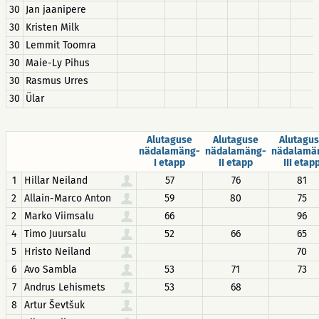
30
Jan jaanipere
30
Kristen Milk
30
Lemmit Toomra
30
Maie-Ly Pihus
30
Rasmus Urres
30
Ülar
Alutaguse
Alutaguse
Alutagu
nädalamäng-
nädalamäng-
nädalamä
I etapp
II etapp
III etap
1
Hillar Neiland
57
76
81
2
Allain-Marco Anton
59
80
75
2
Marko Viimsalu
66
96
4
Timo Juursalu
52
66
65
5
Hristo Neiland
70
6
Avo Sambla
53
71
73
7
Andrus Lehismets
53
68
8
Artur Ševtšuk