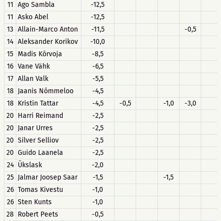
11
Ago Sambla
-12,5
11
Asko Abel
-12,5
13
Allain-Marco Anton
-11,5
-0,5
14
Aleksander Korikov
-10,0
15
Madis Kõrvoja
-8,5
16
Vane Vähk
-6,5
17
Allan Valk
-5,5
18
Jaanis Nõmmeloo
-4,5
18
Kristin Tattar
-4,5
-0,5
-1,0
-3,0
20
Harri Reimand
-2,5
20
Janar Urres
-2,5
20
Silver Selliov
-2,5
20
Guido Laanela
-2,5
24
Ükslask
-2,0
25
Jalmar Joosep Saar
-1,5
-1,5
26
Tomas Kivestu
-1,0
26
Sten Kunts
-1,0
28
Robert Peets
-0,5