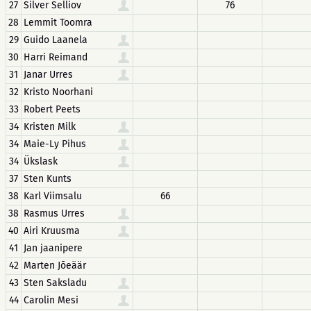
27
Silver Selliov
76
28
Lemmit Toomra
29
Guido Laanela
30
Harri Reimand
31
Janar Urres
32
Kristo Noorhani
33
Robert Peets
34
Kristen Milk
34
Maie-Ly Pihus
34
Ükslask
37
Sten Kunts
38
Karl Viimsalu
66
38
Rasmus Urres
40
Airi Kruusma
41
Jan jaanipere
42
Marten Jõeäär
43
Sten Saksladu
44
Carolin Mesi