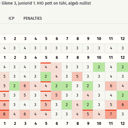
 liikme 3, juniorid 1. HIO pott on tühi, algab nullist
ICP
PENALTIES
1
2
3
4
5
6
7
8
9
10
11
12
4
3
4
3
3
3
3
3
3
3
4
3
1
2
3
4
5
6
7
8
9
10
11
12
4
3
4
3
4
4
3
3
3
2
4
2
5
3
4
3
2
4
3
5
3
3
4
3
5
2
6
4
4
2
2
3
2
3
6
4
5
3
5
3
4
5
3
3
4
3
4
2
6
3
4
3
5
3
2
4
2
3
5
6
8
4
6
4
4
3
3
4
5
4
7
3
1
2
3
4
5
6
7
8
9
10
11
12