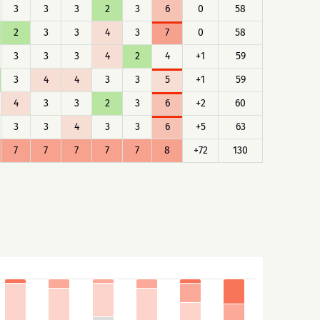
3
3
3
2
3
6
0
58
2
3
3
4
3
7
0
58
3
3
3
4
2
4
+1
59
3
4
4
3
3
5
+1
59
4
3
3
2
3
6
+2
60
3
3
4
3
3
6
+5
63
7
7
7
7
7
8
+72
130