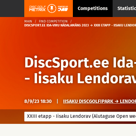
Competitions
Statisti
MAIN
FIND COMPETITION
DISCSPORT.EE IDA-VIRU NÄDALAMÄNG 2023 → XXIII ETAPP - IISAKU LEND
DiscSport.ee Id
- Iisaku Lendora
8/9/23 18:30
|
IISAKU DISCGOLFIPARK → LENDO
XXIII etapp - Iisaku Lendorav (Alutaguse Open we