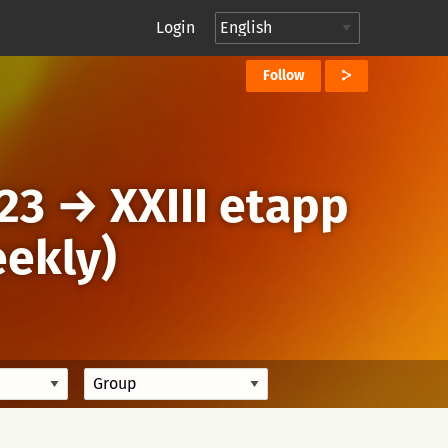
Login
Follow
23
→
XXIII etapp
eekly)