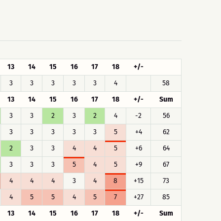
13
14
15
16
17
18
+/-
3
3
3
3
3
4
58
13
14
15
16
17
18
+/-
Sum
3
3
2
3
2
4
-2
56
3
3
3
3
3
5
+4
62
2
3
3
4
4
5
+6
64
3
3
3
5
4
5
+9
67
4
4
4
3
4
8
+15
73
4
5
5
4
5
7
+27
85
13
14
15
16
17
18
+/-
Sum