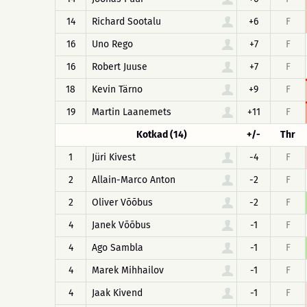
14
Richard Sootalu
+6
F
16
Uno Rego
+7
F
16
Robert Juuse
+7
F
18
Kevin Tärno
+9
F
19
Martin Laanemets
+11
F
Kotkad (14)
+/-
Thr
1
Jüri Kivest
-4
F
2
Allain-Marco Anton
-2
F
2
Oliver Võõbus
-2
F
4
Janek Võõbus
-1
F
4
Ago Sambla
-1
F
4
Marek Mihhailov
-1
F
4
Jaak Kivend
-1
F