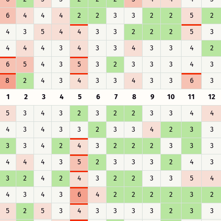
6
4
4
4
2
2
3
3
2
2
5
2
4
3
5
4
4
3
3
2
2
2
5
3
4
4
4
3
4
3
3
4
3
3
4
2
6
5
4
3
5
3
2
3
3
3
4
3
8
2
4
3
4
3
3
4
3
3
6
3
1
2
3
4
5
6
7
8
9
10
11
12
5
3
4
3
2
3
2
2
3
3
4
4
4
3
4
3
3
2
3
3
4
2
3
3
3
3
4
2
4
3
2
2
2
3
3
3
4
4
4
3
5
2
3
3
3
2
4
3
3
2
4
2
4
3
2
2
3
3
5
4
4
3
4
3
6
4
2
2
2
2
3
2
5
2
5
3
4
3
3
3
3
2
3
3