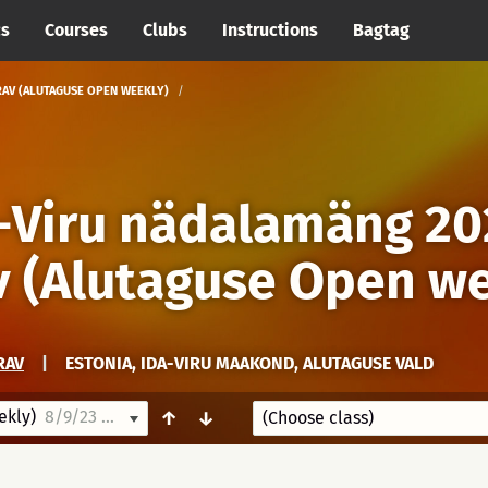
cs
Courses
Clubs
Instructions
Bagtag
ORAV (ALUTAGUSE OPEN WEEKLY)
a-Viru nädalamäng 20
v (Alutaguse Open w
RAV
|
ESTONIA, IDA-VIRU MAAKOND, ALUTAGUSE VALD
ekly)
8/9/23 18:30
↑
↓