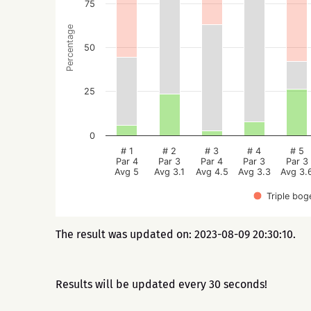
75
Percentage
50
25
0
# 1
# 2
# 3
# 4
# 5
Par 4
Par 3
Par 4
Par 3
Par 3
Avg 5
Avg 3.1
Avg 4.5
Avg 3.3
Avg 3.
Triple bog
The result was updated on: 2023-08-09 20:30:10.
Results will be updated every 30 seconds!