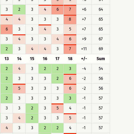
3
2
3
4
6
7
+6
64
4
4
3
3
3
8
+7
65
6
3
3
4
3
5
+7
65
3
4
3
3
4
6
+9
67
2
3
4
4
3
7
+11
69
13
14
15
16
17
18
+/-
Sum
2
4
3
2
2
3
-4
54
2
3
3
3
2
6
-2
56
2
5
3
3
3
6
-2
56
2
3
3
3
3
3
-1
57
3
3
2
3
5
4
-1
57
3
4
2
3
3
5
-1
57
4
3
3
2
2
4
-1
57