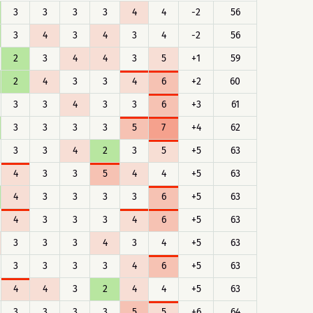
3
3
3
3
4
4
-2
56
3
4
3
4
3
4
-2
56
2
3
4
4
3
5
+1
59
2
4
3
3
4
6
+2
60
3
3
4
3
3
6
+3
61
3
3
3
3
5
7
+4
62
3
3
4
2
3
5
+5
63
4
3
3
5
4
4
+5
63
4
3
3
3
3
6
+5
63
4
3
3
3
4
6
+5
63
3
3
3
4
3
4
+5
63
3
3
3
3
4
6
+5
63
4
4
3
2
4
4
+5
63
3
3
3
3
5
5
+6
64