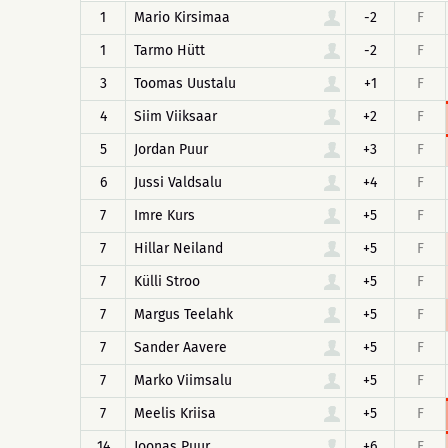
1
Mario Kirsimaa
-2
F
1
Tarmo Hütt
-2
F
3
Toomas Uustalu
+1
F
4
Siim Viiksaar
+2
F
5
Jordan Puur
+3
F
6
Jussi Valdsalu
+4
F
7
Imre Kurs
+5
F
7
Hillar Neiland
+5
F
7
Külli Stroo
+5
F
7
Margus Teelahk
+5
F
7
Sander Aavere
+5
F
7
Marko Viimsalu
+5
F
7
Meelis Kriisa
+5
F
14
Joonas Puur
+6
F