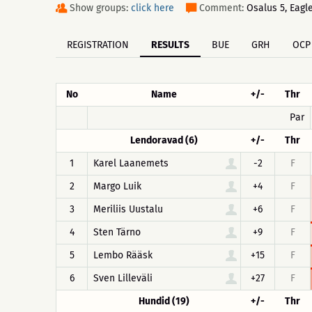
Show groups:
click here
Comment:
Osalus 5, Eagle
REGISTRATION
RESULTS
BUE
GRH
OCP
No
Name
+/-
Thr
Par
Lendoravad (6)
+/-
Thr
1
Karel Laanemets
-2
F
2
Margo Luik
+4
F
3
Meriliis Uustalu
+6
F
4
Sten Tärno
+9
F
5
Lembo Rääsk
+15
F
6
Sven Lilleväli
+27
F
Hundid (19)
+/-
Thr