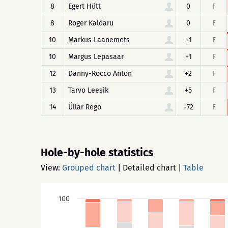
8
Egert Hütt
0
F
8
Roger Kaldaru
0
F
10
Markus Laanemets
+1
F
10
Margus Lepasaar
+1
F
12
Danny-Rocco Anton
+2
F
13
Tarvo Leesik
+5
F
14
Üllar Rego
+72
F
Hole-by-hole statistics
View:
Grouped chart
|
Detailed chart
|
Table
100