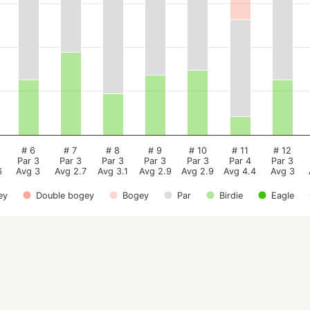
# 6
# 7
# 8
# 9
# 10
# 11
# 12
Par 3
Par 3
Par 3
Par 3
Par 3
Par 4
Par 3
6
Avg 3
Avg 2.7
Avg 3.1
Avg 2.9
Avg 2.9
Avg 4.4
Avg 3
ey
Double bogey
Bogey
Par
Birdie
Eagle