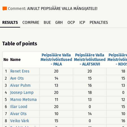
Comment:
AINULT PEIPSIÄÄRE VALLA MÄNGIJATELE!
RESULTS
COMPARE
BUE
GRH
OCP
ICP
PENALTIES
Table of points
Peipsiääre Valla
Peipsiääre Valla
Peipsiääre
No
Name
Meistrivõistlused
Meistrivõistlused
Meistrivõi
- PALA
- ALATSKIVI
- KOO
1
Renet Eres
20
20
18
2
Ave Ots
14
15
15
3
Aivar Puhm
13
16
13
4
Joosep Lamp
20
18
0
5
Marvo Metsma
11
13
12
6
Illar Lood
20
0
15
7
Aivar Ots
10
14
10
8
Veiko Värk
15
0
16