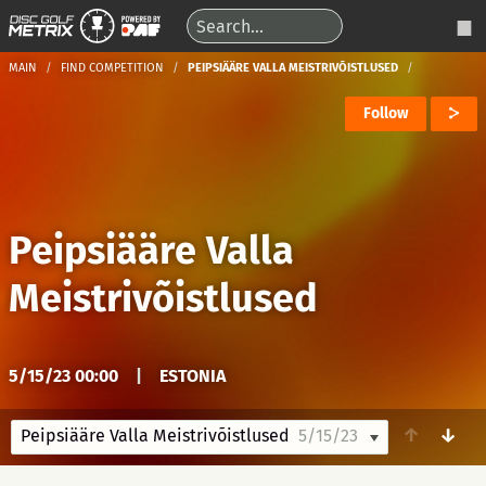
MAIN
FIND COMPETITION
PEIPSIÄÄRE VALLA MEISTRIVÕISTLUSED
Follow
Peipsiääre Valla
Meistrivõistlused
5/15/23 00:00
|
ESTONIA
↑
↓
Peipsiääre Valla Meistrivõistlused
5/15/23