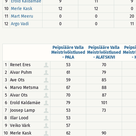
9
Erold Kaldamäe
9
11
9
10
Merle Kask
12
12
0
11
Mart Meeru
0
0
20
12
Argo Vadi
0
0
11
Peipsiääre Valla
Peipsiääre Valla
Peipsi
Meistrivõistlused
Meistrivõistlused
Meistr
- PALA
- ALATSKIVI
-
1
Renet Eres
53
70
2
Aivar Puhm
61
79
3
Ave Ots
59
85
4
Marvo Metsma
67
88
5
Aivar Ots
70
87
6
Erold Kaldamäe
79
101
7
Joosep Lamp
53
73
8
Illar Lood
53
9
Veiko Värk
57
10
Merle Kask
62
90