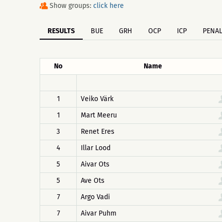
Show groups:
click here
RESULTS
BUE
GRH
OCP
ICP
PENAL
No
Name
1
Veiko Värk
1
Mart Meeru
3
Renet Eres
4
Illar Lood
5
Aivar Ots
5
Ave Ots
7
Argo Vadi
7
Aivar Puhm