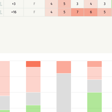
+3
F
4
5
3
4
3
+16
F
4
5
7
6
5