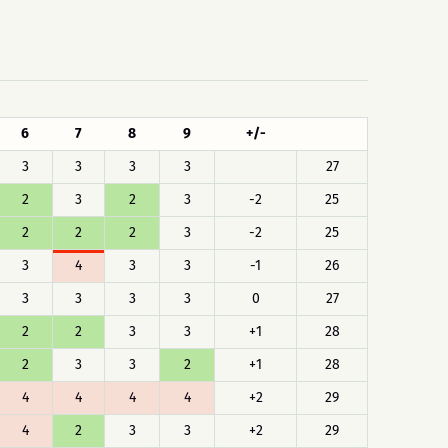
6
7
8
9
+/-
3
3
3
3
27
2
3
2
3
-2
25
2
2
2
3
-2
25
3
4
3
3
-1
26
3
3
3
3
0
27
2
2
3
3
+1
28
2
3
3
2
+1
28
4
4
4
4
+2
29
4
2
3
3
+2
29