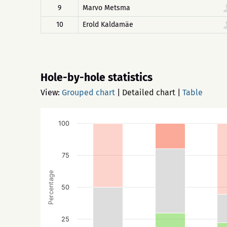
9
Marvo Metsma
10
Erold Kaldamäe
Hole-by-hole statistics
View:
Grouped chart
|
Detailed chart
|
Table
100
75
Percentage
50
25