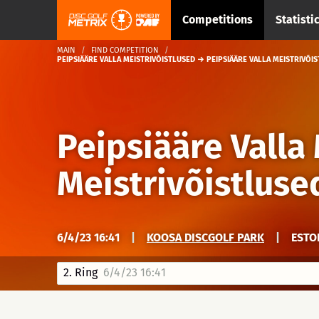
Competitions
Statisti
MAIN
FIND COMPETITION
PEIPSIÄÄRE VALLA MEISTRIVÕISTLUSED → PEIPSIÄÄRE VALLA MEISTRIVÕIS
Peipsiääre Valla
Meistrivõistluse
6/4/23 16:41
|
KOOSA DISCGOLF PARK
|
ESTO
2. Ring
6/4/23 16:41