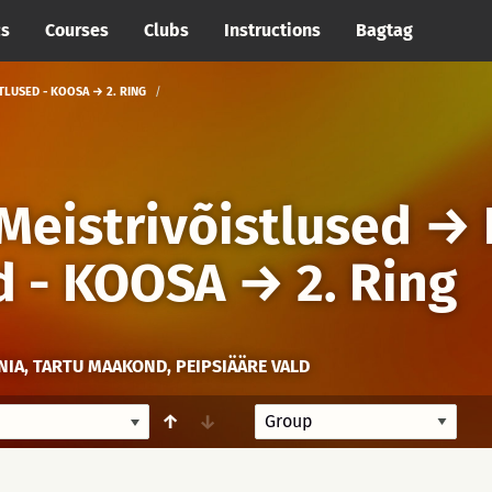
cs
Courses
Clubs
Instructions
Bagtag
TLUSED - KOOSA → 2. RING
 Meistrivõistlused
→
d - KOOSA
→
2. Ring
NIA, TARTU MAAKOND, PEIPSIÄÄRE VALD
↑
↓