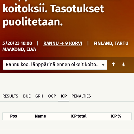
koitoksii. Tasotukset
puolitetaan.
5/20/23 10:00
|
RANNU → 9 KORVI
|
FINLAND, TARTU
MAAKOND, ELVA
↑
↓
Rannu kool länppärinä ennen oikeit koitoksii. Tasotukset puolitetaan.
RESULTS
BUE
GRH
OCP
ICP
PENALTIES
Pos
Name
ICP total
ICP %